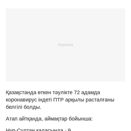
Қазақстанда өткен тәулікте 72 адамда
коронавирус індеті ПТР арқылы расталғаны
белгілі болды.
Атап айтқанда, аймақтар бойынша:
Нұр-Сұлтан қаласында - 9,