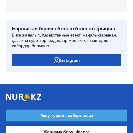
Барлығын бірінші болып біліп отырыңыз
Бізге жазылып, Қазақстанның өзекті жаңалықтарынан,
қызықты суреттер, видеолар мен эксклюзивтерден
хабардар болыңыз.
Instagram
Ақау туралы хабарлаңыз
Жарнама берушілерге