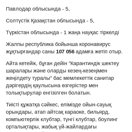
Павлодар облысында - 5,
Солтүстік Қазақстан облысында - 5,
Түркістан облысында - 1 жаңа науқас тіркелді
Жалпы республика бойынша коронавирус
жұқтырғандар саны
107 056
адамға жетіп отыр.
Айта кетейік, бұған дейін "Карантиндік шектеу
шаралары және оларды кезең-кезеңімен
жеңілдету туралы" бас мемлекеттік санитар
дәрігердің қаулысына өзгерістер мен
толықтырулар енгізілген болатын.
Тиісті құжатқа сәйкес, елімізде ойын-сауық
орындары, атап айтсақ караоке, бильярд,
компьютерлік клубтар, түнгі клубтар, боулинг
орталықтары, жабық үй-жайлардағы