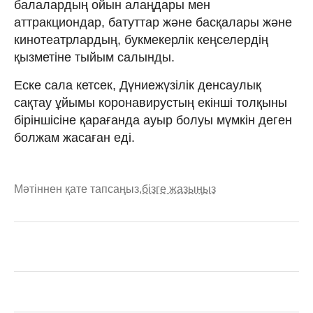
балалардың ойын алаңдары мен
аттракциондар, батуттар және басқалары және
кинотеатрлардың, букмекерлік кеңселердің
қызметіне тыйым салынды.
Еске сала кетсек, Дүниежүзілік денсаулық
сақтау ұйымы коронавирустың екінші толқыны
біріншісіне қарағанда ауыр болуы мүмкін деген
болжам жасаған еді.
Мәтіннен қате тапсаңыз,
бізге жазыңыз