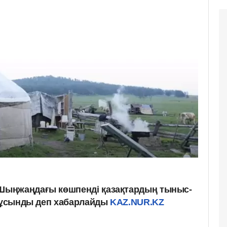
ыңжаңдағы көшпенді қазақтардың тыныс-
а ұсынды деп хабарлайды
KAZ.NUR.KZ