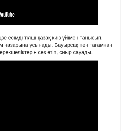
е есімді тілші қазақ киіз үйімен танысып,
ем назарына ұсынады. Бауырсақ пен тағамнан
 ерекшеліктерін сөз етіп, сиыр сауады.