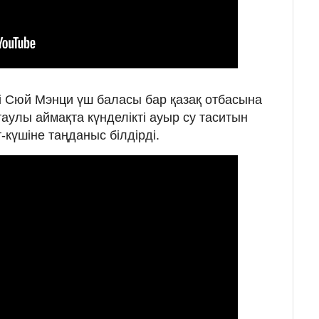
і Сюй Мэнци үш баласы бар қазақ отбасына
аулы аймақта күнделікті ауыр су таситын
күшіне таңданыс білдірді.