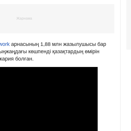
work
арнасының 1,88 млн жазылушысы бар
ңжаңдағы көшпенді қазақтардың өмірін
 жария болған.