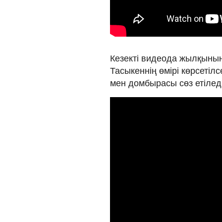
Кезекті видеода жылқының 
Тасыкеннің өмірі көрсетілс
мен домбырасы сөз етіледі