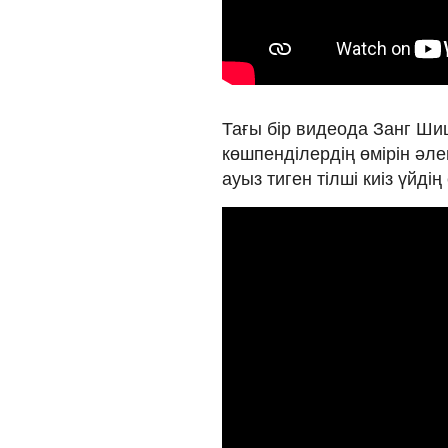
Тағы бір видеода Занг Шицз
көшпенділердің өмірін әл
ауыз тиген тілші киіз үйдің