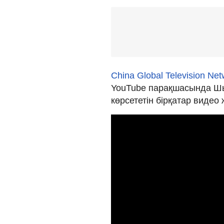
China Global Television Net
YouTube парақшасында Шы
көрсететін бірқатар видео