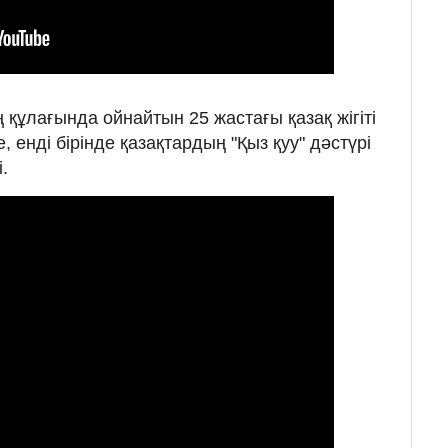
құлағында ойнайтын 25 жастағы қазақ жігіті
е, енді бірінде қазақтардың "Қыз қуу" дәстүрі
.