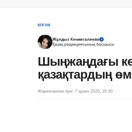
ҚОҒАМ
Жұлдыз Кенжегалиева
Қазақ редакциясының басшысы
Шыңжаңдағы к
қазақтардың өмі
Жарияланған күні:
7 қазан 2020, 20:30