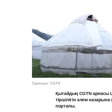
Скриншот: CGTN
Қытайдың CGTN арнасы Ш
тіршілігін әлем назарын
порталы.