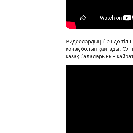
Видеолардың бірінде тілш
қонақ болып қайтады. Ол т
қазақ балаларының қайрат-