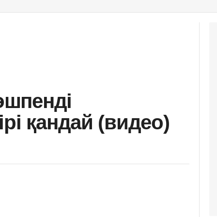
өшпенді
рі қандай (видео)