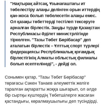
"Нақтырақ айтсақ, Ұзынағаштағы ит
төбелестіру алаңы делінген орын иттердің
қан-жоса болып төбелесетін алаңы емес.
Ол қазақы төбеттерді тестілеп тексеруге
арналған бірлестік. Заңды түрде Қазақстан
Республикасы Әділет министрлігінде
тіркелген. "Тазы Төбет Бөрібасар" деп
аталатын бірлестік – Ұлттық спорт түрлері
федерациясы Республикалық қоғамдық
бірлестігінің Алматы облыстық филиалы
болып есептелінеді", - дейді ол.
Сонымен қатар, "Тазы Төбет Бөрібасар"
төрағасы Сәкен Танаев әлеуметтік желіге
таралған ақпаратты жоққа шығарып, ол әлде
бір сыртқы күштердің Төбетшілерге жасаған
қастандығы, көралмаушылығы деп түсіндірді.