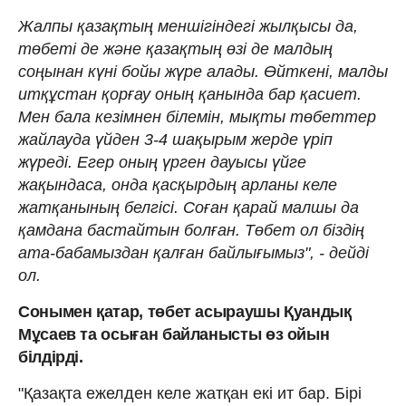
Жалпы қазақтың меншігіндегі жылқысы да,
төбеті де және қазақтың өзі де малдың
соңынан күні бойы жүре алады. Өйткені, малды
итқұстан қорғау оның қанында бар қасиет.
Мен бала кезімнен білемін, мықты төбеттер
жайлауда үйден 3-4 шақырым жерде үріп
жүреді. Егер оның үрген дауысы үйге
жақындаса, онда қасқырдың арланы келе
жатқанының белгісі. Соған қарай малшы да
қамдана бастайтын болған. Төбет ол біздің
ата-бабамыздан қалған байлығымыз", - дейді
ол.
Сонымен қатар, төбет асыраушы Қуандық
Мұсаев та осыған байланысты өз ойын
білдірді.
"Қазақта ежелден келе жатқан екі ит бар. Бірі