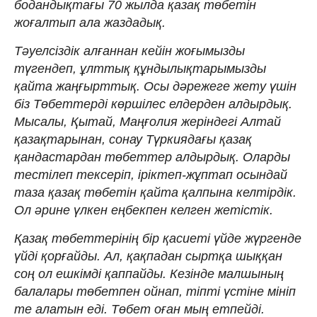
бодандықтағы 70 жылда қазақ төбетін
жоғалтып ала жаздадық.
Тәуелсіздік алғаннан кейін жоғымызды
түгендеп, ұлттық құндылықтарымызды
қайта жаңғырттық. Осы дәрежеге жету үшін
біз Төбеттерді көршілес елдерден алдырдық.
Мысалы, Қытай, Маңғолия жеріндегі Алтай
қазақтарынан, сонау Түркиядағы қазақ
қандастардан төбеттер алдырдық. Оларды
тестілеп тексеріп, іріктеп-жұптап осындай
таза қазақ төбетін қайта қалпына келтірдік.
Ол әрине үлкен еңбекпен келген жетістік.
Қазақ төбеттерінің бір қасиеті үйде жүргенде
үйді қорғайды. Ал, қақпадан сыртқа шыққан
соң ол ешкімді қаппайды. Кезінде малшының
балалары төбетпен ойнап, тіпті үстіне мініп
те алатын еді. Төбет оған мың етпейді.