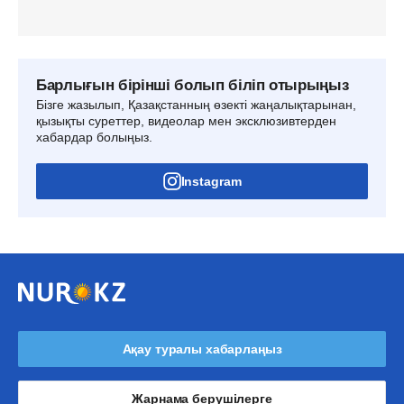
Барлығын бірінші болып біліп отырыңыз
Бізге жазылып, Қазақстанның өзекті жаңалықтарынан,
қызықты суреттер, видеолар мен эксклюзивтерден
хабардар болыңыз.
Instagram
Ақау туралы хабарлаңыз
Жарнама берушілерге