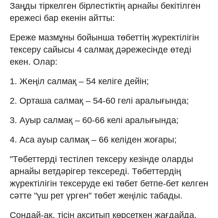
Заңды тіркелген бірлестіктің арнайы бекітілген
ережесі бар екенін айтты:
Ереже мазмұны бойынша төбеттің жүректілігін
тексеру сайысы 4 салмақ дәрежесінде өтеді
екен. Олар:
1. Жеңіл салмақ – 54 келіге дейін;
2. Орташа салмақ – 54-60 гелі аралығында;
3. Ауыр салмақ – 60-66 келі аралығында;
4. Аса ауыр салмақ – 66 келіден жоғары;
"Төбеттерді тестілеп тексеру кезінде оларды
арнайы ветдәрігер тексереді. Төбеттердің
жүректілігін тексеруде екі төбет бетпе-бет келген
сәтте "үш рет үрген" төбет жеңіліс табады.
Сондай-ақ, тісін ақситып көрсеткен жағдайда,