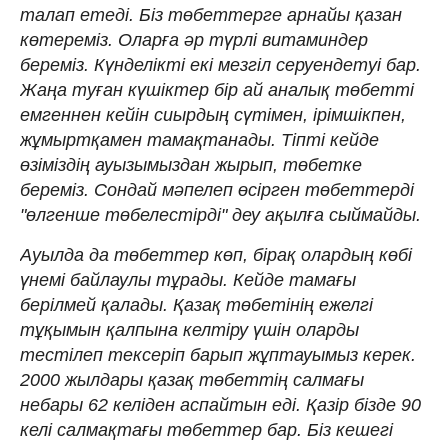
талап етеді. Біз төбеттерге арнайы қазан
көтереміз. Оларға әр түрлі витаминдер
береміз. Күнделікті екі мезгіл серуендетуі бар.
Жаңа туған күшіктер бір ай аналық төбетті
емгеннен кейін сиырдың сүтімен, ірімшікпен,
жұмыртқамен тамақтанады. Тіпті кейде
өзіміздің ауызымыздан жырып, төбетке
береміз. Сондай мәпелеп өсірген төбеттерді
"өлгенше төбелестірді" деу ақылға сыймайды.
Ауылда да төбеттер көп, бірақ олардың көбі
үнемі байлаулы тұрады. Кейде тамағы
берілмей қалады. Қазақ төбетінің ежелгі
тұқымын қалпына келтіру үшін оларды
тестілеп тексеріп барып жұптауымыз керек.
2000 жылдары қазақ төбеттің салмағы
небары 62 келіден аспайтын еді. Қазір бізде 90
келі салмақтағы төбеттер бар. Біз кешегі