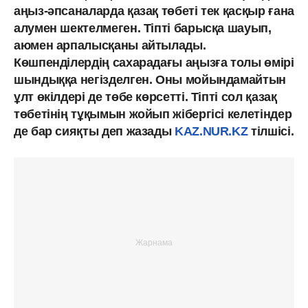
аңыз-әпсаналарда қазақ төбеті тек қасқыр ғана
алумен шектелмеген. Тіпті барысқа шауып,
аюмен арпалысқаны айтылады.
Көшпенділердің сахарадағы аңызға толы өмірі
шындыққа негізделген. Оны мойындамайтын
ұлт өкілдері де төбе көрсетті. Тіпті сол қазақ
төбетінің тұқымын жойып жібергісі келетіндер
де бар сияқты деп жазады
KAZ.NUR.KZ
тілшісі.