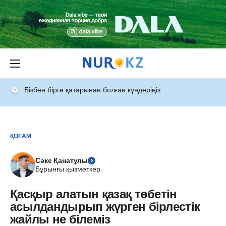
Бізбен бірге қатарынан болған күндеріңіз
ҚОҒАМ
Сәке Қанатұлы
Бұрынғы қызметкер
Қасқыр алатын қазақ төбетін
асылдандырып жүрген бірлестік
жайлы не білеміз