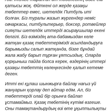
қатысы жоқ. Өйткені ол жерде қазақы
төбеттер емес, шетелдік Питбуль иті
болған. Біз туралы жазып жүргендер неміс
овчаркасы, питбультерьер, боксер, ротвейлер
сияқты шетелдік иттерді асыраушылар екені
белгілі. Біз өзіміздің ата-бабамыздан келе
жатқан қазақ төбеттерімізді асылдандыруға
барымызды салып жатқанда, бізге бұндай
жала жабу барып тұрған ұятсыздық. Оларда
қорқыныш пайда болса керек, өздерінің иттері
қазақы төбеттің көлеңкесінде қалып кетеме
деген.
Итті екі құлаш шынжырға байлау нағыз үй
жануарын қорлау деп айтар едім. Ал, біз
төбеттерді олай бір орынға байлап
ұстамаймыз. Қазақ төбетінің күтімі өзгеше.
Оны тамақтандырудың өзі өте ұқыптылықты