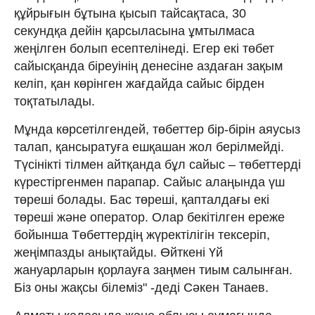
құйрығын бұтына қысып тайсақтаса, 30
секундқа дейін қарсыласына ұмтылмаса
жеңілген болып есептелінеді. Егер екі төбет
сайысқанда біреуінің денесіне аздаған зақым
келіп, қан көрінген жағдайда сайыс бірден
тоқтатылады.
Мұнда көрсетілгендей, төбеттер бір-бірін аяусыз
талап, қансыратуға ешқашан жол берілмейді.
Түсінікті тілмен айтқанда бұл сайыс – төбеттерді
күрестіргенмен парапар. Сайыс алаңында үш
төреші болады. Бас төреші, қапталдағы екі
төреші және оператор. Олар бекітілген ереже
бойынша Төбеттердің жүректілігін тексеріп,
жеңімпазды анықтайды. Өйткені Үй
жануарларын қорлауға заңмен тиым салынған.
Біз оны жақсы білеміз" -деді Сәкен Танаев.