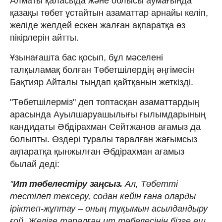
Алматы қаласыда және облысы аумағында
қазақы төбет ұстайтын азаматтар арнайы келіп,
желіде желдей ескен жалған ақпаратқа өз
пікірлерін айтты.
Ұзынағашта бас қосып, бұл мәселені
талқыламақ болған Төбетшілердің әңгімесін
Бақтияр Айталы тыңдап қайтқанын жеткізді.
"Төбетшілерміз" деп топтасқан азаматтардың
арасында Ауылшаруашылығы ғылымдарының
кандидаты Әбдірахман Сейтжанов ағамыз да
болыпты. Өздері туралы таралған жағымсыз
ақпаратқа қынжылған Әбдірахман ағамыз
былай деді:
"
Ит төбелестіру заңсыз.
Ал, Төбетті
тестілеп тексеру, содан кейін ғана оларды
іріктеп-жұптау – оның тұқымын асылдандыру
ғой. Желіге таралған ит төбелесінің бізге еш