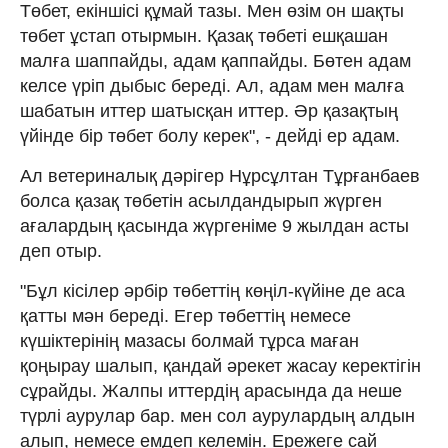
Төбет, екіншісі құмай тазы. Мен өзім он шақты
төбет ұстап отырмын. Қазақ төбеті ешқашан
малға шаппайды, адам қаппайды. Бөтен адам
келсе үріп дыбыс береді. Ал, адам мен малға
шабатын иттер шатысқан иттер. Әр қазақтың
үйінде бір төбет болу керек", - дейді ер адам.
Ал ветериналық дәрігер Нұрсұлтан Тұрғанбаев
болса қазақ төбетін асылдандырып жүрген
ағалардың қасында жүргеніме 9 жылдан асты
деп отыр.
"Бұл кісілер әрбір төбеттің көңіл-күйіне де аса
қатты мән береді. Егер төбеттің немесе
күшіктерінің мазасы болмай тұрса маған
қоңырау шалып, қандай әрекет жасау керектігін
сұрайды. Жалпы иттердің арасында да неше
түрлі аурулар бар. мен сол аурулардың алдын
алып, немесе емдеп келемін. Ережеге сай