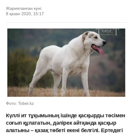
Жарияланған күні:
8 қазан 2020, 15:17
Фото: Tobet.kz
Күллі ит тұқымының ішінде қасқырды төсімен
соғып құлататын, дәлірек айтқанда қасқыр
алатыны – қазақ төбеті екені белгілі. Ертедегі