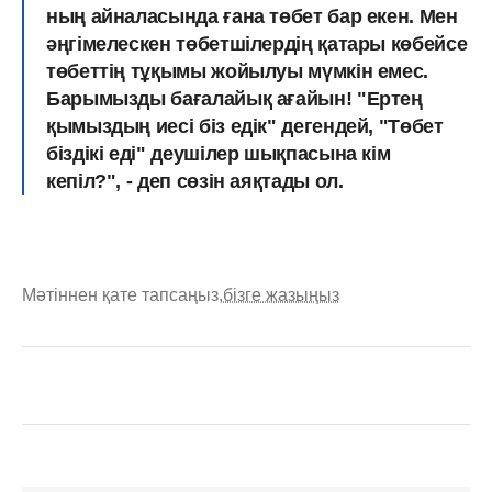
ның айналасында ғана төбет бар екен. Мен
әңгімелескен төбетшілердің қатары көбейсе
төбеттің тұқымы жойылуы мүмкін емес.
Барымызды бағалайық ағайын! "Ертең
қымыздың иесі біз едік" дегендей, "Төбет
біздікі еді" деушілер шықпасына кім
кепіл?", - деп сөзін аяқтады ол.
Мәтіннен қате тапсаңыз,
бізге жазыңыз