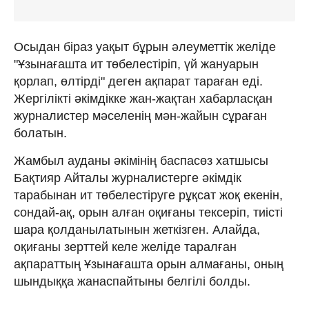
Осыдан біраз уақыт бұрын әлеуметтік желіде
"Ұзынағашта ит төбелестіріп, үй жануарын
қорлап, өлтірді" деген ақпарат тараған еді.
Жергілікті әкімдікке жан-жақтан хабарласқан
журналистер мәселенің мән-жайын сұраған
болатын.
Жамбыл ауданы әкімінің баспасөз хатшысы
Бақтияр Айталы журналистерге әкімдік
тарабынан ит төбелестіруге рұқсат жоқ екенін,
сондай-ақ, орын алған оқиғаны тексеріп, тиісті
шара қолданылатынын жеткізген. Алайда,
оқиғаны зерттей келе желіде таралған
ақпараттың Ұзынағашта орын алмағаны, оның
шындыққа жанаспайтыны белгілі болды.