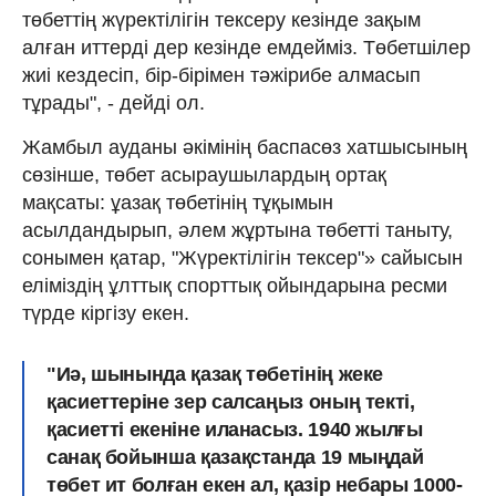
төбеттің жүректілігін тексеру кезінде зақым
алған иттерді дер кезінде емдейміз. Төбетшілер
жиі кездесіп, бір-бірімен тәжірибе алмасып
тұрады", - дейді ол.
Жамбыл ауданы әкімінің баспасөз хатшысының
сөзінше, төбет асыраушылардың ортақ
мақсаты: ұазақ төбетінің тұқымын
асылдандырып, әлем жұртына төбетті таныту,
сонымен қатар, "Жүректілігін тексер"» сайысын
еліміздің ұлттық спорттық ойындарына ресми
түрде кіргізу екен.
"Иә, шынында қазақ төбетінің жеке
қасиеттеріне зер салсаңыз оның текті,
қасиетті екеніне иланасыз. 1940 жылғы
санақ бойынша қазақстанда 19 мыңдай
төбет ит болған екен ал, қазір небары 1000-