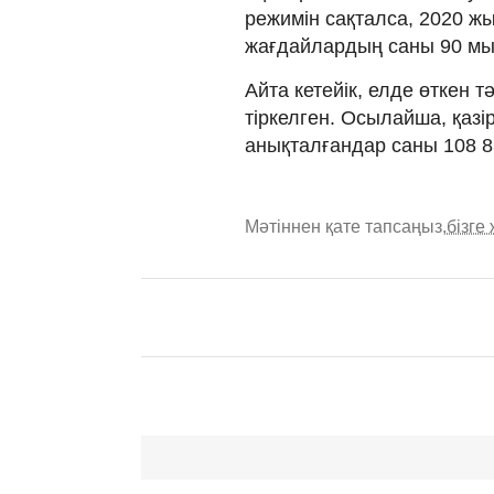
режимін сақталса, 2020 
жағдайлардың саны 90 мың
Айта кетейік, елде өткен 
тіркелген. Осылайша, қаз
анықталғандар саны 108 8
Мәтіннен қате тапсаңыз,
бізге