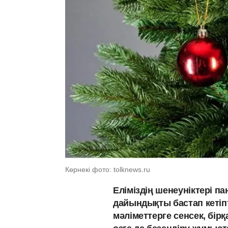
Көрнекі фото: tolknews.ru
Еліміздің шенеуніктері 
дайындықты бастап кетіп
мәліметтерге сенсек, бір