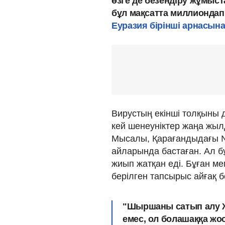
өзге де безендіру жұмыс
бұл мақсатта миллиондап
Еуразия бірінші арнасын
Вирустың екінші толқыны д
кей шенеуніктер жаңа жы
Мысалы, Қарағандыдағы №
айларында бастаған. Ал бұл
жиып жатқан еді. Бұған м
берілген тапсырыс айғақ 
"Шыршаны сатып алу Ж
емес, ол болашаққа ж