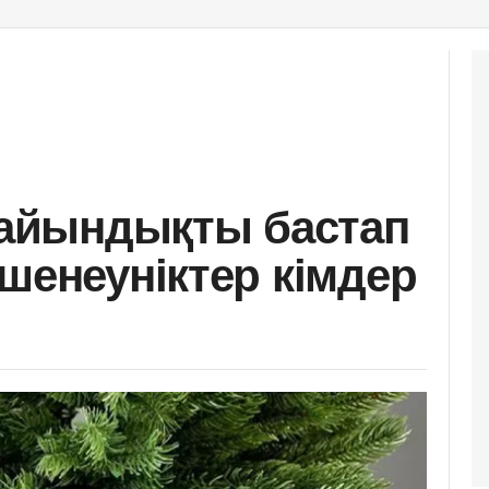
айындықты бастап
шенеуніктер кімдер