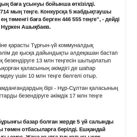
дың баға ұсынуы бойынша өткізілді.
 714 мың теңге. Конкурсқа 5 жабдықтаушы
ң төменгі баға берген 446 555 теңге", - дейді
 Нұркен Ашықбаев.
іне қарасты Тұрғын-үй коммуналдық
өлім де қысқа дайындықты әлдеқашан бастап
ық безендіруге 13 млн теңгесін шытырлатып
ықорған қаласының әкімдігі де шаһар
мдеу үшін 10 млн теңге бөлгелі отыр.
қамданғандардың бірі - Нұр-Сұлтан қаласының
тарды безендіруге әкімдік 17 млн теңге
ұрынғы базар болған жерде 5 үй салынды
йы төмен отбасыларға берілді. Ешқандай
ы емес. Жаңа жылға түк қатысы жоқ.