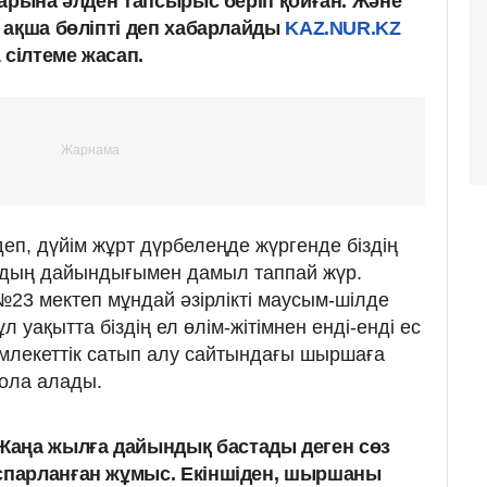
тарына әлден тапсырыс беріп қойған. Және
 ақша бөліпті деп хабарлайды
KAZ.NUR.KZ
а
сілтеме жасап.
еп, дүйім жұрт дүрбелеңде жүргенде біздің
лдың дайындығымен дамыл таппай жүр.
23 мектеп мұндай әзірлікті маусым-шілде
 уақытта біздің ел өлім-жітімнен енді-енді ес
емлекеттік сатып алу сайтындағы шыршаға
бола алады.
аңа жылға дайындық бастады деген сөз
оспарланған жұмыс. Екіншіден, шыршаны