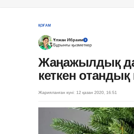
ҚОҒАМ
Ұлжан Ибраим
Бұрынғы қызметкер
Жаңажылдық д
кеткен отандық 
Жарияланған күні:
12 қазан 2020, 16:51