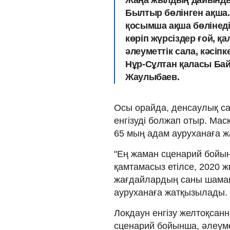
Былтыр бөлінген ақша.
қосымша ақша бөлінеді
көріп жүрсіздер ғой, қал
әлеуметтік сала, кәсіп
Нұр-Сұлтан қаласы Ба
Жаулыбаев.
Осы орайда, денсаулық са
енгізуді болжап отыр. Мас
65 мың адам ауруханаға 
"Ең жаман сценарий бойын
қамтамасыз етілсе, 2020 
жағдайлардың саны шамам
ауруханаға жатқызылады.
Локдаун енгізу желтоқсан
сценарий бойынша, әлеуме