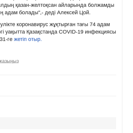
жылдың қазан-желтоқсан айларында болжамды
 адам болады",- деді Алексей Цой.
тәулікте коронавирус жұқтырған тағы 74 адам
іргі уақытта Қазақстанда COVID-19 инфекциясы
31-ге
жетіп отыр.
 жазыңыз