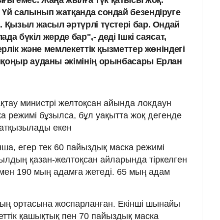
 Үй салынып жатқанда сондай безендіруге
. Қызыл жасыл әртүрлі түстері бар. Ондай
ада бүкіл жерде бар",- деді Ішкі саясат,
керлік және мемлекеттік қызметтер жөніндегі
йқоңыр ауданы әкімінің орынбасары Ерлан
қтау министрі желтоқсан айында локдаун
ка режимі бұзылса, бұл уақытта жоқ дегенде
жатқызылады екен
ша, егер тек 60 пайыздық маска режимі
жылдың қазан-желтоқсан айларында тіркелген
ен 190 мың адамға жетеді. 65 мың адам
ның ортасына жоспарланған. Екінші шынайы
ттік қашықтық пен 70 пайыздық маска