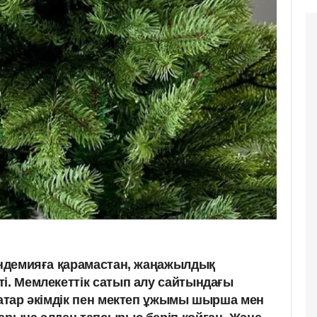
пандемияға қарамастан, жаңажылдық
ті. Мемлекеттік сатып алу сайтындағы
қатар әкімдік пен мектеп ұжымы шырша мен