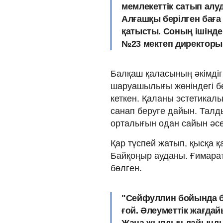
мемлекеттік сатып алу
Алғашқы берілген баға
қатысты. Соның ішінде е
№23 мектеп директоры
Балқаш қаласының әкімдіг
шаруашылығы жөніндегі б
кеткен. Қаланы эстетикал
санап беруге дайын. Талд
орталығын одан сайын әсе
Қар түспей жатып, қысқа 
Байқоңыр ауданы. Ғимарат
бөлген.
"Сейфуллин бойында б
ғой. Әлеуметтік жағда
Жаңа жылдың дайындығ