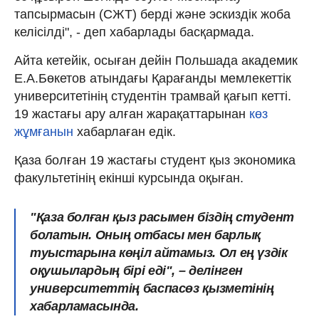
тапсырмасын (СЖТ) берді және эскиздік жоба
келісілді", - деп хабарлады басқармада.
Айта кетейік, осыған дейін Польшада академик
Е.А.Бөкетов атындағы Қарағанды мемлекеттік
университетінің студентін трамвай қағып кетті.
19 жастағы ару алған жарақаттарынан
көз
жұмғанын
хабарлаған едік.
Қаза болған 19 жастағы студент қыз экономика
факультетінің екінші курсында оқыған.
"Қаза болған қыз расымен біздің студент
болатын. Оның отбасы мен барлық
туыстарына көңіл айтамыз. Ол ең үздік
оқушылардың бірі еді", – делінген
университеттің баспасөз қызметінің
хабарламасында.