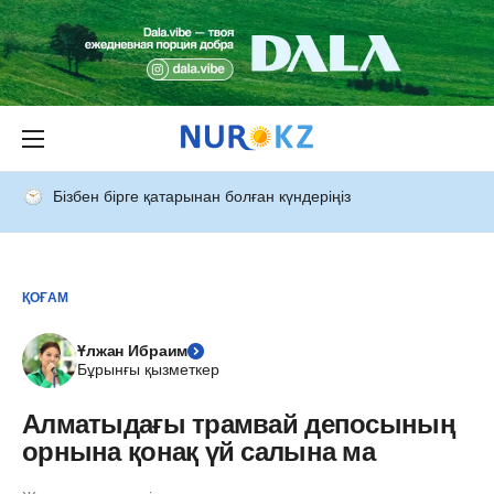
Бізбен бірге қатарынан болған күндеріңіз
ҚОҒАМ
Ұлжан Ибраим
Бұрынғы қызметкер
Алматыдағы трамвай депосының
орнына қонақ үй салына ма