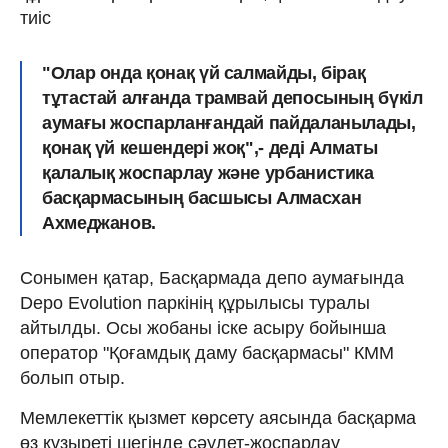
тиіс
"Олар онда қонақ үй салмайды, бірақ
тұтастай алғанда трамвай депосының бүкіл
аумағы жоспарланғандай пайдаланылады,
қонақ үй кешендері жоқ",- деді Алматы
қалалық жоспарлау және урбанистика
басқармасының басшысы Алмасхан
Ахмеджанов.
Сонымен қатар, Басқармада депо аумағында
Depo Evolution паркінің құрылысы туралы
айтылды. Осы жобаны іске асыру бойынша
оператор "Қоғамдық даму басқармасы" КММ
болып отыр.
Мемлекеттік қызмет көрсету аясында басқарма
өз құзыреті шегінде сәулет-жоспарлау