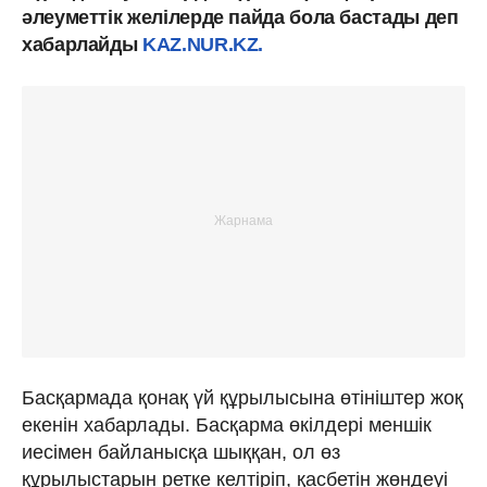
әлеуметтік желілерде пайда бола бастады деп
хабарлайды
KAZ.NUR.KZ.
Басқармада қонақ үй құрылысына өтініштер жоқ
екенін хабарлады. Басқарма өкілдері меншік
иесімен байланысқа шыққан, ол өз
құрылыстарын ретке келтіріп, қасбетін жөндеуі