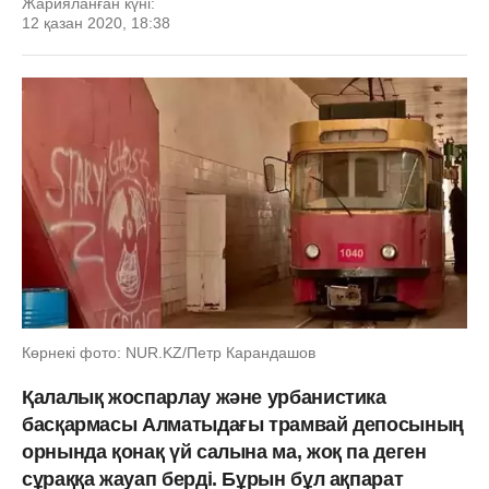
Жарияланған күні:
12 қазан 2020, 18:38
Көрнекі фото: NUR.KZ/Петр Карандашов
Қалалық жоспарлау және урбанистика
басқармасы Алматыдағы трамвай депосының
орнында қонақ үй салына ма, жоқ па деген
сұраққа жауап берді. Бұрын бұл ақпарат