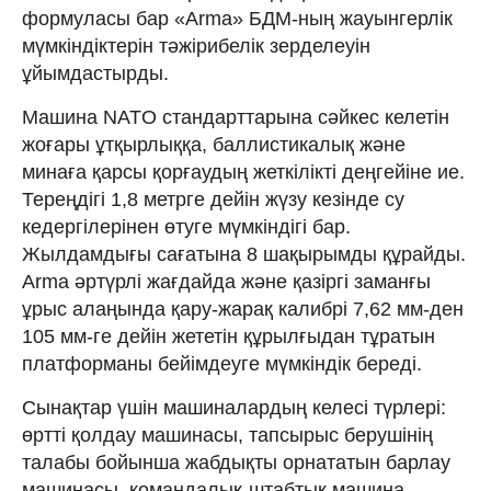
формуласы бар «Arma» БДМ-ның жауынгерлік
мүмкіндіктерін тәжірибелік зерделеуін
ұйымдастырды.
Машина NATO стандарттарына сәйкес келетін
жоғары ұтқырлыққа, баллистикалық және
минаға қарсы қорғаудың жеткілікті деңгейіне ие.
Тереңдігі 1,8 метрге дейін жүзу кезінде су
кедергілерінен өтуге мүмкіндігі бар.
Жылдамдығы сағатына 8 шақырымды құрайды.
Arma әртүрлі жағдайда және қазіргі заманғы
ұрыс алаңында қару-жарақ калибрі 7,62 мм-ден
105 мм-ге дейін жететін құрылғыдан тұратын
платформаны бейімдеуге мүмкіндік береді.
Сынақтар үшін машиналардың келесі түрлері:
өртті қолдау машинасы, тапсырыс берушінің
талабы бойынша жабдықты орнататын барлау
машинасы, командалық-штабтық машина,