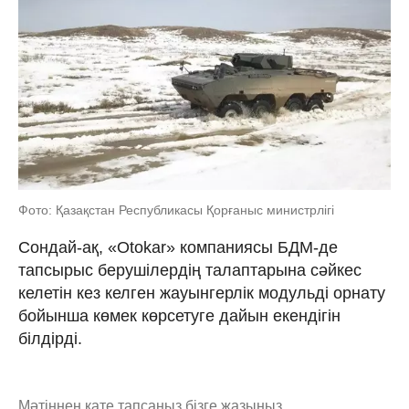
Фото: Қазақстан Республикасы Қорғаныс министрлігі
Сондай-ақ, «Otokar» компаниясы БДМ-де
тапсырыс берушілердің талаптарына сәйкес
келетін кез келген жауынгерлік модульді орнату
бойынша көмек көрсетуге дайын екендігін
білдірді.
Мәтіннен қате тапсаңыз,
бізге жазыңыз