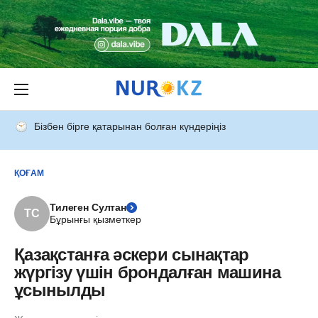
Бізбен бірге қатарынан болған күндеріңіз
ҚОҒАМ
Тилеген Султан
ТС
Бұрынғы қызметкер
Қазақстанға әскери сынақтар
жүргізу үшін брондалған машина
ұсынылды