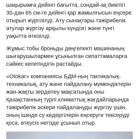
шақырымға дейінгі бағытта, сондай-ақ биіктігі
30-дан 65 см-ге дейінгі қар жамылғысын еңсере
отырып жүргізілді. Ату сынақтары тәжірибелік
атулар жүргізу арқылы күндізгі және түнгі
уақытта өткізілді.
Жұмыс тобы броньды дөңгелекті машинаның
шығарушылармен ұсынылған сипаттамаларға
сәйкес келетіндігін растайды.
«Otokar» компаниясы БДМ-ның тактикалық-
техникалық, ату және пайдалану мүмкіндіктерін
жан-жақты зерделеу мақсатында оны
Қазақстанның түрлі климаттық жағдайларында
тәжірибелік әскери пайдалануды жүргізу үшін,
оның ішінде су кедергілерін еңсеруге тексеруді
қоса, өтеусіз негізде ұсынып отыр.