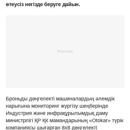
өтеусіз негізде беруге дайын.
Броньды дөңгелекті машиналардың әлемдік
нарығына мониторинг жүргізу шеңберінде
Индустрия және инфрақұрылымдық даму
министрлігі ҚР ҚК мамандарының «Otokar» түрік
компаниясы шығарған 8х8 дөңгелекті