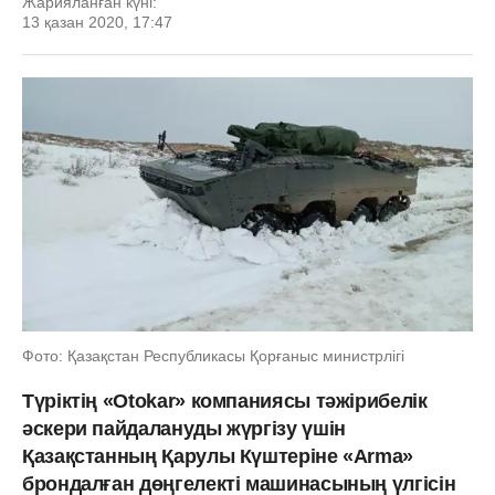
Жарияланған күні:
13 қазан 2020, 17:47
Фото: Қазақстан Республикасы Қорғаныс министрлігі
Түріктің «Otokar» компаниясы тәжірибелік
әскери пайдалануды жүргізу үшін
Қазақстанның Қарулы Күштеріне «Arma»
брондалған дөңгелекті машинасының үлгісін