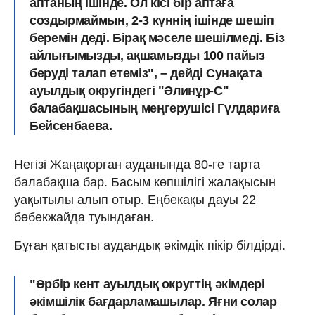
аптаның ішінде. Ол кісі бір аптаға
создырмаймын, 2-3 күннің ішінде шешіп
беремін деді. Бірақ мәселе шешілмеді. Біз
айлығымызды, ақшамызды 100 пайыз
беруді талап етеміз", – дейді Сунақата
ауылдық округіндегі "Әлинұр-С"
балабақшасының меңгерушісі Гүлдариға
Бейсенбаева.
Негізі Жаңақорған ауданында 80-ге тарта
балабақша бар. Басым көпшілігі жалақысын
уақытылы алып отыр. Еңбекақы дауы 22
бөбекжайда туындаған.
Бұған қатысты аудандық әкімдік пікір білдірді.
"Әрбір кент ауылдық округтің әкімдері
әкімшілік бағдарламашылар. Яғни солар