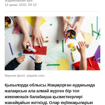
Жарияланған күні:
14 қазан 2020, 09:10
Көрнекі фото: piqsels.com
Қызылорда облысы Жаңақорған ауданында
жалақасын ала алмай жүрген бір топ
жекеменшік балабақша қызметкерлері
жанайқайын жеткізді. Олар еңбекақыларын