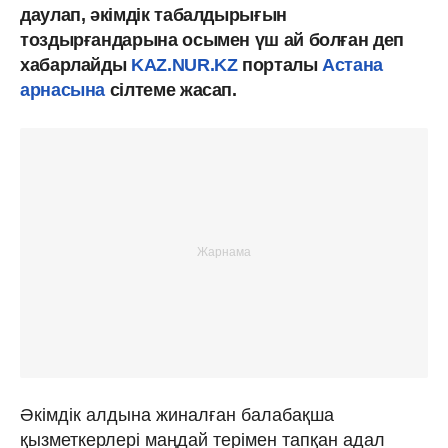
даулап, әкімдік табалдырығын
тоздырғандарына осымен үш ай болған деп
хабарлайды
KAZ.NUR.KZ
порталы
Астана
арнасына
сілтеме жасап.
Әкімдік алдына жиналған балабақша
қызметкерлері маңдай терімен тапқан адал