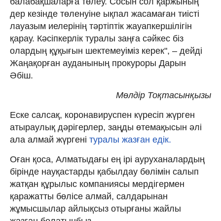
балабақшаларға төлеу. Сосын сол қаржының
дер кезінде төленуіне ықпал жасамаған тиісті
лауазым иелерінің тәртіптік жауапкершілігін
қарау. Кәсіпкерлік туралы заңға сәйкес біз
олардың құқығын шектемеуіміз керек", – дейді
Жаңақорған ауданының прокуроры Дарын
Әбіш.
Мөлдір Тоқтасынқызы
Еске салсақ, коронавируспен күресіп жүрген
атыраулық дәрігерлер, заңды өтемақысын әлі
ала алмай жүргені
туралы жазған едік.
Оған қоса, Алматыдағы ең ірі ауруханалардың
бірінде науқастарды қабылдау бөлімін салып
жатқан құрылыс компаниясы мердігермен
қаражатты бөлісе алмай, салдарынан
жұмысшылар айлықсыз отырғаны жайлы
жазған болатынбыз.