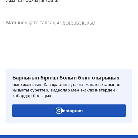
Мәтіннен қате тапсаңыз,
бізге жазыңыз
Барлығын бірінші болып біліп отырыңыз
Бізге жазылып, Қазақстанның өзекті жаңалықтарынан,
қызықты суреттер, видеолар мен эксклюзивтерден
хабардар болыңыз.
Instagram