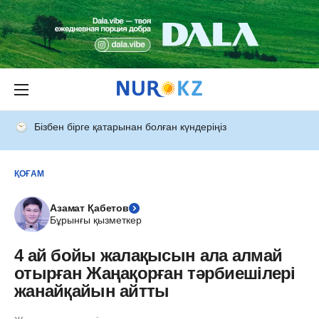
Бізбен бірге қатарынан болған күндеріңіз
ҚОҒАМ
Азамат Қабетов
Бұрынғы қызметкер
4 ай бойы жалақысын ала алмай
отырған Жаңақорған тәрбиешілері
жанайқайын айтты