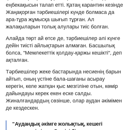
еңбекақысын талап етті. Қатаң карантин кезінде
Жаңақорған тәрбиешілері күнде болмаса да
ара-тұра жұмысқа шығып тұрған. Ал
жалақыларын толық алулары тиіс болған.
Алайда төрт ай өтсе де, тәрбиешілер әлі күнге
дейін тиісті айлықтарын алмаған. Басшылық
болса, "Мемлекеттік қолдау-қаржы кешікті", деп
ақталған.
Тәрбиешілер жеке бастарында несиенің барын
айтып, оның үстіне бала-шағаны асырау
керегін, келе жатқан қыс мезгіліне отын, көмір
дайындауы керек екен еске салды.
Жиналғандардың сөзінше, олар аудан әкімімен
де кездескен.
"Аудандық әкімге жолықтық, кешегі