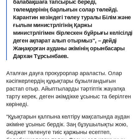
балабақшаға тапсырыс береді,
төлемдерінің барлығын солар төлейді.
Карантин кезіндегі төлеу туралы Білім және
ғылым министрлігінің Қаржы
министрлігімен бірлескен бұйрығы келісілді
деген ақпарат алып отырмыз", – дейді
Жаңақорған ауданы әкімінің орынбасары
Дархан Тұрсынбаев.
Аталған дауға прокурорлар араласты. Олар
кәсіпкерлердің құқықтары бұзылғандығын
растап отыр. Айыптыларды тәртіптік жауапқа
тарту керек, деген әкімдікке ұсыныс та берілген
көрінеді.
"Құықтарын қалпына келтіру мақсатында аудан
әкіміне ұсыныс бердік. Заң бұзушылықты жою,
бюджет төленуге тиіс қаржыны есептеп,