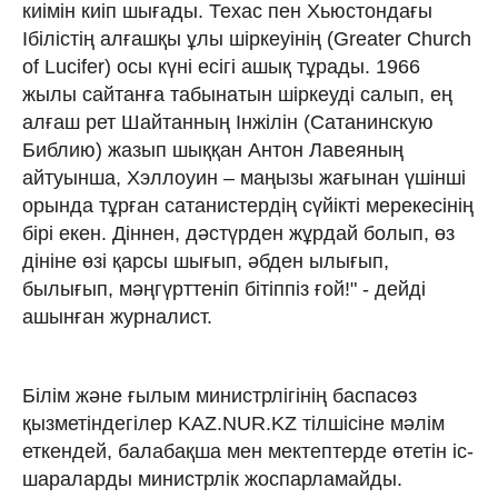
киімін киіп шығады. Техас пен Хьюстондағы
Ібілістің алғашқы ұлы шіркеуінің (Greater Church
of Lucifer) осы күні есігі ашық тұрады. 1966
жылы сайтанға табынатын шіркеуді салып, ең
алғаш рет Шайтанның Інжілін (Сатанинскую
Библию) жазып шыққан Антон Лавеяның
айтуынша, Хэллоуин – маңызы жағынан үшінші
орында тұрған сатанистердің сүйікті мерекесінің
бірі екен. Діннен, дәстүрден жұрдай болып, өз
дініне өзі қарсы шығып, әбден ылығып,
былығып, мәңгүрттеніп бітіппіз ғой!" - дейді
ашынған журналист.
Білім және ғылым министрлігінің баспасөз
қызметіндегілер KAZ.NUR.KZ тілшісіне мәлім
еткендей, балабақша мен мектептерде өтетін іс-
шараларды министрлік жоспарламайды.