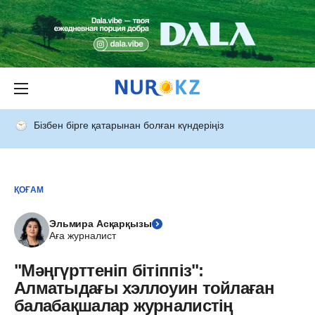
Бізбен бірге қатарынан болған күндеріңіз
ҚОҒАМ
Эльмира Асқарқызы
Аға журналист
"Мәңгүрттеніп бітіппіз":
Алматыдағы хэллоуин тойлаған
балабақшалар журналистің