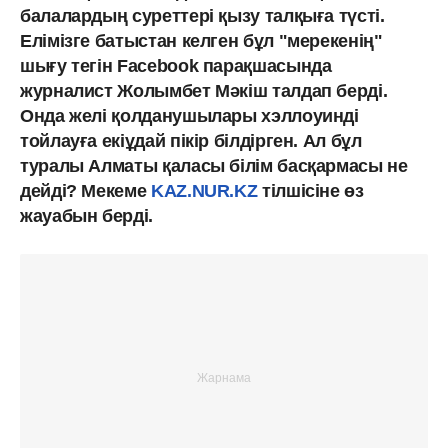
балалардың суреттері қызу талқыға түсті.
Елімізге батыстан келген бұл "мерекенің"
шығу тегін Facebook парақшасында
журналист Жолымбет Мәкіш талдап берді.
Онда желі қолданушылары хэллоуинді
тойлауға екіұдай пікір білдірген. Ал бұл
туралы Алматы қаласы білім басқармасы не
дейді? Мекеме
KAZ.NUR.KZ
тілшісіне өз
жауабын берді.