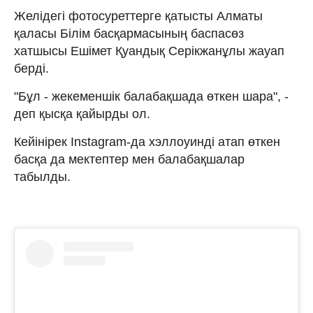
Желідегі фотосуреттерге қатысты Алматы
қаласы Білім басқармасының баспасөз
хатшысы Ешімет Қуандық Серікжанұлы жауап
берді.
"Бұл - жекеменшік балабақшада өткен шара", -
деп қысқа қайырды ол.
Кейінірек Instagram-да хэллоуинді атап өткен
басқа да мектептер мен балабақшалар
табылды.