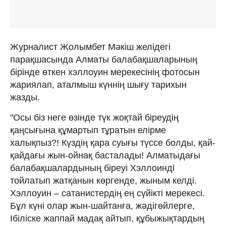
Журналист Жолымбет Мәкіш желідегі
парақшасында Алматы балабақшаларының
бірінде өткен хэллоуин мерекесінің фотосын
жариялап, аталмыш күннің шығу тарихын
жазды.
"Осы біз неге өзінде түк жоқтай біреудің
қаңсығына құмартып тұратын елірме
халықпыз?! Күздің қара суығы түссе болды, қай-
қайдағы жын-ойнақ басталады! Алматыдағы
балабақшалардының біреуі Хэллоинді
тойлатып жатқанын көргенде, жыным келді.
Хэллоуин – сатанистердің ең сүйікті мерекесі.
Бұл күні олар жын-шайтанға, жәдігөйлерге,
Ібіліске жаппай мадақ айтып, құбыжықтардың