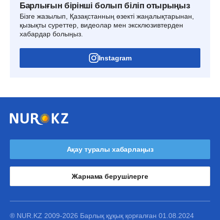
Барлығын бірінші болып біліп отырыңыз
Бізге жазылып, Қазақстанның өзекті жаңалықтарынан,
қызықты суреттер, видеолар мен эксклюзивтерден
хабардар болыңыз.
Instagram
Ақау туралы хабарлаңыз
Жарнама берушілерге
® NUR.KZ 2009-2026 Барлық құқық қорғалған 01.08.2024