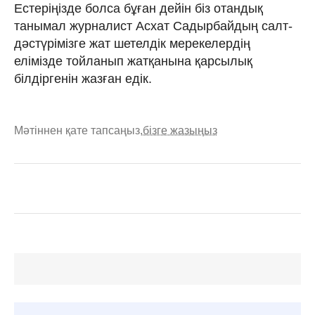
Естеріңізде болса бұған дейін біз отандық
танымал журналист Асхат Садырбайдың салт-
дәстүрімізге жат шетелдік мерекелердің
елімізде тойланып жатқанына қарсылық
білдіргенін жазған едік.
Мәтіннен қате тапсаңыз,
бізге жазыңыз