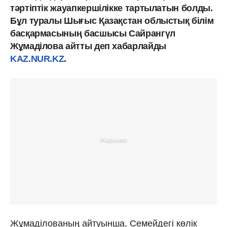
тәртіптік жауапкершілікке тартылатын болды.
Бұл туралы Шығыс Қазақстан облыстық білім
басқармасының басшысы Сайрангүл
Жұмаділова айтты деп хабарлайды
KAZ.NUR.KZ
.
Жұмаділованың айтуынша, Семейдегі көлік