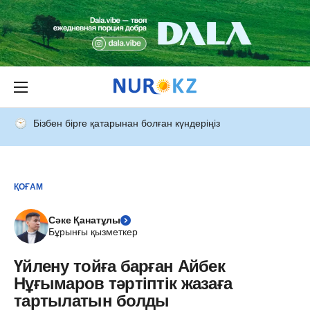
Бізбен бірге қатарынан болған күндеріңіз
ҚОҒАМ
Сәке Қанатұлы
Бұрынғы қызметкер
Үйлену тойға барған Айбек
Нұғымаров тәртіптік жазаға
тартылaтын болды