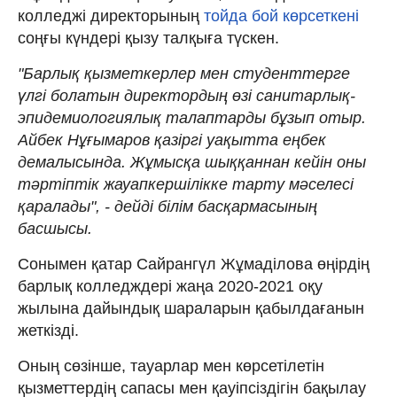
колледжі директорының
тойда бой көрсеткені
соңғы күндері қызу талқыға түскен.
"Барлық қызметкерлер мен студенттерге
үлгі болатын директордың өзі санитарлық-
эпидемиологиялық талаптарды бұзып отыр.
Айбек Нұғымаров қазіргі уақытта еңбек
демалысында. Жұмысқа шыққаннан кейін оны
тәртіптік жауапкершілікке тарту мәселесі
қаралады", - дейді білім басқармасының
басшысы.
Сонымен қатар Сайрангүл Жұмаділова өңірдің
барлық колледждері жаңа 2020-2021 оқу
жылына дайындық шараларын қабылдағанын
жеткізді.
Оның сөзінше, тауарлар мен көрсетілетін
қызметтердің сапасы мен қауіпсіздігін бақылау