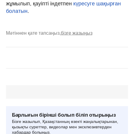
жұмылып, қауіпті індетпен
күресуге шақырған
болатын
.
Мәтіннен қате тапсаңыз,
бізге жазыңыз
Барлығын бірінші болып біліп отырыңыз
Бізге жазылып, Қазақстанның өзекті жаңалықтарынан,
қызықты суреттер, видеолар мен эксклюзивтерден
хабардар болыңыз.