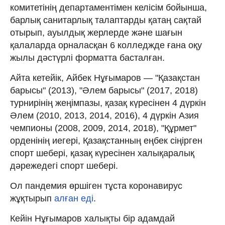
комитетінің департаментімен келісім бойынша,
барлық санитарлық талаптарды қатаң сақтай
отырып, ауылдық жерлерде және шағын
қалаларда орналасқан 6 колледжде ғана оқу
жылы дәстүрлі форматта басталған.
Айта кетейік, Айбек Нұғымаров — "Қазақстан
барысы" (2013), "Әлем барысы" (2017, 2018)
турнирінің жеңімпазы, қазақ күресінен 4 дүркін
Әлем (2010, 2013, 2014, 2016), 4 дүркін Азия
чемпионы (2008, 2009, 2014, 2018), "Құрмет"
орденінің иегері, Қазақстанның еңбек сіңірген
спорт шебері, қазақ күресінен халықаралық
дәрежедегі спорт шебері.
Ол пандемия өршіген тұста коронавирус
жұқтырып
алған еді
.
Кейін Нұғымаров халықты бір адамдай