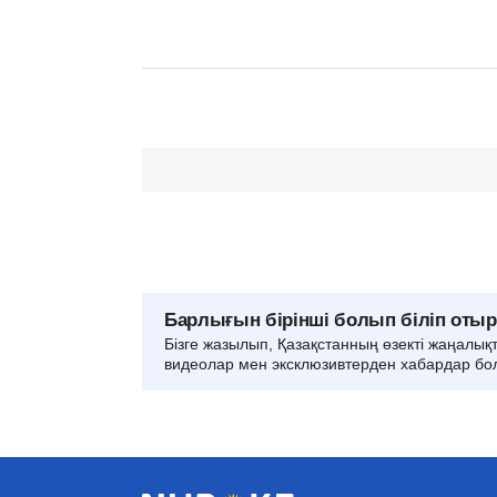
Барлығын бірінші болып біліп оты
Бізге жазылып, Қазақстанның өзекті жаңалық
видеолар мен эксклюзивтерден хабардар бо