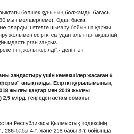
нарықтағы бөлшек құнының болжамды бағасы
 (80 мың мөлшерлеме). Одан басқа,
және оларды шетелге шығару бойынша қаржы
ру жолымен есірткі сатудан алынған ақшалай
ұйымдастырған заңсыз
кетінің жолы кесілді",- делінген
аны заңдастыру үшін көмекшілер жасаған 6
ферма" анықталды. Есірткі құрылымының
2018 жылғы қаңтар мен 2019 жылғы
 2,5 млрд. теңгеден астам соманы
ақстан Республикасы Қылмыстық Кодексінің
т., 286-бабы 4-т. және 218 бабы 3-т. бойынша