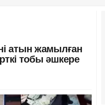
ені атын жамылған
рткі тобы әшкере