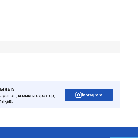
рыңыз
Instagram
тарынан, қызықты суреттер,
лыңыз.