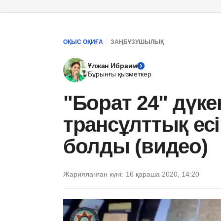
ОҚЫС ОҚИҒА
ЗАҢБҰЗУШЫЛЫҚ
Ұлжан Ибраим
Бұрынғы қызметкер
"Борат 24" дүк
трансұлттық есі
болды (видео)
Жарияланған күні:
16 қараша 2020, 14:20