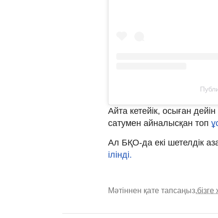
Публи
Айта кетейік, осыған дейі
сатумен айналысқан топ
ұ
Ал БҚО-да екі шетелдік аз
ілінді.
Мәтіннен қате тапсаңыз,
бізге