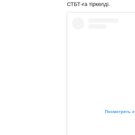
СТБТ-ға тіркелді.
Посмотреть э