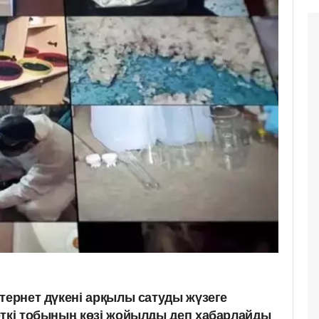
тернет дүкені арқылы сатуды жүзеге
рткі тобының көзі жойылды деп хабарлайды