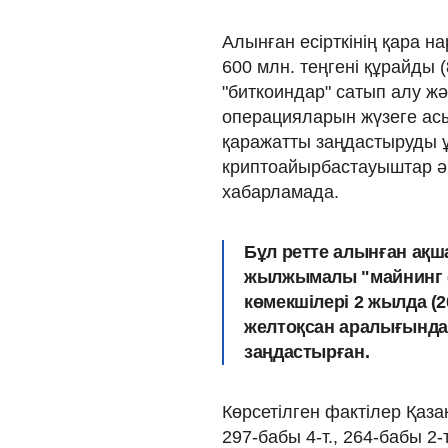
Алынған есірткінің қара 
600 млн. теңгені құрайды
"биткоиндар" сатып алу 
операцияларын жүзеге асы
қаражатты заңдастыруды 
криптоайырбастауыштар әре
хабарламада.
Бұл ретте алынған ақш
жылжымалы "майнинг 
көмекшілері 2 жылда (
желтоқсан аралығында)
заңдастырған.
Көрсетілген фактілер Қаз
297-бабы 4-т., 264-бабы 2-