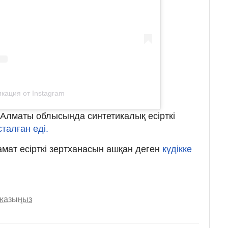
кация от Instagram
н Алматы облысында синтетикалық есірткі
сталған еді.
амат есірткі зертханасын ашқан деген
күдікке
 жазыңыз