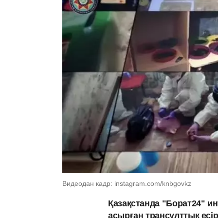
Видеодан кадр: instagram.com/knbgovkz
Қазақстанда "Борат24" ин
асырған трансұлттық есі