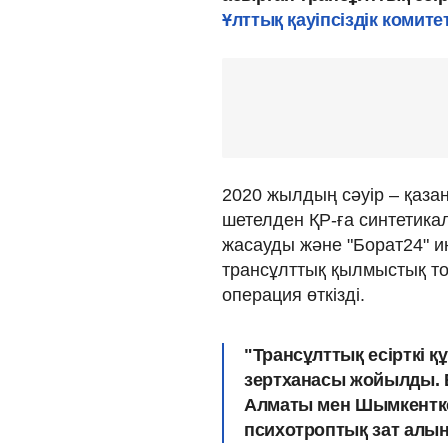
Ұлттық қауіпсіздік комитет
2020 жылдың сәуір – қаза
шетелден ҚР-ға синтетикал
жасауды және "Борат24" и
трансұлттық қылмыстық то
операция өткізді.
"Трансұлттық есірткі 
зертханасы жойылды. Ел
Алматы мен Шымкентке 
психотроптық зат алы