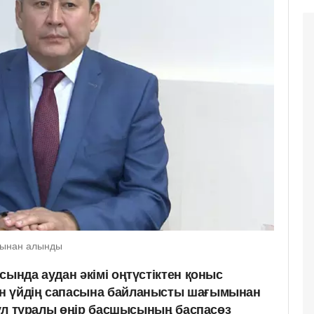
сынан алынды
сында аудан әкімі оңтүстіктен қоныс
н үйдің сапасына байланысты шағымынан
 Бұл туралы өңір басшысының баспасөз