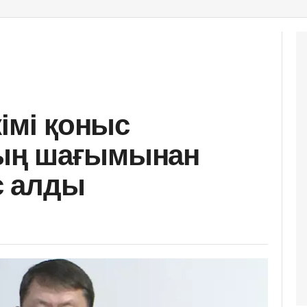
імі қоныс
ың шағымынан
іс алды