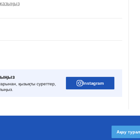
 жазыңыз
рыңыз
Instagram
тарынан, қызықты суреттер,
лыңыз.
Ақау тура