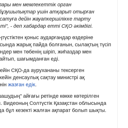
ылары мен мемлекеттік орган
 бұзушылықтар үшін атқарып отырған
сатуға дейін жауапкершілікке тарту
", - деп хабардар етті СҚО әкімдігі.
оңтүстіктен қоныс аударғандар өздеріне
асында жарық пайда болғанын, сылақтың түсіп
дер мен төбенің шіріп, жиһаздар мен
 айтып, шағымданған еді.
дейін СҚО-да аурухананы тексерген
ейін денсаулық сақтау министрі ақ
нін
жазған едік
.
ашудың" айғағы ретінде көкке көтерілген
. Видеоның Солтүстік Қазақстан облысында
да бұл кезекті жалған ақпарат болып шықты.