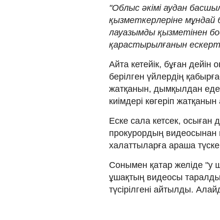
"Облыс әкімі аудан басш
қызметкерлеріне мұндай
лауазымды қызметінен бо
қарастырылғанын ескертті
Айта кетейік, бұған дейін 
берілген үйлердің қабырғ
жатқанын, дымқылдан еден
киімдері көгеріп жатқанын
Еске сала кетсек, осыған 
прокурордың видеосынан к
халаттыларға араша түске
Сонымен қатар желіде "у ш
ұшақтың видеосы таралды
түсірілгені айтылды. Алай