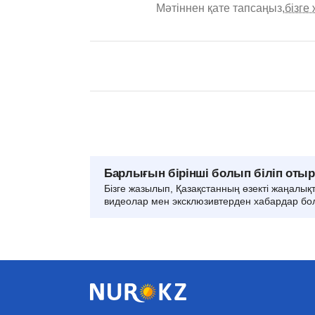
Мәтіннен қате тапсаңыз,
бізге
Барлығын бірінші болып біліп оты
Бізге жазылып, Қазақстанның өзекті жаңалық
видеолар мен эксклюзивтерден хабардар бо