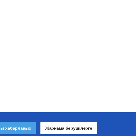
лы хабарлаңыз
Жарнама берушілерге