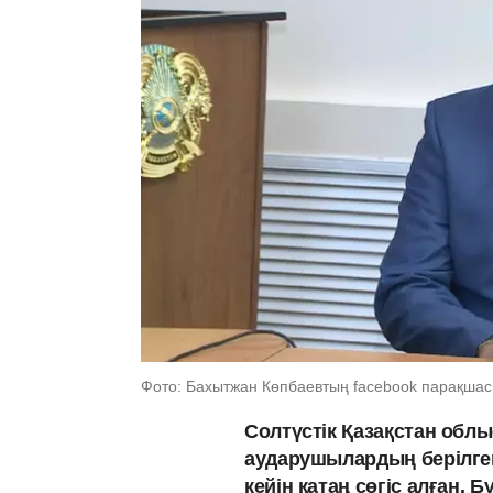
Фото: Бахытжан Көпбаевтың facebook парақша
Солтүстік Қазақстан облы
аударушылардың берілге
кейін қатаң сөгіс алған.