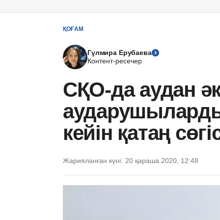
ҚОҒАМ
Гүлмира Ерубаева
Контент-ресечер
СҚО-да аудан әк
аударушылард
кейін қатаң сөг
Жарияланған күні:
20 қараша 2020, 12:48