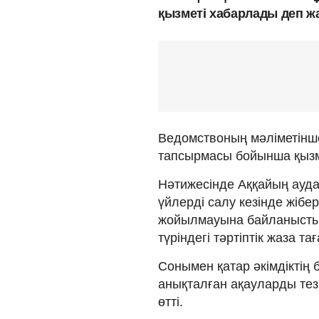
қызметі хабарлады деп ж
Ведомствоның мәліметінше
тапсырмасы бойынша қызмет
Нәтижесінде Аққайың ауд
үйлерді салу кезінде жібе
жойылмауына байланысты а
түріндегі тәртіптік жаза т
Сонымен қатар әкімдіктің 
анықталған ақауларды тез
өтті.