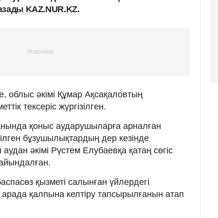
азады KAZ.NUR.KZ.
, облыс әкімі Құмар Ақсақаловтың
тік тексеріс жүргізілген.
анында қоныс аударушыларға арналған
рілген бұзушылықтардың дер кезінде
удан әкімі Рүстем Елубаевқа қатаң сөгіс
ағайындалған.
баспасөз қызметі салынған үйлердегі
 арада қалпына келтіру тапсырылғанын атап