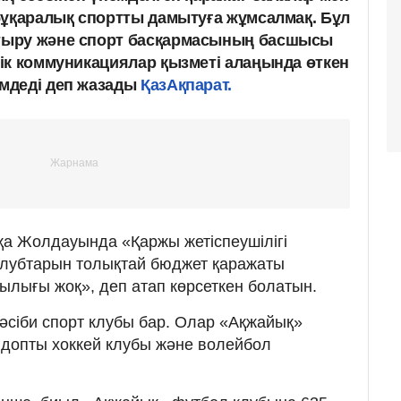
бұқаралық спортты дамытуға жұмсалмақ. Бұл
тыру және спорт басқармасының басшысы
ік коммуникациялар қызметі алаңында өткен
мдеді деп жазады
ҚазАқпарат.
а Жолдауында «Қаржы жетіспеушілігі
клубтарын толықтай бюджет қаражаты
ылығы жоқ», деп атап көрсеткен болатын.
кәсіби спорт клубы бар. Олар «Ақжайық»
 допты хоккей клубы және волейбол