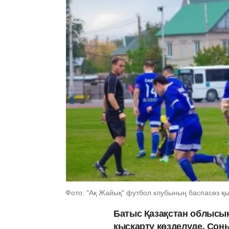
Фото: "Ақ Жайық" футбол клубының баспасөз қы
Батыс Қазақстан облысын
қысқарту көзделуде. Сон