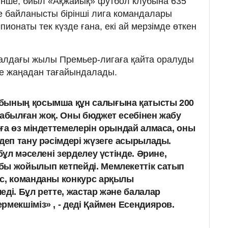
інше, биыл «Ақжайық» футбол клубына 635
ке байланысты бірінші лига командалары
ионаты тек күзде ғана, екі ай мерзімде өткен
алдағы жылы Премьер-лигаға қайта оралуды
 де жаңадан тағайындалады.
бының қосымша құн салығына қатысты 200
жабылған жоқ. Оны бюджет есебінен жабу
лға өз міндеттемелерін орындай алмаса, оны
 деп тану рәсімдері жүзеге асырылады.
бұл мәселені зерделеу үстінде. Әрине,
бы жойылып кетпейді. Мемлекеттік сатып
ес, команданы конкурс арқылы
ді. Бұл ретте, жастар және балалар
мекшіміз» , - деді Қаймен Есендияров.