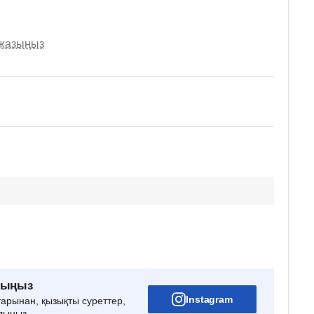
 жазыңыз
рыңыз
Instagram
тарынан, қызықты суреттер,
лыңыз.