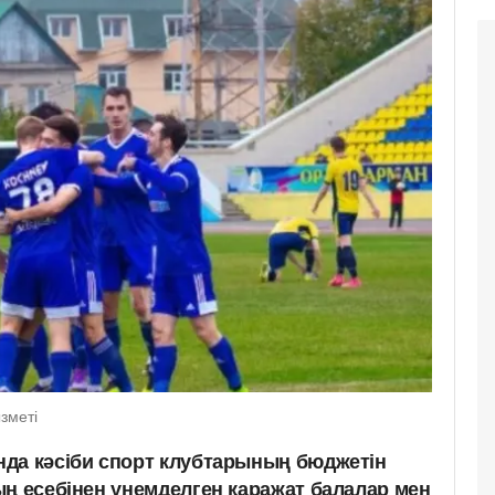
зметі
да кәсіби спорт клубтарының бюджетін
ың есебінен үнемделген қаражат балалар мен