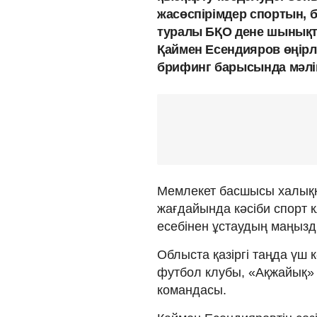
жасөспірімдер спортын, 
туралы БҚО дене шынық
Қаймен Есендияров өңірл
брифинг барысында мәлі
Мемлекет басшысы халыққ
жағдайында кәсіби спорт 
есебінен ұстаудың маңызд
Облыста қазіргі таңда үш 
футбол клубы, «Ақжайық»
командасы.