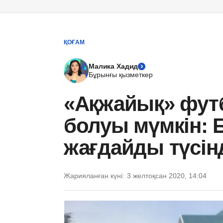
ҚОҒАМ
Малика Хадид
Бұрынғы қызметкер
«Ақжайық» фут
болуы мүмкін: Б
жағдайды түсін
Жарияланған күні:
3 желтоқсан 2020, 14:04