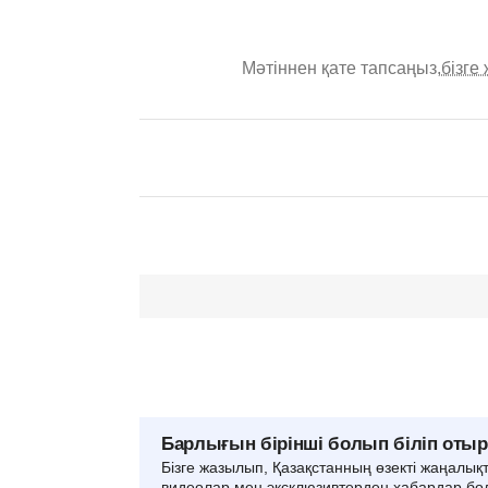
Мәтіннен қате тапсаңыз,
бізге
Барлығын бірінші болып біліп оты
Бізге жазылып, Қазақстанның өзекті жаңалық
видеолар мен эксклюзивтерден хабардар бо