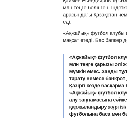
Қаймен Есендияровтің сөз
млн теңге бөлінген. Індет
арасындағы Қазақстан чемп
еді.
«Ақжайық» футбол клубы 
мақсат етеді. Бас бапкер
«Ақжайық» футбол клу
млн теңге қарызы әлі 
мүмкін емес. Заңды тұ
тарату немесе банкрот
Қазіргі кезде басқарма 
«Ақжайық» футбол клу
алу заңнамасына сәйк
қаржыландыру жүргізіле
футболына баса мән бер