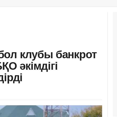
бол клубы банкрот
ҚО әкімдігі
дірді