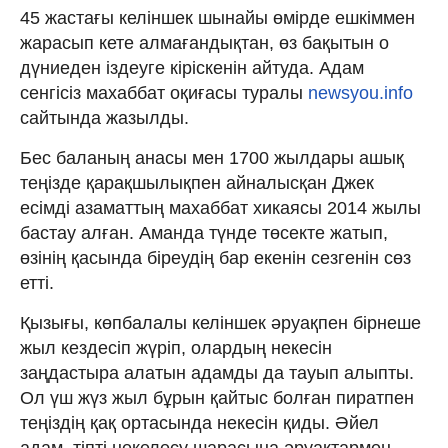
45 жастағы келіншек шынайы өмірде ешкіммен
жарасып кете алмағандықтан, өз бақытын о
дүниеден іздеуге кіріскенін айтуда. Адам
сенгісіз махаббат оқиғасы туралы
newsyou.info
сайтында жазылды.
Бес баланың анасы мен 1700 жылдары ашық
теңізде қарақшылықпен айналысқан Джек
есімді азаматтың махаббат хикаясы 2014 жылы
бастау алған. Аманда түнде төсекте жатып,
өзінің қасында біреудің бар екенін сезгенін сөз
етті.
Қызығы, көпбалалы келіншек әруақпен бірнеше
жыл кездесіп жүріп, олардың некесін
заңдастыра алатын адамды да тауып алыпты.
Ол үш жүз жыл бұрын қайтыс болған пиратпен
теңіздің қақ ортасында некесін қиды. Әйел
адам, тіпті некелесу шарасына әруақтармен