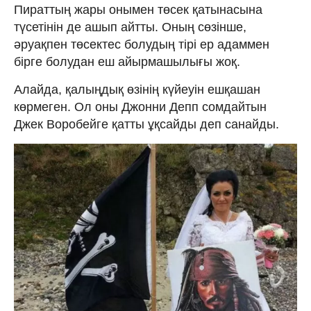
Пираттың жары онымен төсек қатынасына
түсетінін де ашып айтты. Оның сөзінше,
әруақпен төсектес болудың тірі ер адаммен
бірге болудан еш айырмашылығы жоқ.
Алайда, қалыңдық өзінің күйеуін ешқашан
көрмеген. Ол оны Джонни Депп сомдайтын
Джек Воробейге қатты ұқсайды деп санайды.