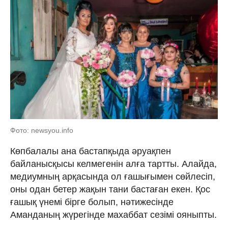
Фото: newsyou.info
Көпбалалы ана бастапқыда әруақпен
байланысқысы келмегенін алға тартты. Алайда,
медиумның арқасында ол ғашығымен сөйлесіп,
оны одан бетер жақын тани бастаған екен. Қос
ғашық үнемі бірге болып, нәтижесінде
Аманданың жүрегінде махаббат сезімі ояныпты.