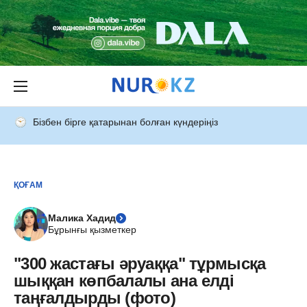
Бізбен бірге қатарынан болған күндеріңіз
ҚОҒАМ
Малика Хадид
Бұрынғы қызметкер
"300 жастағы әруаққа" тұрмысқа
шыққан көпбалалы ана елді
таңғалдырды (фото)