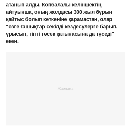
атанып алды. Көпбалалы келіншектің
айтуынша, оның жолдасы 300 жыл бұрын
қайтыс болып кеткеніне қарамастан, олар
"өзге ғашықтар секілді кездесулерге барып,
ұрысып, тіпті төсек қатынасына да түседі"
екен.