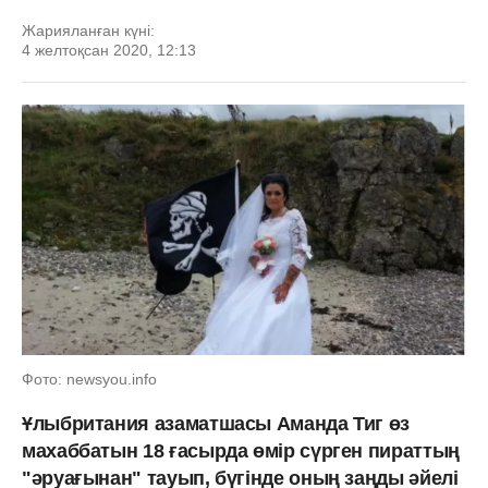
Жарияланған күні:
4 желтоқсан 2020, 12:13
Фото: newsyou.info
Ұлыбритания азаматшасы Аманда Тиг өз
махаббатын 18 ғасырда өмір сүрген пираттың
"әруағынан" тауып, бүгінде оның заңды әйелі