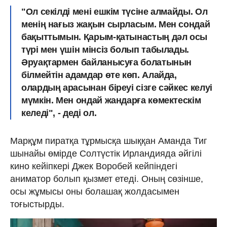
"Ол секілді мені ешкім түсіне алмайды. Ол
менің нағыз жақын сырласым. Мен сондай
бақыттымын. Қарым-қатынастың дәл осы
түрі мен үшін мінсіз болып табылады.
Әруақтармен байланысуға болатынын
білмейтін адамдар өте көп. Алайда,
олардың арасынан біреуі сізге сәйкес келуі
мүмкін. Мен ондай жандарға көмектескім
келеді", - деді ол.
Марқұм пиратқа тұрмысқа шыққан Аманда Тиг
шынайы өмірде Солтүстік Ирландияда әйгілі
кино кейіпкері Джек Воробей кейпіндегі
аниматор болып қызмет етеді. Оның сөзінше,
осы жұмысы оны болашақ жолдасымен
тоғыстырды.