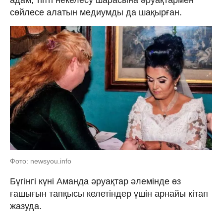
сөйлесе алатын медиумды да шақырған.
Фото: newsyou.info
Бүгінгі күні Аманда әруақтар әлемінде өз
ғашығын тапқысы келетіндер үшін арнайы кітап
жазуда.