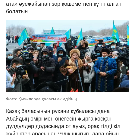
ата» әуежайынан зор қошеметпен күтіп алған
болатын.
Фото: Қызылорда қаласы әкімдігінің
Қазақ баласының рухани құбыласы дана
Абайдың өмірі мен өнегесін жырға қосқан
дүлдүлдер додасында от ауыз, орақ тілді кіл
жүйріктер арасынан үздік шығып, дара ойын