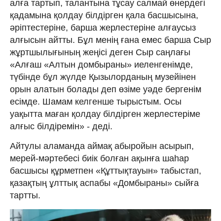
алға тартып, талантына тұсау салмай өнердегі
қадамына қолдау білдірген қала басшысына,
әріптестеріне, барша жерлестеріне алғаусыз
алғысын айтты. Бұл менің ғана емес барша Сыр
жұртшылығының жеңісі деген Сыр саңлағы
«Алғаш «Алтын домбыраны» иеленгенімде,
түбінде бұл жүлде Қызылорданың музейінен
орын алатын болады деп өзіме уәде бергенім
есімде. Шамам келгенше тырыстым. Осы
уақытта маған қолдау білдірген жерлестеріме
алғыс білдіремін» - деді.
Айтулы аламанда аймақ абыройын асырып,
мерей-мәртебесі биік болған ақынға шаһар
басшысы құрметпен «Құттықтауын» табыстап,
қазақтың ұлттық аспабы «Домбыраны» сыйға
тартты.