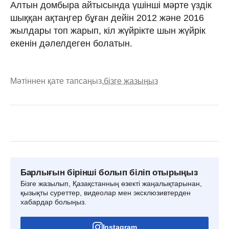
Алтын домбыра айтысында үшінші мәрте үздік
шыққан ақтаңгер бұған дейін 2012 және 2016
жылдары топ жарып, кіл жүйрікте шын жүйрік
екенін дәлелдеген болатын.
Мәтіннен қате тапсаңыз,
бізге жазыңыз
Барлығын бірінші болып біліп отырыңыз
Бізге жазылып, Қазақстанның өзекті жаңалықтарынан,
қызықты суреттер, видеолар мен эксклюзивтерден
хабардар болыңыз.
Instagram