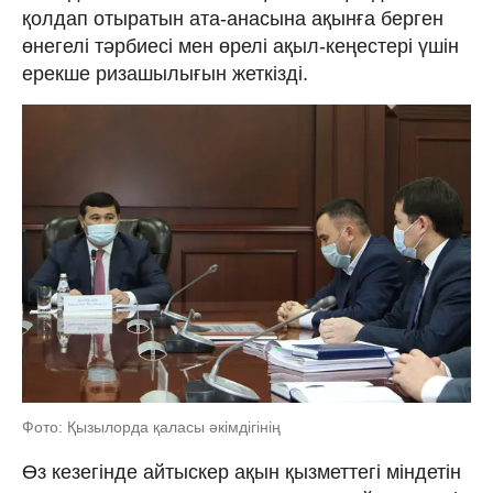
қолдап отыратын ата-анасына ақынға берген
өнегелі тәрбиесі мен өрелі ақыл-кеңестері үшін
ерекше ризашылығын жеткізді.
Фото: Қызылорда қаласы әкімдігінің
Өз кезегінде айтыскер ақын қызметтегі міндетін