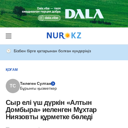
Бізбен бірге қатарынан болған күндеріңіз
ҚОҒАМ
Тилеген Султан
ТС
Бұрынғы қызметкер
Сыр елі үш дүркін «Алтын
Домбыра» иеленген Мұхтар
Ниязовты құрметке бөледі