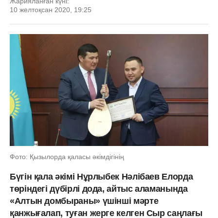
Жарияланған күні:
10 желтоқсан 2020, 19:25
Фото: Қызылорда қаласы әкімдігінің
Бүгін қала әкімі Нұрлыбек Нәлібаев Елорда
төріндегі дүбірлі дода, айтыс аламанында
«Алтын домбыраны» үшінші мәрте
қанжығалап, туған жерге келген Сыр саңлағы