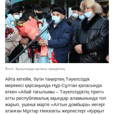
Фото: Қызылорда қаласы әкімдігінің
Айта кетейік, бүгін таңертең Тәуелсіздік
мерекесі қарсаңында Нұр-Сұлтан қаласында
өткен «Абай тағылымы – Тәуелсіздіктің тірегі»
атты республикалық ақындар аламынында топ
жарып, үшінші мәрте «Алтын домбыра» иегері
атанған Мұхтар Ниязовты жерлестері «Қорқыт