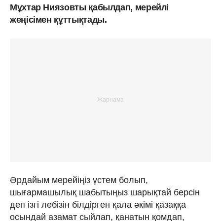
Мұхтар Ниязовты қабылдап, мерейлі
жеңісімен құттықтады.
Әрдайым мерейіңіз үстем болып,
шығармашылық шабытыңыз шарықтай берсін
деп ізгі лебізін білдірген қала әкімі қазаққа
осындай азамат сыйлап, қанатын қомдап,