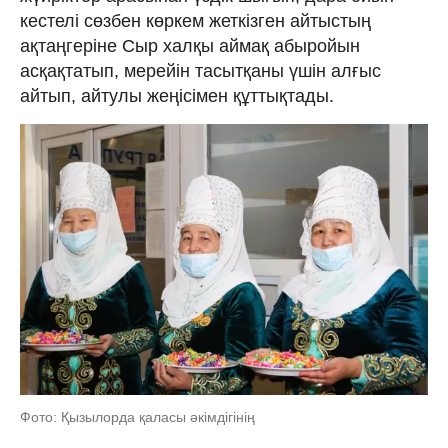
кестелі сөзбен көркем жеткізген айтыстың
ақтаңгеріне Сыр халқы аймақ абыройын
асқақтатып, мерейін тасытқаны үшін алғыс
айтып, айтулы жеңісімен құттықтады.
Фото: Қызылорда қаласы әкімдігінің