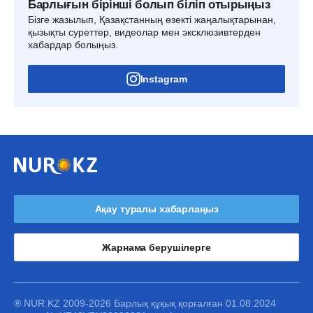
Барлығын бірінші болып біліп отырыңыз
Бізге жазылып, Қазақстанның өзекті жаңалықтарынан,
қызықты суреттер, видеолар мен эксклюзивтерден
хабардар болыңыз.
Instagram
Ақау туралы хабарлаңыз
Жарнама берушілерге
® NUR.KZ 2009-2026 Барлық құқық қорғалған 01.08.2024