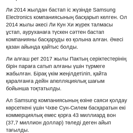
Ли 2014 жылдан бастап іс жүзінде Samsung
Electronics компаниясының басқарып келген. Ол
2014 жылы әкесі Ли Кун Хи жүрек талмасы
ұстап, ауруханаға түскен сәттен бастап
компанияны басқаруды өз қолына алған. Әкесі
қазан айында қайтыс болды.
Ли алғаш рет 2017 жылы Пактың серіктестерінің
бірін параға сатып алғаны үшін түрмеге
жабылған. Бірақ үкім жеңілдетіліп, қайта
қаралғанға дейін апелляциялық шағым
бойынша тоқтатылды.
Ал Samsung компаниясының өзіне саяси қолдау
көрсеткені үшін Чхве Сун-Силем басқаратын екі
коммерциялық емес қорға 43 миллиард вон
(37,7 миллион доллар) төледі деген айып
тағылды.