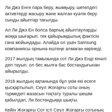
Ли Джэ Енге пара беру, жымқыру, шетелдегі
активтерді жасыру және жалған куәлік беру
сынды айыптар тағылды.
Ал Ли Джэ Ен болса барлық айыптауларды
жоққа шығарып, тек қайырымдылық фактісін
ғана мойындады. Алайда ол үшін Samsung
компаниясы орнына ештеңе алмаған көрінеді.
2017 жылдың тамызында сот Ли Джэ Енді кінәлі
деп тауып, ол бес жылға бас бостандығынан
айырылды.
2018 жылдың ақпанында бұл үкім екі есеге
қысқартылып, Сеул Жоғарғы соты оның
түрмедегі жазасын тоқтату туралы шешім
қабылдап, Ли бостандыққа шықты.
Кейін Жоғарғы Сот істі Сеул Жоғарғы сотының