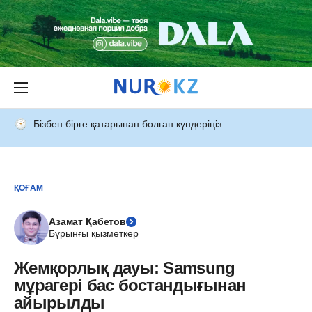
Бізбен бірге қатарынан болған күндеріңіз
ҚОҒАМ
Азамат Қабетов
Бұрынғы қызметкер
Жемқорлық дауы: Samsung
мұрагері бас бостандығынан
айырылды