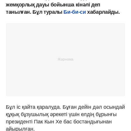
жемқорлық дауы бойынша кінәлі деп
танылған. Бұл туралы
Би-би-си
хабарлайды.
Бұл іс қайта қаралуда. Бұған дейін дәл осындай
құқық бұзушылық әрекеті үшін елдің бұрынғы
президенті Пак Кын Хе бас бостандығынан
айырылған.