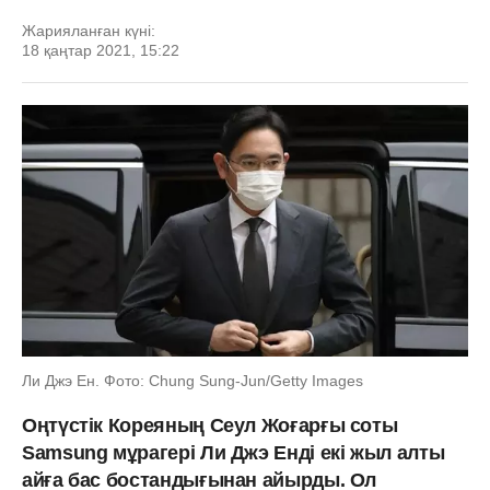
Жарияланған күні:
18 қаңтар 2021, 15:22
Ли Джэ Ен. Фото: Chung Sung-Jun/Getty Images
Оңтүстік Кореяның Сеул Жоғарғы соты
Samsung мұрагері Ли Джэ Енді екі жыл алты
айға бас бостандығынан айырды. Ол