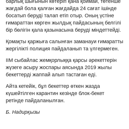
барлық шығынын көтеріп қана қоймай, төтенше
жағдай бола қалған жағдайда 24 сағат ішінде
босатып беруді талап етіп отыр. Оның үстіне
ғимараттан көрген жылдық пайдасының белгілі
бір бөлігін қала қазынасына беруді міндеттейді.
Қомақты қаржыға салынған заманауи ғимаратты
жергілікті полиция пайдаланып та үлгермеген.
ІІМ сыбайлас жемқорлыққа қарсы әрекеттерін
жүзеге асыру жоспары аясында 2019 жылы
бекеттерді жаппай алып тастаған еді.
Айта кетейік, бұл бекеттер өткен жазда
күшейтілген карантин кезінде блок-бекет
ретінде пайдаланылған.
Б. Надирқызы