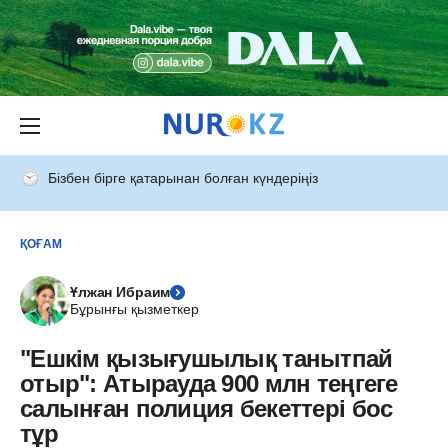
Бізбен бірге қатарынан болған күндеріңіз
ҚОҒАМ
Ұлжан Ибраим
Бұрынғы қызметкер
"Ешкім қызығушылық танытпай
отыр": Атырауда 900 млн теңгеге
салынған полиция бекеттері бос
тұр