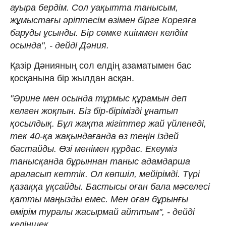
ауыра бердім. Сол уақытта танысым,
жұмыстағы әріптесім өзімен бірге Кореяға
баруды ұсынды. Бір сөмке киіммен келдім
осында", - дейді Дәния.
Қазір Дәнияның сол елдің азаматымен бас
қосқанына бір жылдан асқан.
"Әрине мен осында тұрмыс құрамын деп
келген жоқпын. Біз бір-бірімізді ұнатып
қосылдық. Бұл жақта жігіттер жай үйленеді,
тек 40-қа жақындағанда өз теңін іздей
бастайды. Өзі менімен құрдас. Екеуміз
танысқанда бұрыннан таныс адамдарша
араласып кеттік. Ол көпшіл, мейірімді. Түрі
қазаққа ұқсайды. Бастысы оған бала мәселесі
қатты маңызды емес. Мен оған бұрынғы
өмірім туралы жасырмай айттым", - дейді
келіншек.