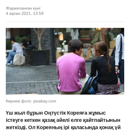
Жарияланған күні:
4 ақпан 2021, 13:59
Көрнекі фото: pixabay.com
Үш жыл бұрын Оңтүстік Кореяға жұмыс
істеуге кеткен қазақ әйелі елге қайтпайтынын
жеткізді. Ол Кореяның ірі қаласында қонақ үй