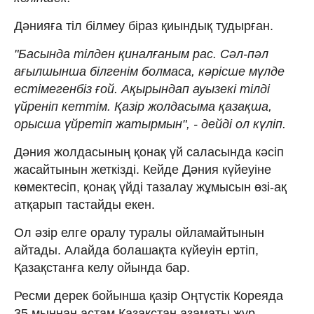
Дәнияға тіл білмеу біраз қиындық тудырған.
"Басында тілден қиналғаным рас. Сәл-пәл
ағылшынша білгенім болмаса, кәрісше мүлде
естімегенбіз ғой. Ақырындап ауызекі тілді
үйреніп кеттім. Қазір жолдасыма қазақша,
орысша үйретіп жатырмын", - дейді ол күліп.
Дәния жолдасының қонақ үй саласында кәсіп
жасайтынын жеткізді. Кейде Дәния күйеуіне
көмектесіп, қонақ үйді тазалау жұмысын өзі-ақ
атқарып тастайды екен.
Ол әзір елге оралу туралы ойламайтынын
айтады. Алайда болашақта күйеуін ертіп,
Қазақстанға келу ойында бар.
Ресми дерек бойынша қазір Оңтүстік Кореяда
35 мыңнан астам Қазақстан азаматы жүр.