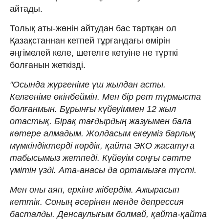
айтады.
Толық аты-жөнін айтудан бас тартқан ол
Қазақстаннан кетпей тұрғандағы өмірін
әңгімелей келе, шетелге кетуіне не түрткі
болғанын жеткізді.
"Осында жүргеніме үш жылдан асты.
Келгеніме өкінбеймін. Мен бір рет тұрмыста
болғанмын. Бұрынғы күйеуіммен 12 жыл
отастық. Бірақ тағдырдың жазуымен бала
көтере алмадым. Жолдасым екеуміз барлық
мүмкіндіктерді көрдік, қайта ЭКО жасатуға
табысымыз жетпеді. Күйеуім соңғы сәтте
үмітін үзді. Ата-анасы да ортамызға түсті.
Мен оны аяп, еркіне жібердім. Ажырасып
кеттік. Соның әсерінен менде депрессия
басталды. Денсаулығым болмай, қайта-қайта