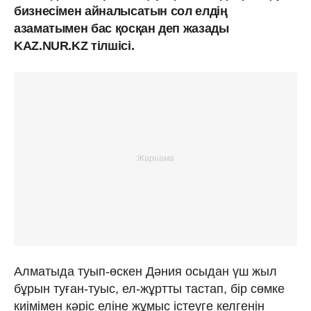
бизнесімен айналысатын сол елдің
азаматымен бас қосқан деп жазады
KAZ.NUR.KZ тілшісі.
Алматыда туып-өскен Дәния осыдан үш жыл
бұрын туған-туыс, ел-жұртты тастап, бір сөмке
киімімен кәріс еліне жұмыс істеуге келгенін