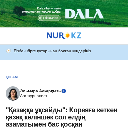
Бізбен бірге қатарынан болған күндеріңіз
ҚОҒАМ
Эльмира Асқарқызы
Аға журналист
"Қазаққа ұқсайды": Кореяға кеткен
қазақ келіншек сол елдің
азаматымен бас қосқан