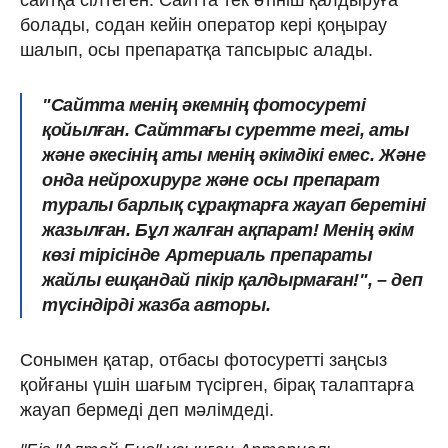
болады, содан кейін оператор кері қоңырау
шалып, осы препаратқа тапсырыс алады.
"Сайтта менің әкемнің фотосуреті
қойылған. Сайттағы суретте тегі, аты
және әкесінің аты менің әкімдікі емес. Және
онда нейрохирург және осы препарат
туралы барлық сұрақтарға жауап беретіні
жазылған. Бұл жалған ақпарат! Менің әкім
көзі тірісінде Артериаль препараты
жайлы ешқандай пікір қалдырмаған!", – деп
түсіндірді жазба авторы.
Сонымен қатар, отбасы фотосуретті заңсыз
қойғаны үшін шағым түсірген, бірақ талаптарға
жауап бермеді деп мәлімдеді.