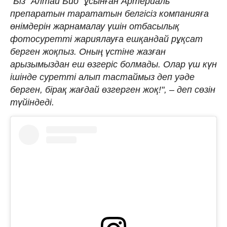
"Біз "Алтай Био" ұсынған Артериаль
препаратын тарататын белгісіз компанияға
өнімдерін жарнамалау үшін отбасылық
фотосуретті жариялауға ешқандай рұқсат
берген жоқпыз. Оның үстіне жазған
арызымыздан еш өзгеріс болмады. Олар үш күн
ішінде суретті алып тастаймыз деп уәде
берген, бірақ жағдай өзгерген жоқ!", – деп сөзін
түйіндеді.