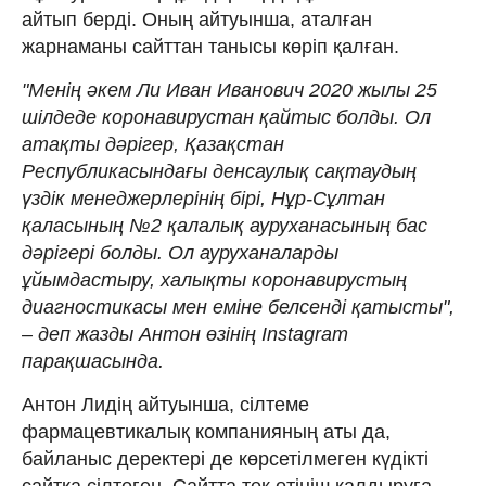
айтып берді. Оның айтуынша, аталған
жарнаманы сайттан танысы көріп қалған.
"Менің әкем Ли Иван Иванович 2020 жылы 25
шілдеде коронавирустан қайтыс болды. Ол
атақты дәрігер, Қазақстан
Республикасындағы денсаулық сақтаудың
үздік менеджерлерінің бірі, Нұр-Сұлтан
қаласының №2 қалалық ауруханасының бас
дәрігері болды. Ол ауруханаларды
ұйымдастыру, халықты коронавирустың
диагностикасы мен еміне белсенді қатысты",
– деп жазды Антон өзінің Instagram
парақшасында.
Антон Лидің айтуынша, сілтеме
фармацевтикалық компанияның аты да,
байланыс деректері де көрсетілмеген күдікті
сайтқа сілтеген. Сайтта тек өтініш қалдыруға