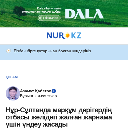
Бізбен бірге қатарынан болған күндеріңіз
ҚОҒАМ
Азамат Қабетов
Бұрынғы қызметкер
Нұр-Сұлтанда марқұм дәрігердің
отбасы желідегі жалған жарнама
үшін үндеу жасады