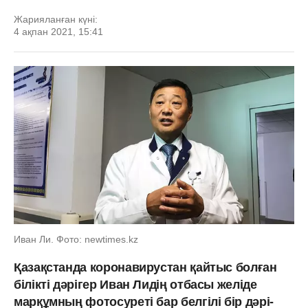
Жарияланған күні:
4 ақпан 2021, 15:41
Иван Ли. Фото: newtimes.kz
Қазақстанда коронавирустан қайтыс болған
білікті дәрігер Иван Лидің отбасы желіде
марқұмның фотосуреті бар белгілі бір дәрі-