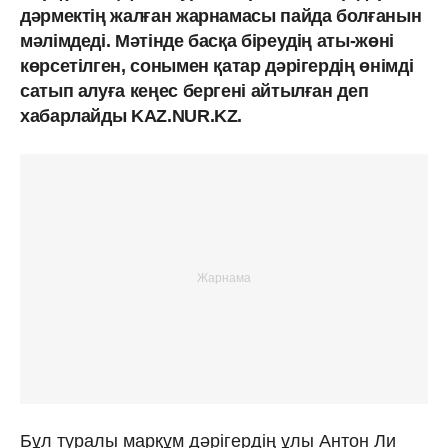
дәрмектің жалған жарнамасы пайда болғанын
мәлімдеді. Мәтінде басқа біреудің аты-жөні
көрсетілген, сонымен қатар дәрігердің өнімді
сатып алуға кеңес бергені айтылған деп
хабарлайды KAZ.NUR.KZ.
Бұл туралы марқұм дәрігердің ұлы Антон Ли