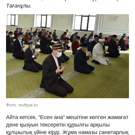
Тағанұлы.
Фото: muftyat.kz
Айта кетсек, "Есен ана" мешітіне келген жамағат
дене қызуын тексеретін құрылғы арқылы
құлшылық үйіне кірді. Жұма намазы санитарлық