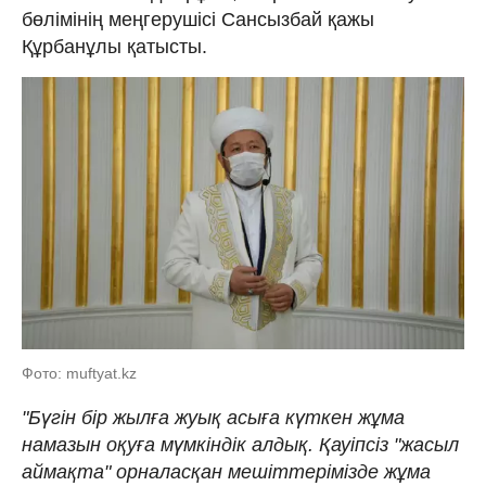
бөлімінің меңгерушісі Сансызбай қажы
Құрбанұлы қатысты.
Фото: muftyat.kz
"Бүгін бір жылға жуық асыға күткен жұма
намазын оқуға мүмкіндік алдық. Қауіпсіз "жасыл
аймақта" орналасқан мешіттерімізде жұма