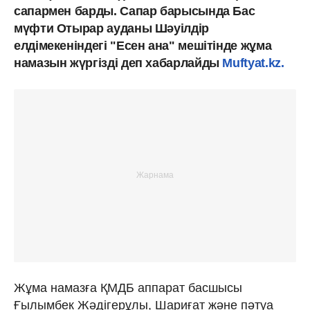
сапармен барды. Сапар барысында Бас
мүфти Отырар ауданы Шәуілдір
елдімекеніндегі "Есен ана" мешітінде жұма
намазын жүргізді деп хабарлайды
Muftyat.kz.
Жұма намазға ҚМДБ аппарат басшысы
Ғылымбек Жәдігерұлы, Шариғат және пәтуа