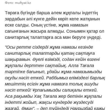
Фото: muftyat.kz
Төраға бүгінде барша әлем жұқпалы індеттің
зардабын әлі күнге дейін көріп келе жатқанын
еске салды. Оның үстіне, жұма намазын
сағынғанын жасыра алмады. Сонымен қатар ол
санитарлық талаптарға аса мән беруге үндеді.
"Осы ретте сіздерді жұма намазы кезінде
санитарлық талаптарды қатаң сақтауға
шақырамын. Әуелі өзімізді, содан кейін өзгені
жұқпалы дерттен сақтайық. Алла Тағала
тәртіпке бағынып, ұдайы жұма намазымызды
оқуды нәсіп еткей. Раббымыз еліміздегі барлық
мешіттің есігін жұма намазға толық ашуды
нәсіп еткей! Ұрпағымызды салиқалы еткей.
Аса рақымды Хақ Тағала жер бетінін жұқпалы
індетті жойып, жақсы күндерде жүздесуді
жазғай. Әмин", – деп түйіндеді Наурызбай қажы