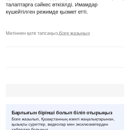
талаптарға сәйкес өткізілді. Имамдар
күшейтілген режимде қызмет етті.
Мәтіннен қате тапсаңыз,
бізге жазыңыз
Барлығын бірінші болып біліп отырыңыз
Бізге жазылып, Қазақстанның өзекті жаңалықтарынан,
қызықты суреттер, видеолар мен эксклюзивтерден
хабардар болыңыз.