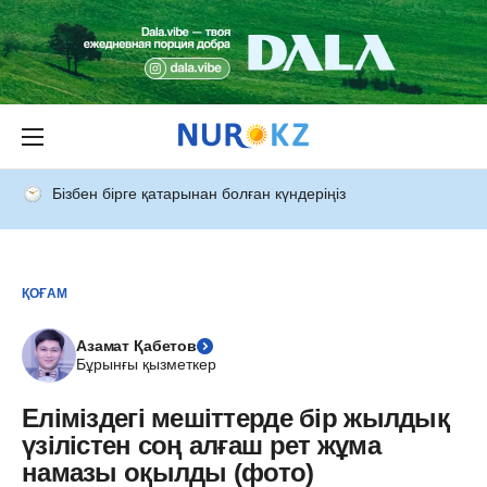
Бізбен бірге қатарынан болған күндеріңіз
ҚОҒАМ
Азамат Қабетов
Бұрынғы қызметкер
Еліміздегі мешіттерде бір жылдық
үзілістен соң алғаш рет жұма
намазы оқылды (фото)