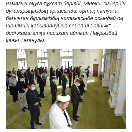
намазын оқуға рұқсат берілді. Мінеки, сіздердің
дұғаларыңыздың арқасында, ортақ пәтуаға
бағынған бірлігіміздің нәтижесінде осындай оң
шешімнің қабылдануына себепші болдық", –
деді жамағатқа насихат айтқан Наурызбай
қажы Тағанұлы.