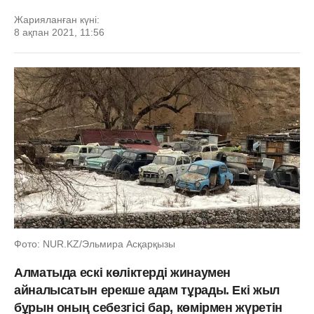
Жарияланған күні:
8 ақпан 2021, 11:56
Фото: NUR.KZ/Эльмира Асқарқызы
Алматыда ескі көліктерді жинаумен
айналысатын ерекше адам тұрады. Екі жыл
бұрын оның себезгісі бар, көмірмен жүретін