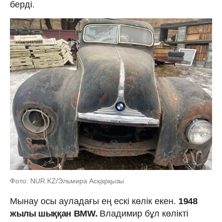
берді.
Фото: NUR.KZ/Эльмира Асқарқызы
Мынау осы ауладағы ең ескі көлік екен.
1948
жылы шыққан BMW.
Владимир бұл көлікті