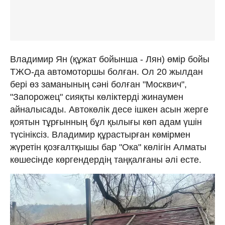
Владимир Ян (құжат бойынша - Лян) өмір бойы
ТЖО-да автомоторшы болған. Ол 20 жылдан
бері өз заманының сәні болған "Москвич",
"Запорожец" сияқты көліктерді жинаумен
айналысады. Автокөлік десе ішкен асын жерге
қоятын тұрғынның бұл қылығы көп адам үшін
түсініксіз. Владимир құрастырған көмірмен
жүретін қозғалтқышы бар "Ока" көлігін Алматы
көшесінде көргендердің таңқалғаны әлі есте.