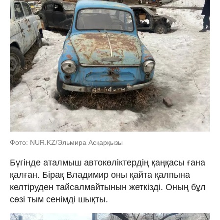
Фото: NUR.KZ/Эльмира Асқарқызы
Бүгінде аталмыш автокөліктердің қаңқасы ғана
қалған. Бірақ Владимир оны қайта қалпына
келтіруден тайсалмайтынын жеткізді. Оның бұл
сөзі тым сенімді шықты.