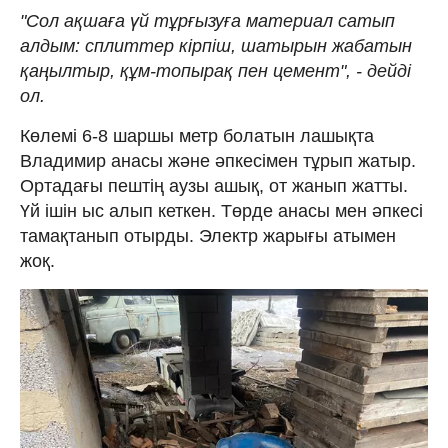
"Сол ақшаға үй тұрғызуға материал сатып
алдым: сплиттер кірпіш, шатырын жабатын
қаңылтыр, құм-топырақ пен цемент", - дейді
ол.
Көлемі 6-8 шаршы метр болатын лашықта
Владимир анасы және әпкесімен тұрып жатыр.
Ортадағы пештің аузы ашық, от жанып жатты.
Үй ішін ыс алып кеткен. Төрде анасы мен әпкесі
тамақтанып отырды. Электр жарығы атымен
жоқ.