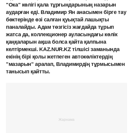
"Ока" көлігі қала тұрғындарының назарын
аударған еді. Владимир Ян анасымен бірге тау
бөктерінде өзі салған қуықтай лашықты
паналайды. Адам төзгісіз жағдайда тұрып
жатса да, коллекционер ауласындағы көлік
қаңқаларын ақша болса қайта қалпына
келтірмекші. KAZ.NUR.KZ тілшісі заманында
екінің бірі қолы жетпеген автокөліктердің
"мазарын" аралап, Владимирдің тұрмысымен
танысып қайтты.