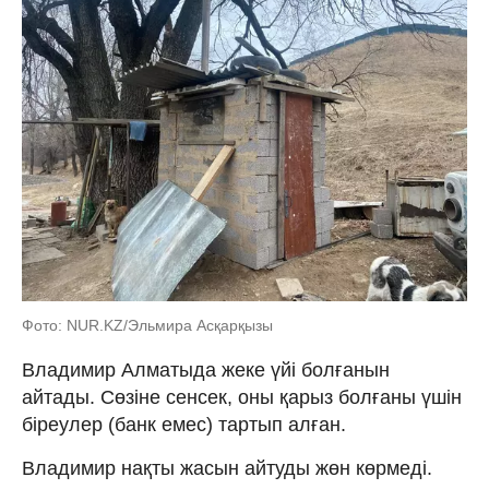
Фото: NUR.KZ/Эльмира Асқарқызы
Владимир Алматыда жеке үйі болғанын
айтады. Сөзіне сенсек, оны қарыз болғаны үшін
біреулер (банк емес) тартып алған.
Владимир нақты жасын айтуды жөн көрмеді.