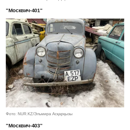
"Москвич-401"
Фото: NUR.KZ/Эльмира Асқарқызы
"Москвич-403"