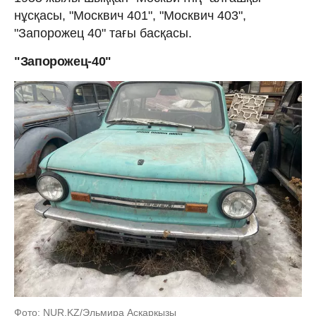
нұсқасы, "Москвич 401", "Москвич 403",
"Запорожец 40" тағы басқасы.
"Запорожец-40"
Фото: NUR.KZ/Эльмира Асқарқызы