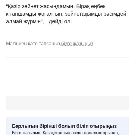
"Қазір зейнет жасындамын. Бірақ еңбек
кітапшамды жоғалтып, зейнетақымды рәсімдей
алмай жүрмін", - дейді ол.
Мәтіннен қате тапсаңыз,
бізге жазыңыз
Барлығын бірінші болып біліп отырыңыз
Бізге жазылып, Қазақстанның өзекті жаңалықтарынан,