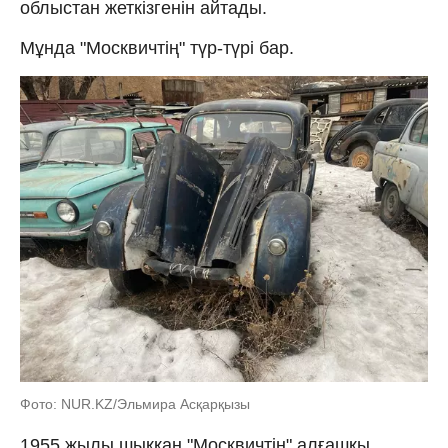
облыстан жеткізгенін айтады.
Мұнда "Москвичтің" түр-түрі бар.
Фото: NUR.KZ/Эльмира Асқарқызы
1955 жылы шыққан "Москвичтің" алғашқы