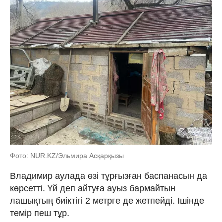
Фото: NUR.KZ/Эльмира Асқарқызы
Владимир аулада өзі тұрғызған баспанасын да
көрсетті. Үй деп айтуға ауыз бармайтын
лашықтың биіктігі 2 метрге де жетпейді. Ішінде
темір пеш тұр.