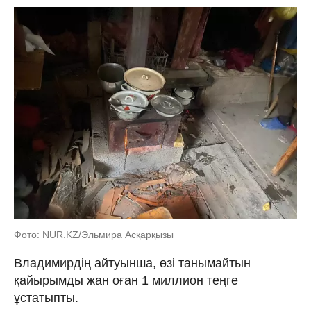
Фото: NUR.KZ/Эльмира Асқарқызы
Владимирдің айтуынша, өзі танымайтын
қайырымды жан оған 1 миллион теңге
ұстатыпты.