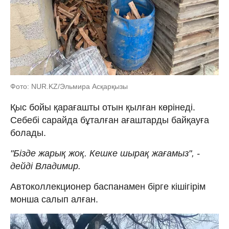
Фото: NUR.KZ/Эльмира Асқарқызы
Қыс бойы қарағашты отын қылған көрінеді.
Себебі сарайда бұталған ағаштарды байқауға
болады.
"Бізде жарық жоқ. Кешке шырақ жағамыз", -
дейді Владимир.
Автоколлекционер баспанамен бірге кішігірім
монша салып алған.