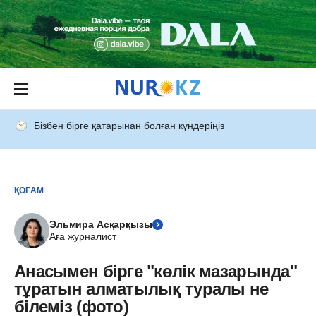
Бізбен бірге қатарынан болған күндеріңіз
ҚОҒАМ
Эльмира Асқарқызы
Аға журналист
Анасымен бірге "көлік мазарында"
тұратын алматылық туралы не
білеміз (фото)