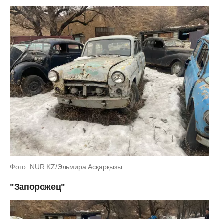
Фото: NUR.KZ/Эльмира Асқарқызы
"Запорожец"