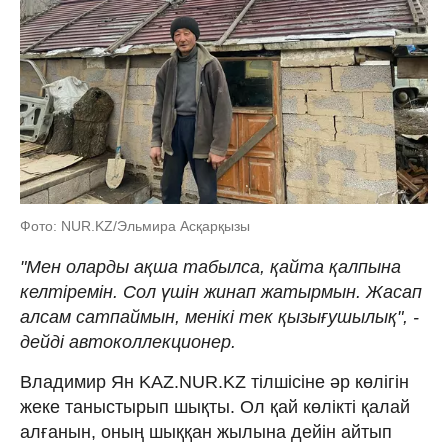
Фото: NUR.KZ/Эльмира Асқарқызы
"Мен оларды ақша табылса, қайта қалпына
келтіремін. Сол үшін жинап жатырмын. Жасап
алсам сатпаймын, менікі тек қызығушылық", -
дейді автоколлекционер.
Владимир Ян KAZ.NUR.KZ тілшісіне әр көлігін
жеке таныстырып шықты. Ол қай көлікті қалай
алғанын, оның шыққан жылына дейін айтып