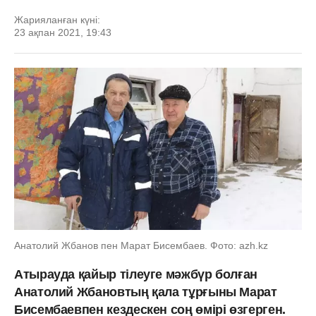
Жарияланған күні:
23 ақпан 2021, 19:43
Анатолий Жбанов пен Марат Бисембаев. Фото: azh.kz
Атырауда қайыр тілеуге мәжбүр болған
Анатолий Жбановтың қала тұрғыны Марат
Бисембаевпен кездескен соң өмірі өзгерген.