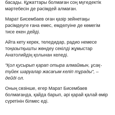
басады. Құжаттары болмаған соң мүгедектік
мәртебесін де рәсімдей алмаған.
Марат Бисембаев оған қазір зейнетақы
рәсімдеуге ғана емес, емделуіне де көмегім
тисе екен дейді.
Айта кету керек, теледидар, радио немесе
тоңазытқышты жөндеу секілді жұмыстар
Анатолийдің қолынан келеді.
"Қол қусырып қарап отыра алмаймын, ұсақ-
түйек шаруалар жасағым келіп тұрады", –
дейді ол.
Оның сөзінше, егер Марат Бисембаев
болмағанда, қайда барып, әрі қарай қалай өмір
сүретінін білмес еді.