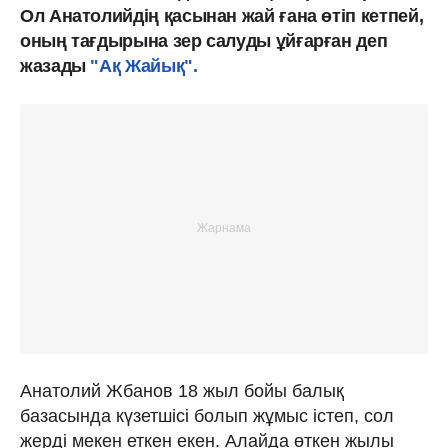
Ол Анатолийдің қасынан жай ғана өтіп кетпей,
оның тағдырына зер салуды ұйғарған деп
жазады
"Ақ Жайық".
Анатолий Жбанов 18 жыл бойы балық
базасында күзетшісі болып жұмыс істеп, сол
жерді мекен еткен екен. Алайда өткен жылы