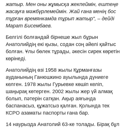
жатыр. Мен оны жұмысқа жекпеймін, ештеңе
жасауға мәжбүрлемеймін. Жай ғана менің бос
тұрған времянкамда тұрып жатыр", – дейді
Марат Бисембаев.
Белгілі болғандай бірнеше жыл бұрын
Анатолийдің екі қызы, содан соң әйелі қайтыс
болған. Ұлы бөлек тұрады, әкесін сирек көретін
көрінеді.
Анатолийдің өзі 1958 жылы Құрманғазы
ауданының Ганюшкино ауылында дүниеге
келген. 1978 жылы Гурьевке көшіп келіп,
шаңырақ көтерген. 2002 жылы жер үй алмақ
болып, пәтерін сатқан. Ақыр аяғында
баспанасыз, құжатсыз қалған. Қолында тек
КСРО азаматы паспорты ғана бар.
14 наурызда Анатолий 63-ке толады. Бірақ бұл