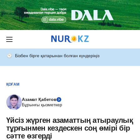
Бізбен бірге қатарынан болған күндеріңіз
ҚОҒАМ
Азамат Қабетов
Бұрынғы қызметкер
Үйсіз жүрген азаматтың атыраулық
тұрғынмен кездескен соң өмірі бір
сәтте өзгерді