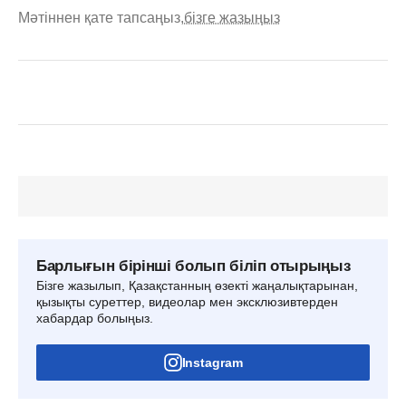
Мәтіннен қате тапсаңыз,
бізге жазыңыз
Барлығын бірінші болып біліп отырыңыз
Бізге жазылып, Қазақстанның өзекті жаңалықтарынан,
қызықты суреттер, видеолар мен эксклюзивтерден
хабардар болыңыз.
Instagram