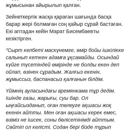
жұмысынан айырылып қалған.
Зейнеткерлік жасқа қараған шағында басқа
барар жері болмаған соң қайыр сұрай бастаған.
Екі аптадан кейін Марат Бисембаевты
кезіктірген.
"Сырт келбеті маскүнемге, өмір бойы ішкілікке
салынып кеткен адамға ұқсамайды. Осындай
күйге түсетіндей өмірінде не болды екен деп
ойлап, өзінен сұрадым. Жалғыз екенін,
жұмыссыз, баспанасыз қалғанын білдім.
Үйімнің ауласындағы времянкама тұр дедім.
Ішінде газы, жарығы, суы бар. Ол
ыңғайсызданып, оған төлеуге ақшасы жоқ
екенін айтты. Мен оған ақшасы керек емес,
өзіміз не ішсек, соны бөлісетінімді айттым.
Сөйтіп ол келісті. Содан бері бізде тұрып