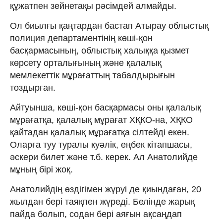
құжатпен зейнетақы рәсімдей алмайды.
Ол биылғы қаңтардан бастап Атырау облыстық
полиция департаментінің көші-қон
басқармасының, облыстық халыққа қызмет
көрсету орталығының және қалалық
мемлекеттік мұрағаттың табалдырығын
тоздырған.
Айтуынша, көші-қон басқармасы оны қалалық
мұрағатқа, қалалық мұрағат ХҚКО-на, ХҚКО
қайтадан қалалық мұрағатқа сілтейді екен.
Оларға туу туралы куәлік, еңбек кітапшасы,
әскери билет және т.б. керек. Ал Анатолийде
мұның бірі жоқ.
Анатолийдің өздігімен жүруі де қиындаған, 20
жылдан бері таяқпен жүреді. Белінде жарық
пайда болып, содан бері аяғын ақсаңдап