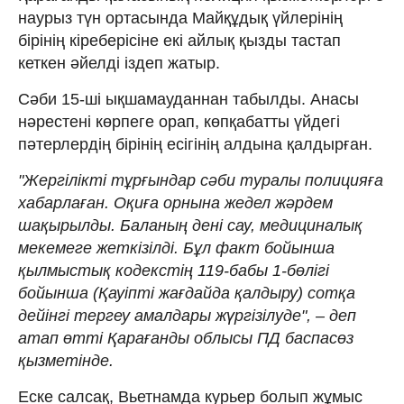
наурыз түн ортасында Майқұдық үйлерінің
бірінің кіреберісіне екі айлық қызды тастап
кеткен әйелді іздеп жатыр.
Сәби 15-ші ықшамауданнан табылды. Анасы
нәрестені көрпеге орап, көпқабатты үйдегі
пәтерлердің бірінің есігінің алдына қалдырған.
"Жергілікті тұрғындар сәби туралы полицияға
хабарлаған. Оқиға орнына жедел жәрдем
шақырылды. Баланың дені сау, медициналық
мекемеге жеткізілді. Бұл факт бойынша
қылмыстық кодекстің 119-бабы 1-бөлігі
бойынша (Қауiптi жағдайда қалдыру) сотқа
дейінгі тергеу амалдары жүргізілуде", – деп
атап өтті Қарағанды ​​облысы ПД баспасөз
қызметінде.
Еске салсақ, Вьетнамда курьер болып жұмыс