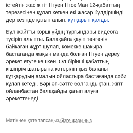
істейтін жас жігіт Нгуен Нгок Ман 12-қабаттың
терезесінен құлап кеткен екі жасар бүлдіршінді
дер кезінде қағып алып,
құтқарып қалды.
Бұл жайтты көрші үйдің тұрғындары видеоға
түсіріп алыпты. Балақайға қауіп төнгенін
байқаған жұрт шулап, көмекке шақыра
бастағанда жақын маңда болған Нгуен дереу
әрекет етуге көшкен. Ол бірінші қабаттың
кішігірім шатырына көтеріліп қыз баланы
құтқарудың амалын ойластыра бастағанда сәби
құлап кетеді. Бәрі әп-сәтте болғандықтан, жігіт
ойланбастан балақайды қағып алуға
әрекеттенеді.
Мәтіннен қате тапсаңыз,
бізге жазыңыз