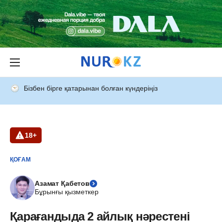
Бізбен бірге қатарынан болған күндеріңіз
18+
ҚОҒАМ
Азамат Қабетов
Бұрынғы қызметкер
Қарағандыда 2 айлық нәрестені