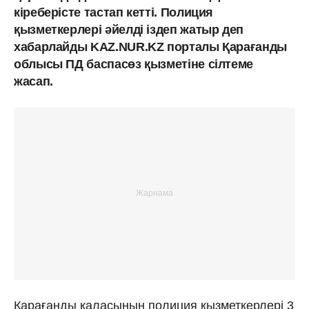
кіреберісте тастап кетті. Полиция
қызметкерлері әйелді іздеп жатыр деп
хабарлайды KAZ.NUR.KZ порталы Қарағанды ​​
облысы ПД баспасөз қызметіне сілтеме
жасап.
Қарағанды қаласының ​​полиция қызметкерлері 3