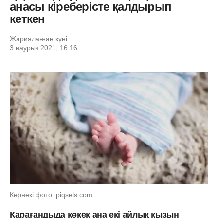
анасы кіреберісте қалдырып
кеткен
Жарияланған күні:
3 наурыз 2021, 16:16
Көрнекі фото: piqsels.com
Қарағандыда көкек ана екі айлық қызын