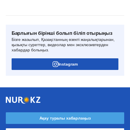
Барлығын бірінші болып біліп отырыңыз
Бізге жазылып, Қазақстанның өзекті жаңалықтарынан,
қызықты суреттер, видеолар мен эксклюзивтерден
хабардар болыңыз.
Instagram
Ақау туралы хабарлаңыз