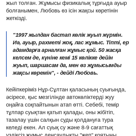
жыл толған. Жұмысы физикалық тұрғыда ауыр
болғанымен, Любовь өз ісін жақсы көретінін
жеткізді.
"1997 жылдан бастап көлік жуып жүрмін.
Иә, ауыр, рахметі жоқ, лас жұмыс. Тіпті, ер
адамдарға арналған жұмыс қой. 50 жасқа
келсем де, күніне кемі 15 көлікке дейін
жуып, шаршасам да, мен өз жұмысымды
жақсы көремін", - дейді Любовь.
Кейіпкеріміз Нұр-Cұлтан қаласының суығында,
әсіресе, қыс мезгілінде автокөліктерді жуу
оңайға соқпайтынын атап өтті. Себебі, темір
тұлпар суықтан қатып қалады, оны жібітіп,
тазалау үшін салқын суды қолдануға тура
келеді екен. Ал суық су және 8-9 сағаттық
үздіксіз жұмыс денсаулықты "жеп" қоятыны