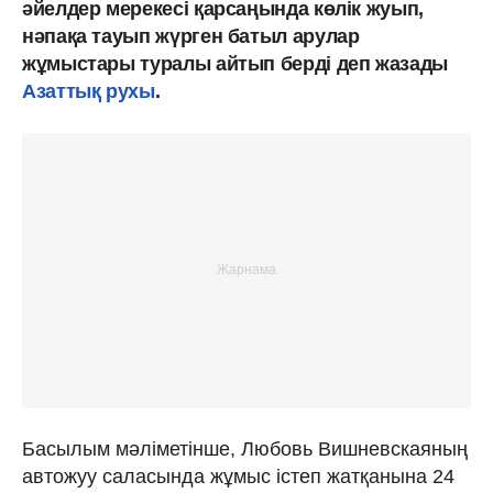
әйелдер мерекесі қарсаңында көлік жуып,
нәпақа тауып жүрген батыл арулар
жұмыстары туралы айтып берді деп жазады
Азаттық рухы
.
Басылым мәліметінше, Любовь Вишневскаяның
автожуу саласында жұмыс істеп жатқанына 24