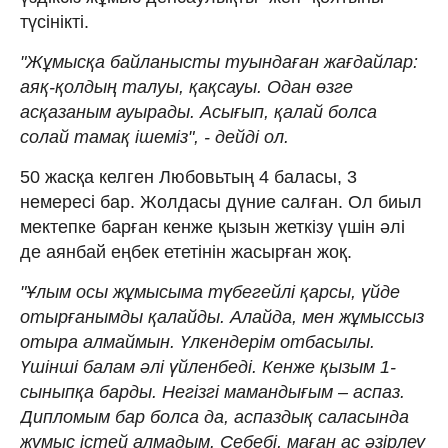
түсінікті.
"Жұмысқа байланысты туындаған жағдайлар:
аяқ-қолдың талуы, қақсауы. Одан өзге
асқазаным ауырады. Асығып, қалай болса
солай тамақ ішеміз", - дейді ол.
50 жасқа келген Любовьтың 4 баласы, 3
немересі бар. Жолдасы дүние салған. Ол биыл
мектепке барған кенже қызын жеткізу үшін әлі
де аянбай еңбек ететінін жасырған жоқ.
"Ұлым осы жұмысыма түбегейлі қарсы, үйде
отырғанымды қалайды. Алайда, мен жұмыссыз
отыра алмаймын. Үлкендерім отбасылы.
Үшінші балам әлі үйленбеді. Кенже қызым 1-
сыныпқа барды. Негізгі мамандығым – аспаз.
Дипломым бар болса да, аспаздық саласында
жұмыс істей алмадым. Себебі, маған ас әзірлеу