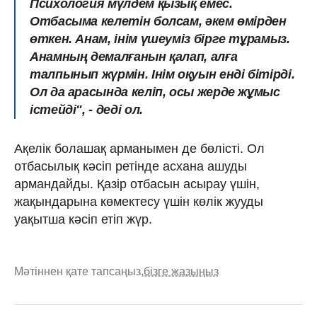
Психология мүлдем қызық емес.
Отбасыма келетін болсам, әкем өмірден
өткен. Анам, інім үшеуміз бірге тұрамыз.
Анамның демалғанын қалап, алға
талпынып жүрмін. Інім оқуын енді бітірді.
Ол да арасында келіп, осы жерде жұмыс
істейді", - деді ол.
Ақелік болашақ арманымен де бөлісті. Ол
отбасылық кәсіп ретінде асхана ашуды
армандайды. Қазір отбасын асырау үшін,
жақындарына көмектесу үшін көлік жууды
уақытша кәсіп етіп жүр.
Мәтіннен қате тапсаңыз,
бізге жазыңыз