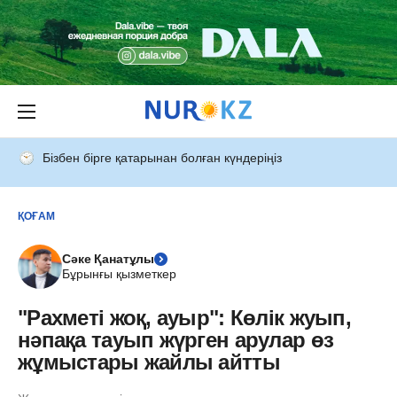
Бізбен бірге қатарынан болған күндеріңіз
ҚОҒАМ
Сәке Қанатұлы
Бұрынғы қызметкер
"Рахметі жоқ, ауыр": Көлік жуып,
нәпақа тауып жүрген арулар өз
жұмыстары жайлы айтты