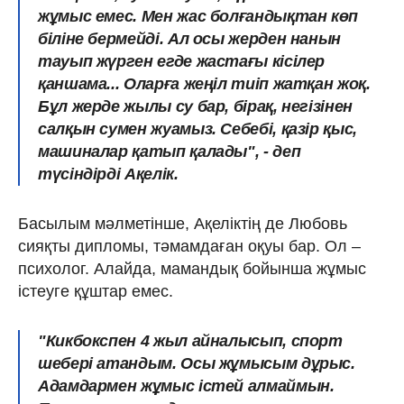
жұмыс емес. Мен жас болғандықтан көп
біліне бермейді. Ал осы жерден нанын
тауып жүрген егде жастағы кісілер
қаншама... Оларға жеңіл тиіп жатқан жоқ.
Бұл жерде жылы су бар, бірақ, негізінен
салқын сумен жуамыз. Себебі, қазір қыс,
машиналар қатып қалады", - деп
түсіндірді Ақелік.
Басылым мәлметінше, Ақеліктің де Любовь
сияқты дипломы, тәмамдаған оқуы бар. Ол –
психолог. Алайда, мамандық бойынша жұмыс
істеуге құштар емес.
"Кикбокспен 4 жыл айналысып, спорт
шебері атандым. Осы жұмысым дұрыс.
Адамдармен жұмыс істей алмаймын.