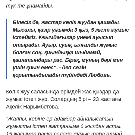
түк те ұнамайды.
Білесіз бе, жастар көлік жуудан қашады.
Мысалы, қазір ұжымда 3 қыз, 5 жігіт жұмыс
істейміз. Ұжымдағылар үнемі ауысып
отырады. Ауыр, суық, ылғалды жұмыс
болған соң, қиындыққа шыдамай,
қашатындары рас. Бірақ, мұның бәрі мен
үшін қиын емес", - деп сөзін
қорытындылады түйіндеді Любовь.
Көлік жуу саласында өрімдей жас қыздар да
жұмыс істеп жүр. Солардың бірі – 23 жастағы
Ақелік Нарымбетова.
"Жалпы, көбіне ер адамдар айналысатын
жұмысты істеп жатқаныма 6 жылдан асты.
15 жасымда басқа салада жұмыс таба алмай,