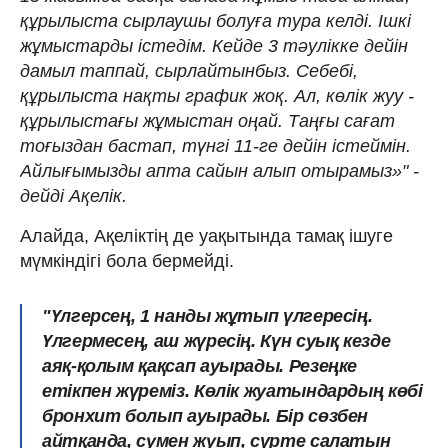
құрылыста сырлаушы болуға тура келді. Ішкі
жұмыстарды істедім. Кейде 3 тәулікке дейін
дамыл таппай, сырлайтынбыз. Себебі,
құрылыста нақты график жоқ. Ал, көлік жуу -
құрылыстағы жұмыстан оңай. Таңғы сағат
тоғыздан бастап, түнгі 11-ге дейін істеймін.
Айлығымызды апта сайын алып отырамыз»" -
дейді Ақелік.
Алайда, Ақеліктің де уақытында тамақ ішуге
мүмкіндігі бола бермейді.
"Үлгерсең, 1 нанды жұтып үлгересің.
Үлгермесең, аш жүресің. Күн суық кезде
аяқ-қолым қақсап ауырады. Резеңке
етікпен жүреміз. Көлік жуатындардың көбі
бронхит болып ауырады. Бір сөзбен
айтқанда, сумен жуып, сүрте салатын