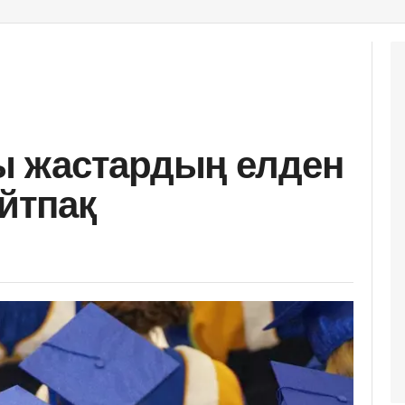
 жастардың елден
айтпақ