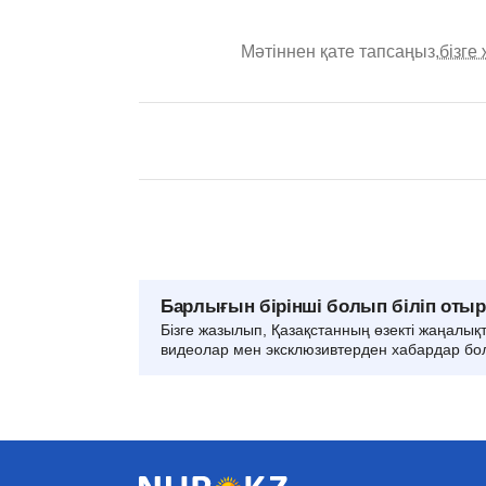
Мәтіннен қате тапсаңыз,
бізге
Барлығын бірінші болып біліп оты
Бізге жазылып, Қазақстанның өзекті жаңалық
видеолар мен эксклюзивтерден хабардар бо