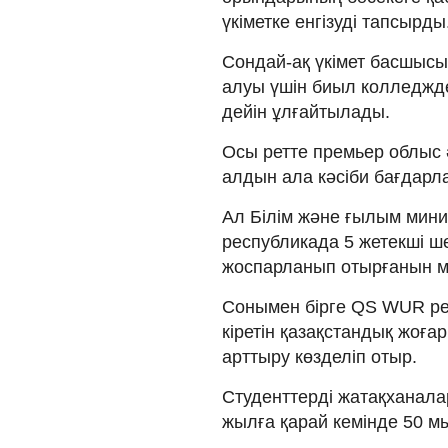
үкіметке енгізуді тапсырды
Сондай-ақ үкімет басшысы
алуы үшін биыл колледжд
дейін ұлғайтылады.
Осы ретте премьер облыс 
алдын ала кәсіби бағдарл
Ал Білім және ғылым мини
республикада 5 жетекші ш
жоспарланып отырғанын мә
Сонымен бірге QS WUR рей
кіретін қазақстандық жоға
арттыру көзделіп отыр.
Студенттерді жатақханала
жылға қарай кемінде 50 м