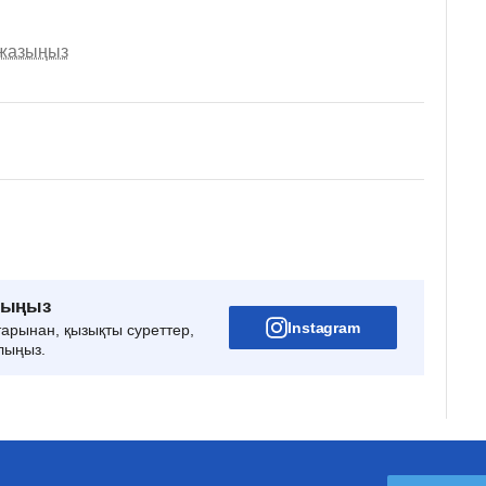
 жазыңыз
рыңыз
Instagram
тарынан, қызықты суреттер,
лыңыз.