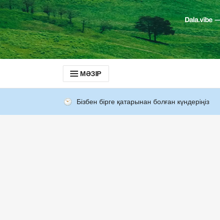
МӘЗІР
Бізбен бірге қатарынан болған күндеріңіз