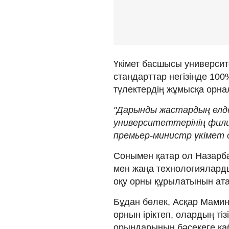
Үкімет басшысы университ
стандарттар негізінде 10
түлектердің жұмысқа орнал
"Дарынды жастардың елд
университеттерінің фили
премьер-министр үкімет
Сонымен қатар ол Назарба
мен жаңа технологиялард
оқу орны құрылатынын атап
Бұдан бөлек, Асқар Мамин 
орнын іріктеп, олардың ті
орындарының бәсекеге қабі