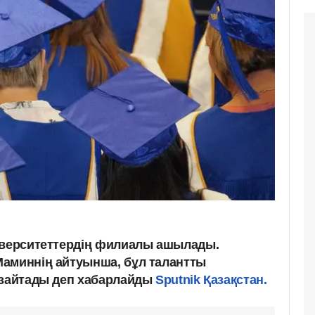
иверситеттердің филиалы ашылады.
аминнің айтуынша, бұл талантты
азайтады деп хабарлайды
Sputnik Қазақстан.