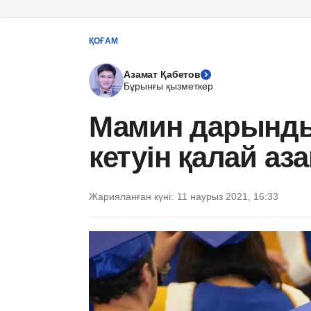
ҚОҒАМ
Азамат Қабетов
Бұрынғы қызметкер
Мамин дарынды
кетуін қалай аз
Жарияланған күні:
11 наурыз 2021, 16:33