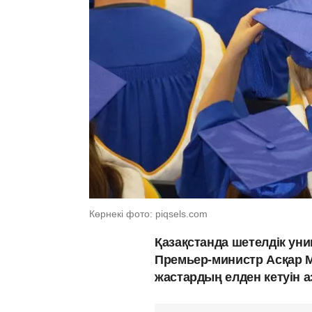
Көрнекі фото: piqsels.com
Қазақстанда шетелдік ун
Премьер-министр Асқар М
жастардың елден кетуін 