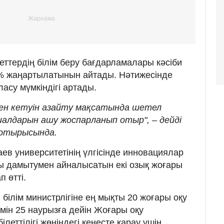
еттердің білім беру бағдарламалары кәсіби
0% жаңартылатынын айтады. Нәтижесінде
асу мүмкіндігі артады.
ен кетуін азайту мақсатында шетел
алдарын ашу жоспарланып отыр", – дейді
 отырысында.
ев университетінің үлгісінде инновациялар
ы дамытумен айналысатын екі озық жоғары
 өтті.
білім министрлігіне ең мықты 20 жоғары оқу
зімін 25 наурызға дейін Жоғары оқу
леттілігі жөніндегі кеңесте қарау үшін