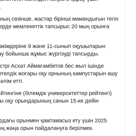
.
ның сөзінше, жастар бірінші мамандығын тегін
ерде мемлекеттік тапсырыс 20 мың орынға
әкімдеріне 9 және 11-сынып оқушыларын
ау бойынша жұмыс жүргізуді тапсырды.
стрі Асхат Аймағамбетов бес жыл ішінде
етелдік жоғары оқу орнының кампустарын ашу
лім етті.
тингіне (Әлемдік университеттер рейтингі)
ры оқу орындарының санын 15-ке дейін
рдағы орынмен қамтамасыз ету үшін 2025
ың жаңа орын пайдалануға берілмек.