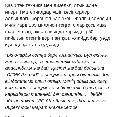
Қазір тек техника мен дизельді отын және
инертті материалдар үшін кәсіпкерлер
алдындағы берешегі бар екен. Жалпы сомасы 1
миллиард 285 миллион теңге. Олар қосымша
шарт жасап, ақпан айында қарыздың 50
пайызын өтейтіндерін айтқан. Алайда бәрі уәде
күйінде қалғанға ұқсайды.
"Біз оларды сотқа бере алмаймыз. Бұл екі ЖК
және кәсіпкер, екі кәсіпкерлік субъектісі
арасындағы жағдай. Қазіргі жағдай бойынша
"СПИК Аккорд" осы жұмыстарды бітіреміз деп
міндеттеме алып отыр. Менің ойымша, егер
компания осы жұмысты бітіретін болса, онда
қарыздары төленеді деп саналады", - дейді
"Қазавтожол" ҰК" АҚ облыстық филиалының
директоры Марат Махамбетов.