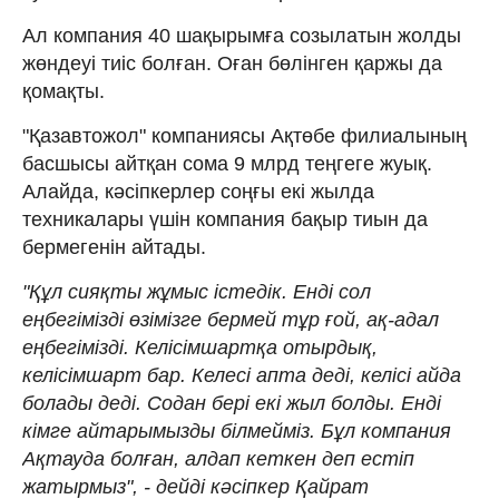
Ал компания 40 шақырымға созылатын жолды
жөндеуі тиіс болған. Оған бөлінген қаржы да
қомақты.
"Қазавтожол" компаниясы Ақтөбе филиалының
басшысы айтқан сома 9 млрд теңгеге жуық.
Алайда, кәсіпкерлер соңғы екі жылда
техникалары үшін компания бақыр тиын да
бермегенін айтады.
"Құл сияқты жұмыс істедік. Енді сол
еңбегімізді өзімізге бермей тұр ғой, ақ-адал
еңбегімізді. Келісімшартқа отырдық,
келісімшарт бар. Келесі апта деді, келісі айда
болады деді. Содан бері екі жыл болды. Енді
кімге айтарымызды білмейміз. Бұл компания
Ақтауда болған, алдап кеткен деп естіп
жатырмыз", - дейді кәсіпкер Қайрат