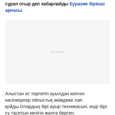
сұрап отыр деп хабарлайды
Еуразия бірінші
арнасы.
Алыстан ат терлетіп ауылдан келген
кәсіпкерлер облыстық әкімдікке лап
қойды.Олардың бірі ауыр техникасын, енді бірі
су таситын көлігін жалға берген.