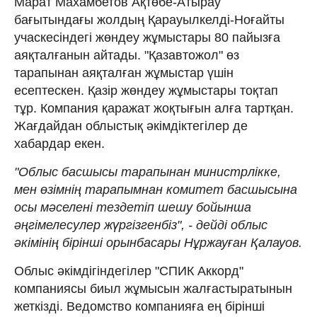
Марат Махамбетов Ақтөбе-Атырау
бағытындағы жолдың Қарауылкелді-Ноғайты
учаскесіндегі жөндеу жұмыстары 80 пайызға
аяқталғанын айтады. "Қазавтожол" өз
тарапынан аяқталған жұмыстар үшін
есептескен. Қазір жөндеу жұмыстары тоқтап
тұр. Компания қаражат жоқтығын алға тартқан.
Жағдайдан облыстық әкімдіктегілер де
хабардар екен.
"Облыс басшысы тарапынан министрлікке,
мен өзімнің тарапымнан комитет басшысына
осы мәселені тездетіп шешу бойынша
әңгімелесулер жүргізгенбіз", - дейді облыс
әкімінің бірінші орынбасары Нұржауған Қалауов.
Облыс әкімдігіндегілер "СПИК Аккорд"
компаниясы биыл жұмысын жалғастыратынын
жеткізді. Ведомство компанияға ең бірінші