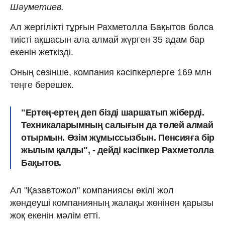
Шәуметиев.
Ал жергілікті тұрғын Рахметолла Бақытов болса
тиісті ақшасын ала алмай жүрген 35 адам бар
екенін жеткізді.
Оның сөзінше, компания кәсіпкерлерге 169 млн
теңге берешек.
"Ертең-ертең деп бізді шаршатып жіберді.
Техникаларымның салығын да төлей алмай
отырмын. Өзім жұмыссызбын. Пенсияға бір
жылым қалды", - дейді кәсіпкер Рахметолла
Бақытов.
Ал "Қазавтожол" компаниясы өкілі жол
жөндеуші компанияның жалақы жөнінен қарызы
жоқ екенін мәлім етті.