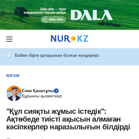
Бізбен бірге қатарынан болған күндеріңіз
ҚОҒАМ
Сәке Қанатұлы
Бұрынғы қызметкер
"Құл сияқты жұмыс істедік":
Ақтөбеде тиісті ақысын алмаған
кәсіпкерлер наразылығын білдірді