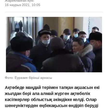
Жарияланған күні:
16 наурыз 2021, 10:05
Фото: Еуразия бірінші арнасы
Ақтөбеде маңдай терімен тапқан ақшасын екі
жылдан бері ала алмай жүрген ақтөбелік
кәсіпкерлер облыстық әкімдікке келді. Олар
шенеуніктерден еңбекақысын өндіріп беруді