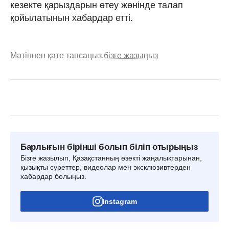
кезекте қарыздарын өтеу жөнінде талап
қойылатынын хабардар етті.
Мәтіннен қате тапсаңыз,
бізге жазыңыз
Барлығын бірінші болып біліп отырыңыз
Бізге жазылып, Қазақстанның өзекті жаңалықтарынан,
қызықты суреттер, видеолар мен эксклюзивтерден
хабардар болыңыз.
Instagram