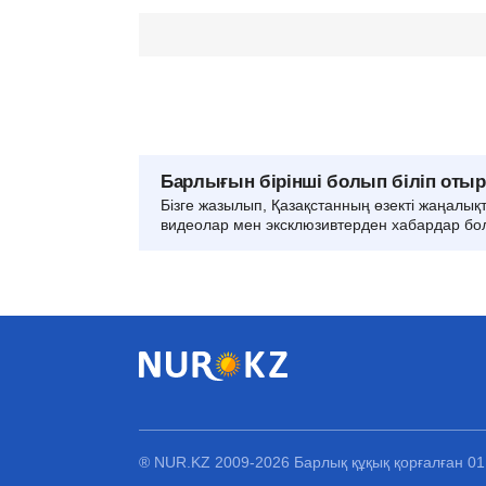
Барлығын бірінші болып біліп оты
Бізге жазылып, Қазақстанның өзекті жаңалық
видеолар мен эксклюзивтерден хабардар бо
® NUR.KZ 2009-2026 Барлық құқық қорғалған 0