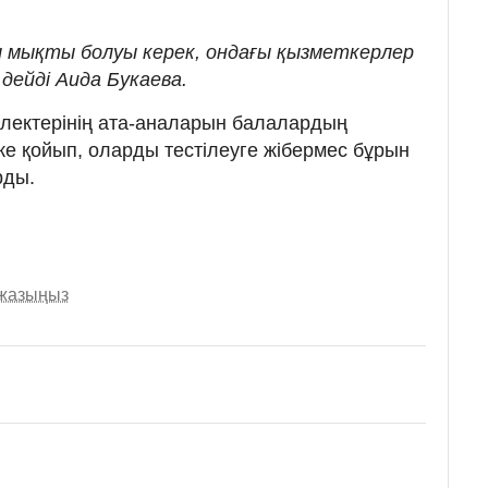
мықты болуы керек, ондағы қызметкерлер
 дейді Аида Букаева.
түлектерінің ата-аналарын балалардың
ке қойып, оларды тестілеуге жібермес бұрын
рды.
 жазыңыз