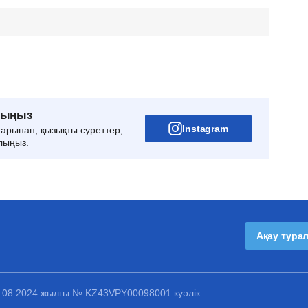
рыңыз
Instagram
тарынан, қызықты суреттер,
лыңыз.
Ақау тура
1.08.2024 жылғы № KZ43VPY00098001 куәлік.