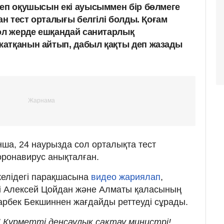
теп оқушысын екі ауысыммен бір бөлмеге
қан тест орталығы белгілі болды. Қоғам
 ол жерде ешқандай санитарлық
жатқанын айтып, дабыл қақты деп жазады
нша, 24 наурызда сол орталықта тест
оронавирус анықталған.
желідегі парақшасына
видео жариялап
,
рі Алексей Цойдан және Алматы қаласының
арбек Бекшиннен жағдайды реттеуді сұрады.
! Құрметті денсаулық сақтау министрі!