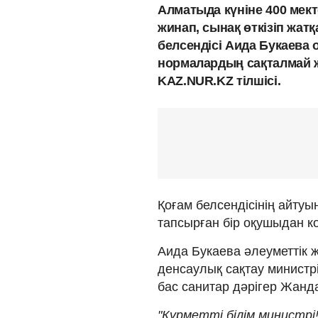
Алматыда күніне 400 мек
жинап, сынақ өткізіп жат
белсендісі Аида Букаева
нормалардың сақталмай 
KAZ.NUR.KZ тілшісі.
Қоғам белсендісінің айтуы
тапсырған бір оқушыдан к
Аида Букаева әлеуметтік 
денсаулық сақтау минист
бас санитар дәрігер Жанд
"Құрметті білім министрі