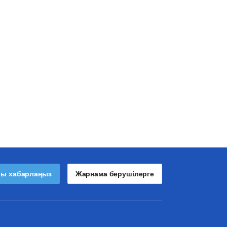
лы хабарлаңыз
Жарнама берушілерге