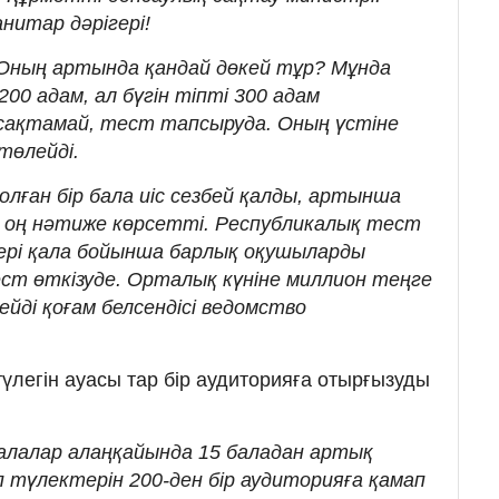
нитар дәрігері!
? Оның артында қандай дөкей тұр? Мұнда
200 адам, ал бүгін тіпті 300 адам
сақтамай, тест тапсыруда. Оның үстіне
төлейді.
олған бір бала иіс сезбей қалды, артынша
 оң нәтиже көрсетті. Республикалық тест
ері қала бойынша барлық оқушыларды
ст өткізуде. Орталық күніне миллион теңге
дейді қоғам белсендісі ведомство
үлегін ауасы тар бір аудиторияға отырғызуды
алалар алаңқайында 15 баладан артық
 түлектерін 200-ден бір аудиторияға қамап