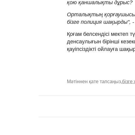
қою қаншалықты дұрыс?
Орталықтың қорғаушысы 
бізге полиция шақырды", -
Қоғам белсендісі мектеп 
денсаулығын бірінші кезек
қауіпсіздікті ойлауға шақы
Мәтіннен қате тапсаңыз,
бізге