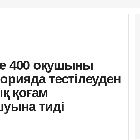
не 400 оқушыны
торияда тестілеуден
ық қоғам
шуына тиді