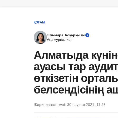
ҚОҒАМ
Эльмира Асқарқызы
Аға журналист
Алматыда күні
ауасы тар ауди
өткізетін ортал
белсендісінің а
Жарияланған күні:
30 наурыз 2021, 11:23