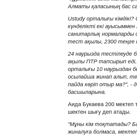
Алматы қаласының бас са
Ustudy орталығы кімдікі
күнделікті екі ауысыммен 
санитарлық нормаларды 
тест ақылы, 2300 теңге 
24 наурызда тестілеуде б
ақылы ПТР тапсырып еді,
орталығы 10 наурыздан б
осылайша жинап алып, те
пайда көріп отыр ма?", - 
басшыларына.
Аида Букаева 200 мектеп т
шектен шығу деп атады.
"Мұны кім тоқтатады? Б
жиналуға болмаса, мектеп