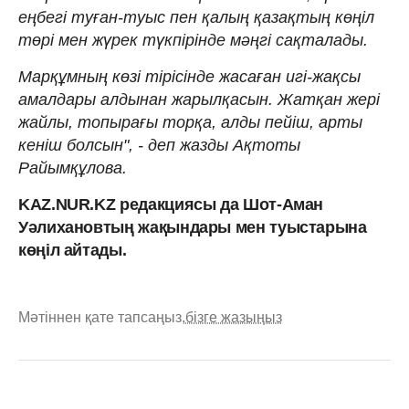
еңбегі туған-туыс пен қалың қазақтың көңіл
төрі мен жүрек түкпірінде мəңгі сақталады.
Марқұмның көзі тірісінде жасаған игі-жақсы
амалдары алдынан жарылқасын. Жатқан жері
жайлы, топырағы торқа, алды пейіш, арты
кеніш болсын", - деп жазды Ақтоты
Райымқұлова.
KAZ.NUR.KZ редакциясы да Шот-Аман
Уәлихановтың жақындары мен туыстарына
көңіл айтады.
Мәтіннен қате тапсаңыз,
бізге жазыңыз