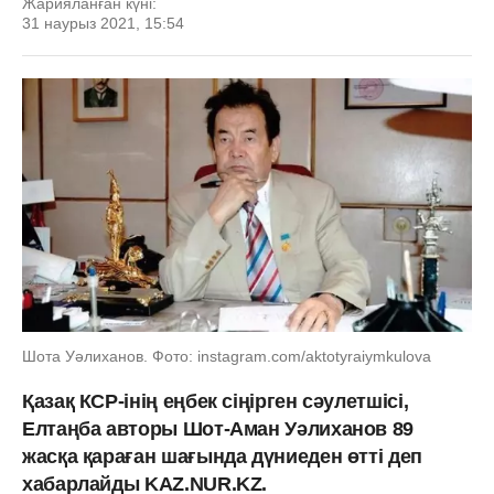
Жарияланған күні:
31 наурыз 2021, 15:54
Шота Уәлиханов. Фото: instagram.com/aktotyraiymkulova
Қазақ КСР-інің еңбек сіңірген сәулетшісі,
Елтаңба авторы Шот-Аман Уәлиханов 89
жасқа қараған шағында дүниеден өтті деп
хабарлайды KAZ.NUR.KZ.