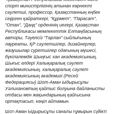
спорт министрлігінің атынан көрнекті
сәулетші, профессор, Қазақстанның еңбек
сіңірген қайраткері, "Құрмет", "Парасат",
"Отан", "Даңқ" орденінің иегері, Қазақстан
Республикасы мемлекеттік Елтаңбасының
авторы, Тəуелсіз "Тарлан" сыйлығының
лауреаты, ҚР сəулетшілер, дизайнерлер,
жазушылар суретшілер одағының мүшесі,
бүкіләлемдік Шыңғыс хан академиясының,
Шығыс елдері Халықаралық сәулет
академиясының, халықаралық сəулет
академиясының академигі (Ресей
Федерациясы) Шот-Аман Ыдырысұлы
Уәлихановтың қайтыс болуына байланысты
отбасы мен жақындарының қайғысына
ортақтасып, көңіл айтамын.
Шот-Аман Ыдырысұлы саналы ғұмырын сүйікті