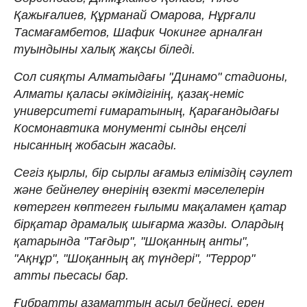
Қажығалиев, Құрманай Омарова, Нұрғали
Тасмағамбетов, Шафик Чокинге арналған
туындыны халық жақсы біледі.
Сол сияқты Алматыдағы "Динамо" стадионы,
Алматы қаласы əкімдігінің, қазақ-неміс
университеті ғимаратының, Қарағандыдағы
Космонавтика монументі сынды еңселі
нысанның жобасын жасады.
Сегіз қырлы, бір сырлы ағамыз еліміздің сәулет
және бейнелеу өнерінің өзекті мәселелерін
көтерген көптеген ғылыми мақаламен қатар
бірқатар драмалық шығарма жазды. Олардың
қатарында "Тағдыр", "Шоқанның анты",
"Ақнұр", "Шоқанның ақ түндері", "Террор"
атты пьесасы бар.
Ғибратты азаматтың асыл бейнесі, ерен