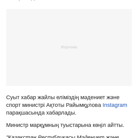
Суыт хабар жайлы еліміздің мәдениет және
спорт министрі Ақтоты Райымқұлова
Instagram
парақшасында хабарлады.
Министр марқұмның туыстарына көңіл айтты.
"Қазақстан Республикасы Мəдениет жəне