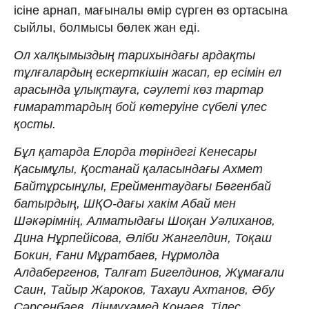
ісіне арнап, мағыналы өмір сүрген өз ортасына
сыйлы, болмысы бөлек жан еді.
Ол халқымыздың тарихындағы ардақты
тұлғалардың ескерткішін жасап, ер есімін ел
арасында ұлықтауға, сәулеті көз тартар
ғимараттардың бой көтеруіне сүбелі үлес
қосты.
Бұл қатарда Елорда төріндегі Кенесары
Қасымұлы, Қостанай қаласындағы Ахмет
Байтұрсынұлы, Ерейментаудағы Бөгенбай
батырдың, ШҚО-дағы хакім Абай мен
Шәкәрімнің, Алматыдағы Шоқан Уәлиханов,
Дина Нұрпейісова, Əліби Жангелдин, Тоқаш
Бокин, Ғани Мұратбаев, Нұрмолда
Алдабергенов, Талғат Бигелдинов, Жұмағали
Саин, Тайыр Жароков, Тахауи Ахтанов, Əбу
Сəрсенбаев, Дінмұхамед Қонаев, Тілес