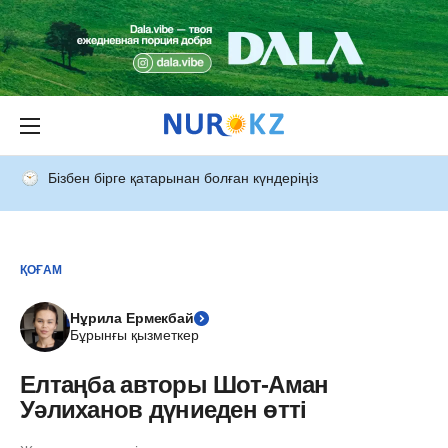
Бізбен бірге қатарынан болған күндеріңіз
ҚОҒАМ
Нұрила Ермекбай
Бұрынғы қызметкер
Елтаңба авторы Шот-Аман
Уәлиханов дүниеден өтті