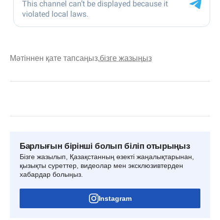
Мәтіннен қате тапсаңыз,
бізге жазыңыз
Барлығын бірінші болып біліп отырыңыз
Бізге жазылып, Қазақстанның өзекті жаңалықтарынан,
қызықты суреттер, видеолар мен эксклюзивтерден
хабардар болыңыз.
Instagram