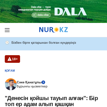
Бізбен бірге қатарынан болған күндеріңіз
18+
ҚОҒАМ
Сәке Қанатұлы
Бұрынғы қызметкер
"Денесін қойшы тауып алған": Бір
топ ер адам алып қашқан