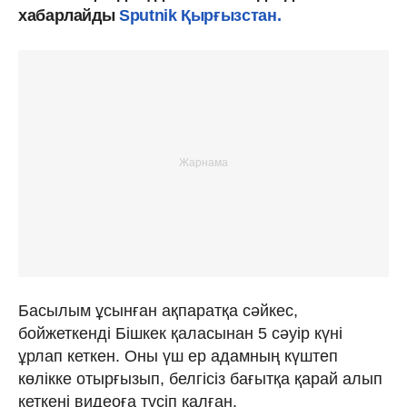
хабарлайды
Sputnik Қырғызстан.
Басылым ұсынған ақпаратқа сәйкес,
бойжеткенді Бішкек қаласынан 5 сәуір күні
ұрлап кеткен. Оны үш ер адамның күштеп
көлікке отырғызып, белгісіз бағытқа қарай алып
кеткені видеоға түсіп қалған.