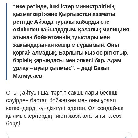
"Әке ретінде, ішкі істер министрлігінің
қызметкері және Қырғызстан азаматы
ретінде Айзада туралы хабарды өте
өкінішпен қабылдадым. Қалалық милициия
атынан бойжеткеннің туыстары мен
жақындарынан кешірім сұраймын. Оны
қорғай алмадық. Барлығы қыз өсіріп отыр,
бәрінің қарындасы мен әпкесі бар. Адам
ұрлау – ауыр қылмыс", – деді Бақыт
Матмұсаев.
Оның айтуынша, тәртіп сақшылары бесінші
сәуірден бастап бойжеткен мен оны ұрлап
кеткендерді күндіз-түні іздеген. Ол сондай-ақ
қылмыскерлердің тиісті жаза алатынына сөз
берді.