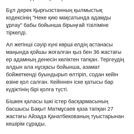
Бұл дерек Қырғызстанның қылмыстық
кодексінің "Неке қию мақсатында адамды
ұрлау" бабы бойынша бірыңғай тізіліміне
тіркелді.
Ал жетінші сәуір күні көрші елдің астанасы
маңында қойшы жоғалған қыз бен 36 жастағы
ер адамның денесін көліктен тапқан. Тергеудің
алдын ала нұсқасы бойынша, азамат
бойжеткенді буындырып өлтіріп, содан кейін
өзіне қол салған. Кейіннен іске қатысы бар
күдіктінің бірі қолға түсті.
Бішкек қаласы ішкі істер басқармасының
басшысы Бақыт Матмұсаев қаза тапқан 27
жастағы Айзада Қанатбекованың туыстарынан
кешірім сұрады.