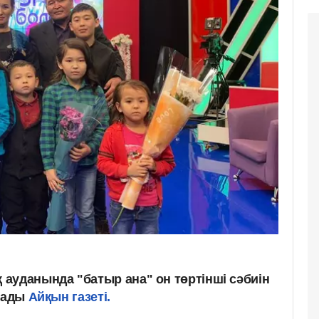
ауданында "батыр ана" он төртінші сәбиін
азады
Айқын газеті.