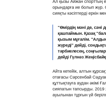
Ал қызы Айжан спорттың е
орындарға ие болып жүр. 
сияқты кәсіптерді еркін ме
"Өмірдің мәні де, сәні
қашпаймын. Қазақ "бала
қызым мұғалім. "Алдың
жүреді" дейді, сондық
тәрбиелесең, соңғылары 
дейді Гүлнәз Жеңісбай
Айта кетейік, алтын құрс
отағасы Сәрсенбай Сәдуа
құттықтауға аудан әкімі 
сияпатын тапсырды. 2019
ауылынан тұрғын үй беріл