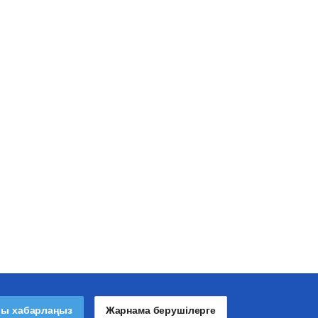
лы хабарлаңыз
Жарнама берушілерге