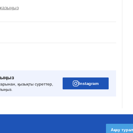
 жазыңыз
рыңыз
Instagram
тарынан, қызықты суреттер,
лыңыз.
Ақау тура