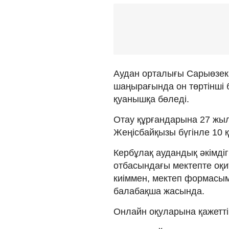
Аудан орталығы Сарыөзек
шаңырағында он төртінші б
қуанышқа бөледі.
Отау құрғандарына 27 жыл
Жеңісбайқызы бүгінле 10 қ
Кербұлақ аудандық әкімдіг
отбасындағы мектепте оқи
киіммен, мектеп формасым
балабақша жасында.
Онлайн оқуларына қажетті 