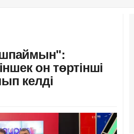
ашпаймын":
ншек он төртінші
лып келді