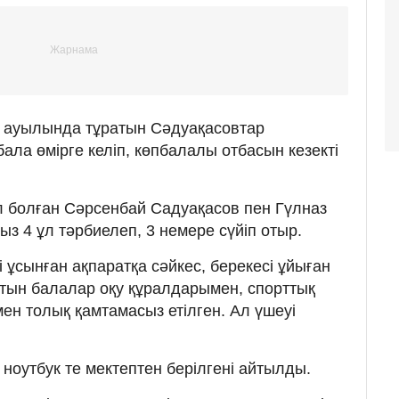
 ауылында тұратын Сәдуақасовтар
ала өмірге келіп, көпбалалы отбасын кезекті
 болған Сәрсенбай Садуақасов пен Гүлназ
ыз 4 ұл тәрбиелеп, 3 немере сүйіп отыр.
і ұсынған ақпаратқа сәйкес, берекесі ұйыған
тын балалар оқу құралдарымен, спорттық
ен толық қамтамасыз етілген. Ал үшеуі
ноутбук те мектептен берілгені айтылды.