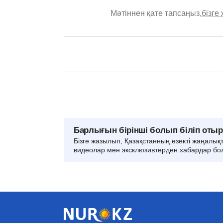
Мәтіннен қате тапсаңыз,
бізге
Барлығын бірінші болып біліп оты
Бізге жазылып, Қазақстанның өзекті жаңалық
видеолар мен эксклюзивтерден хабардар бо