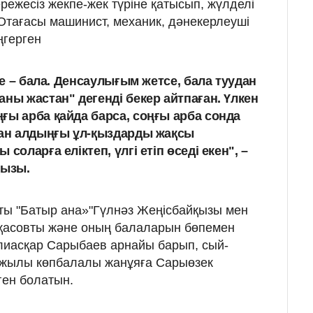
режесіз жекпе-жек түріне қатысып, жүлделі
Отағасы машинист, механик, дәнекерлеуші
ңгерген
 де – бала. Денсаулығым жетсе, бала туудан
ны жастан" дегенді бекер айтпаған. Үлкен
ғы арба қайда барса, соңғы арба сонда
тан алдыңғы ұл-қыздарды жақсы
соларға еліктеп, үлгі етіп өседі екен", –
қызы.
ақты "Батыр ана»"Гүлнәз Жеңісбайқызы мен
қасовты және оның балаларын бөпемен
Ғалиасқар Сарыбаев арнайы барып, сый-
 жылы көпбалалы жанұяға Сарыөзек
ген болатын.