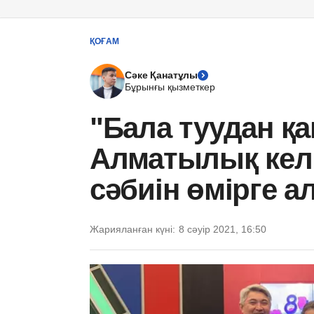
ҚОҒАМ
Сәке Қанатұлы
Бұрынғы қызметкер
"Бала туудан қ
Алматылық келі
сәбиін өмірге а
Жарияланған күні:
8 сәуір 2021, 16:50