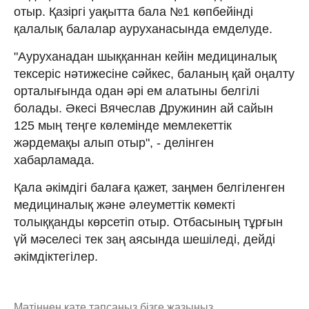
отыр. Қазіргі уақытта бала №1 көпбейінді
қалалық балалар ауруханасында емделуде.
"Ауруханадан шыққаннан кейін медициналық
тексеріс нәтижесіне сәйкес, баланың қай оңалту
орталығында одан әрі ем алатыны белгілі
болады. Әкесі Вячеслав Дружинин ай сайын
125 мың теңге көлемінде мемлекеттік
жәрдемақы алып отыр", - делінген
хабарламада.
Қала әкімдігі балаға қажет, заңмен белгіленген
медициналық және әлеуметтік көмекті
толыққанды көрсетіп отыр. Отбасының тұрғын
үй мәселесі тек заң аясында шешіледі, дейді
әкімдіктегілер.
Мәтіннен қате тапсаңыз,
бізге жазыңыз