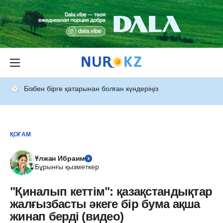
Бізбен бірге қатарынан болған күндеріңіз
ҚОҒАМ
Ұлжан Ибраим
Бұрынғы қызметкер
"Қиналып кеттім": қазақстандықтар
жалғызбасты әкеге бір бума ақша
жинап берді (видео)