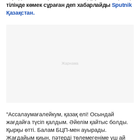
тілінде көмек сұраған деп хабарлайды
Sputnik
Қазақстан.
"Ассалаумағалейкум, қазақ елі! Осындай
жағдайға түсіп қалдым. Әйелім қайтыс болды.
Қырқы өтті. Балам БЦП-мен ауырады.
Жағдайым қиын, пәтерді төлемегеніме үш ай