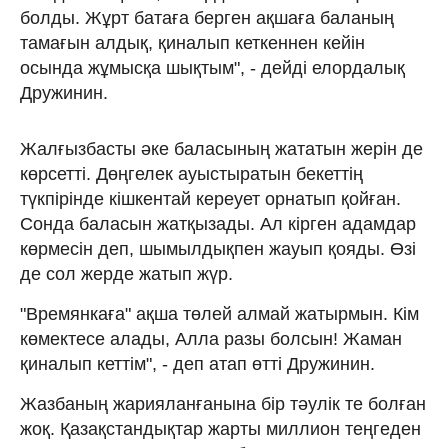
болды. Жұрт батаға берген ақшаға баланың
тамағын алдық, қиналып кеткеннен кейін
осында жұмысқа шықтым", - дейді елордалық
Дружинин.
Жалғызбасты әке баласының жататын жерін де
көрсетті. Дөңгелек ауыстыратын бекеттің
түкпірінде кішкентай кереует орнатып қойған.
Сонда баласын жатқызады. Ал кірген адамдар
көрмесін деп, шымылдықпен жауып қояды. Өзі
де сол жерде жатып жүр.
"Времянкаға" ақша төлей алмай жатырмын. Кім
көмектесе алады, Алла разы болсын! Жаман
қиналып кеттім", - деп атап өтті Дружинин.
Жазбаның жарияланғанына бір тәулік те болған
жоқ. Қазақстандықтар жарты миллион теңгеден