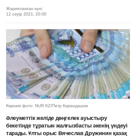
Жарияланған күні:
12 сәуір 2021, 20:00
Көрнекі фото: NUR.KZ/Петр Карандашов
Әлеуметтік желіде дөңгелек ауыстыру
бекетінде тұратын жалғызбасты әкенің үндеуі
тарады. Ұлты орыс Вячеслав Дружинин қазақ