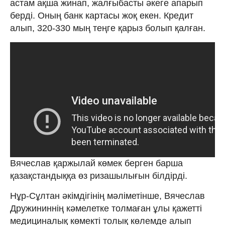
астам ақша жинап, жалғыбасты әкеге апарып
берді. Оның банк картасы жоқ екен. Кредит
алып, 320-330 мың теңге қарыз болып қалған.
Вячеслав қаржылай көмек берген барша
қазақстандыққа өз ризашылығын білдірді.
Нұр-Сұлтан әкімдігінің мәліметінше, Вячеслав
Дружининнің кәмелетке толмаған ұлы қажетті
медициналық көмекті толық көлемде алып