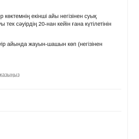
 көктемнің екінші айы негізінен суық
тек сәуірдің 20-нан кейін ғана күтілетінін
ір айында жауын-шашын көп (негізінен
 жазыңыз