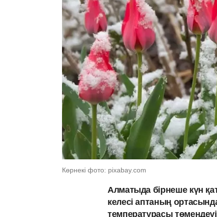
Көрнекі фото: pixabay.com
Алматыда бірнеше күн қ
келесі аптаның ортасында
температурасы төмендеуі