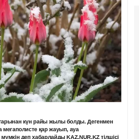
атарынан күн райы жылы болды. Дегенмен
 мегаполисте қар жауып, ауа
 мүмкін деп хабарлайды KAZ.NUR.KZ тілшісі