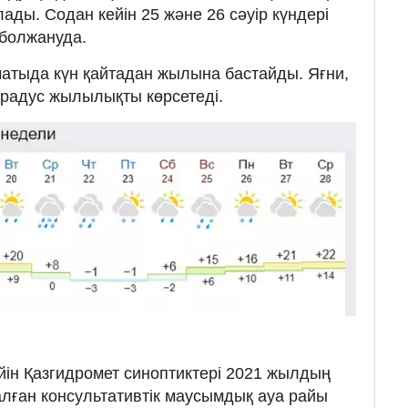
ды. Содан кейін 25 және 26 сәуір күндері
 болжануда.
матыда күн қайтадан жылына бастайды. Яғни,
градус жылылықты көрсетеді.
ейін Қазгидромет синоптиктері 2021 жылдың
алған консультативтік маусымдық ауа райы