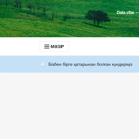
МӘЗІР
Бізбен бірге қатарынан болған күндеріңіз