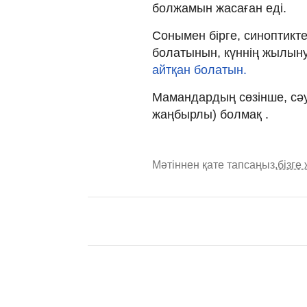
болжамын жасаған еді.
Сонымен бірге, синоптиктер
болатынын, күннің жылынуы 
айтқан болатын.
Мамандардың сөзінше, сәу
жаңбырлы) болмақ .
Мәтіннен қате тапсаңыз,
бізге