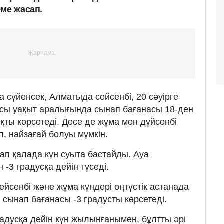
ме жасап.
 сүйенсек, Алматыда сейсенбі, 20 сәуірге
Осы уақыт аралығында сынап бағанасы 18-ден
қты көрсетеді. Десе де жұма мен дүйсенбі
 найзағай болуы мүмкін.
тап қалада күн суыта бастайды. Ауа
 -3 градусқа дейін түседі.
ейсенбі және жұма күндері оңтүстік астанада
сынап бағанасы -3 градусты көрсетеді.
градусқа дейін күн жылынғанымен, бұлтты әрі