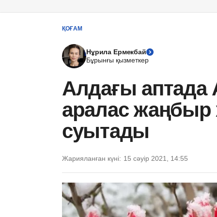
ҚОҒАМ
Нұрила Ермекбай
Бұрынғы қызметкер
Алдағы аптада 
аралас жаңбыр 
суытады
Жарияланған күні:
15 сәуір 2021, 14:55