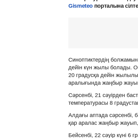
Gismeteo
порталына сілте
Синоптиктердің болжамына
дейін күн жылы болады. 
20 градусқа дейін жылылы
аралығында жаңбыр жауып,
Сәрсенбі, 21 сәуірден бас
температурасы 8 градустан
Алдағы аптада сәрсенбі, б
қар аралас жаңбыр жауып, 
Бейсенбі, 22 сәуір күні 6 