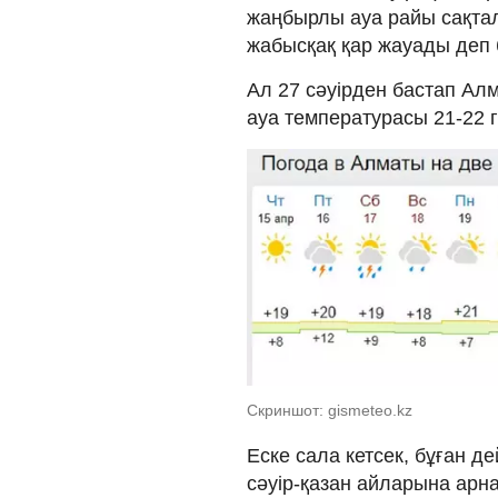
жаңбырлы ауа райы сақтала
жабысқақ қар жауады деп
Ал 27 сәуірден бастап Ал
ауа температурасы 21-22 
Скриншот: gismeteo.kz
Еске сала кетсек, бұған д
сәуір-қазан айларына арн