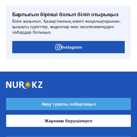
Барлығын бірінші болып біліп отырыңыз
Бізге жазылып, Қазақстанның өзекті жаңалықтарынан,
қызықты суреттер, видеолар мен эксклюзивтерден
хабардар болыңыз.
Instagram
Ақау туралы хабарлаңыз
Жарнама берушілерге