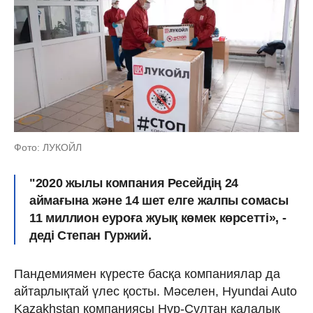
Фото: ЛУКОЙЛ
"2020 жылы компания Ресейдің 24
аймағына және 14 шет елге жалпы сомасы
11 миллион еуроға жуық көмек көрсетті», -
деді Степан Гуржий.
Пандемиямен күресте басқа компаниялар да
айтарлықтай үлес қосты. Мәселен, Hyundai Auto
Kazakhstan компаниясы Нұр-Сұлтан қалалық