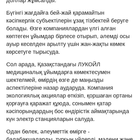
доллар жұмсалды.
Бүгінгі жағдайға бей-жай қарамайтын
кәсіпкерлік субъектілерін ұзақ тізбектей беруге
болады. Өзге компаниялардан үлгі алған
көптеген ұйымдар бірлесе отырып, әлемді осы
ауыр кеселден арылту үшін жан-жақты көмек
көрсетуге тырысуда.
Сол арада, Қазақстандағы ЛУКОЙЛ
медициналық ұйымдарға көмектесумен
шектелмей, өмірдің өзге де маңызды
аспектілеріне назар аударуда. Компания
экологиялық акциялар өткізіп, қоршаған ортаны
қорғауға қаражат құюда, сонымен қатар
кәсіпорындардың бос өндірістік аймақтарында
күн электр станцияларын салуда.
Одан бөлек, әлеуметтік өмірге -
балабақшаларды, тұрғын үйлерді, мәдени және