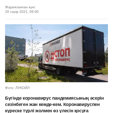
Жарияланған күні:
20 сәуір 2021, 09:00
Фото: ЛУКОЙЛ
Бүгінде коронавирус пандемиясының әсерін
сезінбеген жан кемде-кем. Коронавируспен
күреске түрлі жолмен өз үлесін қосуға