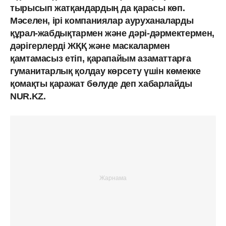
тырысып жатқандардың да қарасы көп.
Мәселен, ірі компаниялар ауруханаларды
құрал-жабдықтармен және дәрі-дәрмектермен,
дәрігерлерді ЖҚҚ және маскалармен
қамтамасыз етіп, қарапайым азаматтарға
гуманитарлық қолдау көрсету үшін көмекке
қомақты қаражат бөлуде деп хабарлайды
NUR.KZ.