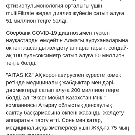
фтизиопульмонология орталығы үшін
multiFiltrate жедел диализ жүйесін сатып алуға
51 миллион теңге бөлді.
Сбербанк COVID-19 диагнозымен түскен
науқастарды емдейтін Алматы ауруханаларына
өкпені жасанды желдету аппараттарын, сондай-
ақ 100 пульсоксиметр сатып алуға 50 миллион
теңге бөлді.
"AITAS KZ" АҚ коронавируспен күресте көмек
ретінде медициналық жабдықтар мен дәрі-
дәрмектерді сатып алуға 200 миллион теңге
бөлді, ал "ЭксонМобил Казахстан Инк."
компаниясы Атырау облыстық денсаулық
сақтау басқармасына өкпені жасанды желдету
аппаратын тарту етті. Сонымен қатар,
медициналық қызметкерлер үшін ЖҚҚ-ға 75 мың