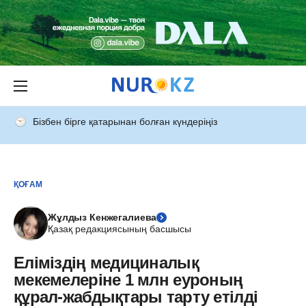
Бізбен бірге қатарынан болған күндеріңіз
ҚОҒАМ
Жұлдыз Кенжегалиева
Қазақ редакциясының басшысы
Еліміздің медициналық
мекемелеріне 1 млн еуроның
құрал-жабдықтары тарту етілді