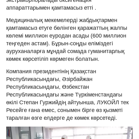
аппараттарымен қамтамасыз етті .
Медициналық мекемелерді жабдықтармен
қамтамасыз етуге бөлінген қаражаттың жалпы
көлемі миллион еуродан асады (600 миллион
теңгеден астам). Бұрын-соңды еліміздегі
ауруханаларға мұндай сомада гуманитарлық
көмек көрсетіліп көрмеген болатын.
Компания президентінің Қазақстан
Республикасындағы, Әзірбайжан
Республикасындағы, Өзбекстан
Республикасындағы және Түркіменстандағы
өкілі Степан Гуржийдің айтуынша, ЛУКОЙЛ тек
Ресейге ғана емес, сонымен бірге өз қызметі
таралған өзге елдерге де көмек көрсетеді.