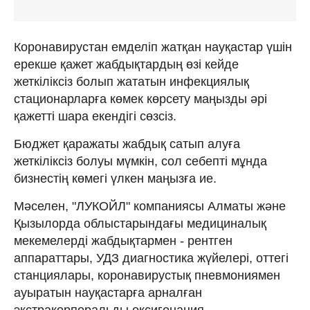
Коронавирустан емделіп жатқан науқастар үшін
ерекше қажет жабдықтардың өзі кейде
жеткіліксіз болып жататын инфекциялық
стационарларға көмек көрсету маңызды әрі
қажетті шара екендігі сөзсіз.
Бюджет қаражаты жабдық сатып алуға
жеткіліксіз болуы мүмкін, сол себепті мұнда
бизнестің көмегі үлкен маңызға ие.
Мәселен, "ЛУКОЙЛ" компаниясы Алматы және
Қызылорда облыстарындағы медициналық
мекемелерді жабдықтармен - рентген
аппараттары, УДЗ диагностика жүйелері, оттегі
станциялары, коронавирустық пневмониямен
ауыратын науқастарға арналған
экстракорпоральды оксигенация