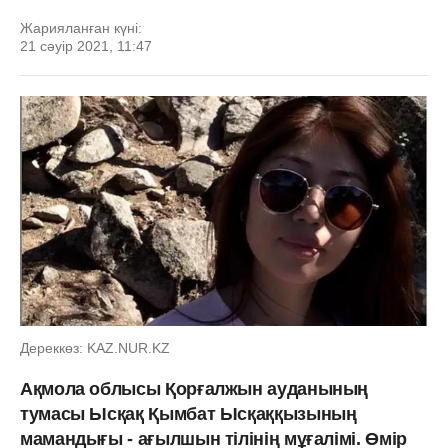
Жарияланған күні:
21 сәуір 2021, 11:47
Дереккөз: KAZ.NUR.KZ
Ақмола облысы Қорғалжын ауданының
тумасы Ысқақ Қымбат Ысқаққызының
мамандығы - ағылшын тілінің мұғалімі. Өмір