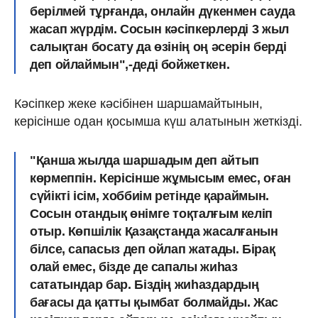
берілмей тұрғанда, онлайн дүкенмен сауда
жасап жүрдім. Сосын кәсіпкерлерді 3 жыл
салықтан босату да өзінің оң әсерін берді
деп ойлаймын",-деді бойжеткен.
Кәсіпкер жеке кәсібінен шаршамайтынын,
керісінше одан қосымша күш алатынын жеткізді.
"Қанша жылда шаршадым деп айтып
көрмеппін. Керісінше жұмысым емес, оған
сүйікті ісім, хоббиім ретінде қараймын.
Сосын отандық өнімге тоқталғым келіп
отыр. Көпшілік Қазақстанда жасалғанын
білсе, сапасыз деп ойлап жатады. Бірақ
олай емес, бізде де сапалы жиһаз
сататындар бар. Біздің жиһаздардың
бағасы да қатты қымбат болмайды. Жас