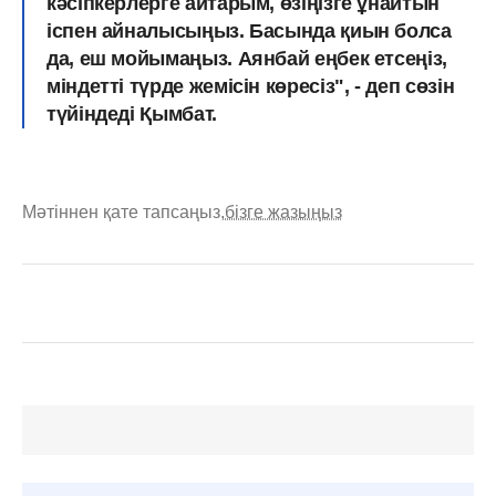
кәсіпкерлерге айтарым, өзіңізге ұнайтын
іспен айналысыңыз. Басында қиын болса
да, еш мойымаңыз. Аянбай еңбек етсеңіз,
міндетті түрде жемісін көресіз", - деп сөзін
түйіндеді Қымбат.
Мәтіннен қате тапсаңыз,
бізге жазыңыз