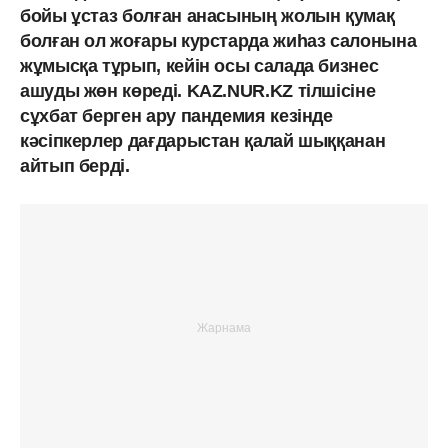
бойы ұстаз болған анасының жолын қумақ
болған ол жоғары курстарда жиһаз салонына
жұмысқа тұрып, кейін осы салада бизнес
ашуды жөн көреді. KAZ.NUR.KZ тілшісіне
сұхбат берген ару пандемия кезінде
кәсіпкерлер дағдарыстан қалай шыққанан
айтып берді.