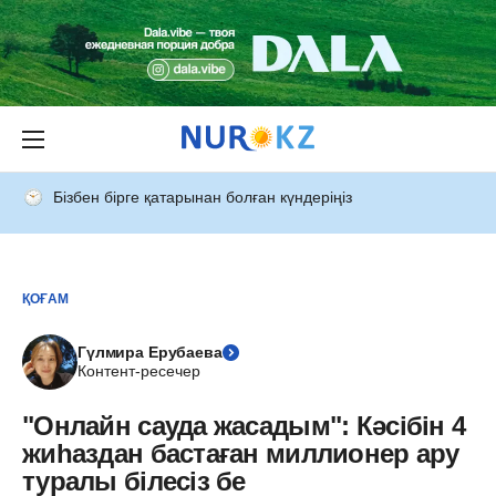
Бізбен бірге қатарынан болған күндеріңіз
ҚОҒАМ
Гүлмира Ерубаева
Контент-ресечер
"Онлайн сауда жасадым": Кәсібін 4
жиһаздан бастаған миллионер ару
туралы білесіз бе