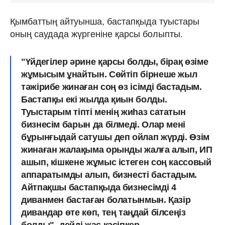
Қымбаттың айтуынша, бастапқыда туыстары
оның саудада жүргеніне қарсы болыпты.
"Үйдегілер әрине қарсы болды, бірақ өзіме
жұмысым ұнайтын. Сөйтіп бірнеше жыл
тәжірибе жинаған соң өз ісімді бастадым.
Бастапқы екі жылда қиын болды.
Туыстарым тіпті менің жиһаз сататын
бизнесім барын да білмеді. Олар мені
бұрынғыдай сатушы деп ойлап жүрді. Өзім
жинаған жалақыма орынды жалға алып, ИП
ашып, кішкене жұмыс істеген соң кассовый
аппаратымды алып, бизнесті бастадым.
Айтпақшы бастапқыда бизнесімді 4
диванмен бастаған болатынмын. Қазір
дивандар өте көп, тең таңдай білсеңіз
болды",-дейді жас кәсіпкер.