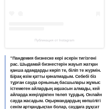
Публикация от Instagram
"Пандемия бизнеске кері әсерін тигізгені
рас. Шыдамай бизнестерін жауып жатқан
қанша адамдарды көріп те, біліп те жүрмін.
Бірақ өзім қатты қиналмадым. Себебі біз
тұрған сауда орнының басшылары жұмыс
істемеген айлардың ақшасын алмады, кей
айларда жеңілдікпен төлеп тұрдық. Онлайн
сауда жасадым. Оқырмандардың көпшілігі
сенім артқандықтан болар, саудаға рұқсат