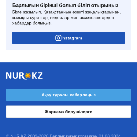
Барлығын бірінші болып біліп отырыңыз
Бізге жазылып, Қазақстанның өзекті жаңалықтарынан,
қызықты суреттер, видеолар мен эксклюзивтерден
хабардар болыңыз.
Instagram
Ақау туралы хабарлаңыз
Жарнама берушілерге
® NUR.KZ 2009-2026 Барлық құқық қорғалған 01.08.2024