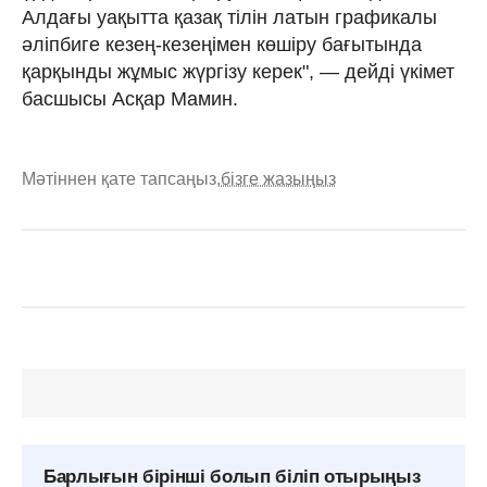
Алдағы уақытта қазақ тілін латын графикалы
әліпбиге кезең-кезеңімен көшіру бағытында
қарқынды жұмыс жүргізу керек", — дейді үкімет
басшысы Асқар Мамин.
Мәтіннен қате тапсаңыз,
бізге жазыңыз
Барлығын бірінші болып біліп отырыңыз