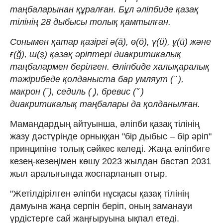
таңбаларынан құралған. Бұл әліпбиде қазақ
тілінің 28 дыбысы толық қамтылған.
Сонымен қатар қазіргі ә(ä), ө(ö), ү(ü), ұ(ū) және
ғ(ğ), ш(ş) қазақ әріптері диакритикалық
таңбалармен берілген. Әліпбиде халықаралық
тәжірибеде қолданыста бар умляут ( ̈ ),
макрон (ˉ), седиль ( ̧), бревис ( ̌ )
диакритикалық таңбалары да қолданылған.
Мамандардың айтуынша, әліпби қазақ тілінің
жазу дәстүрінде орныққан "бір дыбыс – бір әріп"
принципіне толық сәйкес келеді. Жаңа әліпбиге
кезең-кезеңімен көшу 2023 жылдан бастап 2031
жыл аралығында жоспарланып отыр.
"Жетілдірілген әліпби нұсқасы қазақ тілінің
дамуына жаңа серпін беріп, оның заманауи
үрдістерге сай жаңғыруына ықпал етеді.