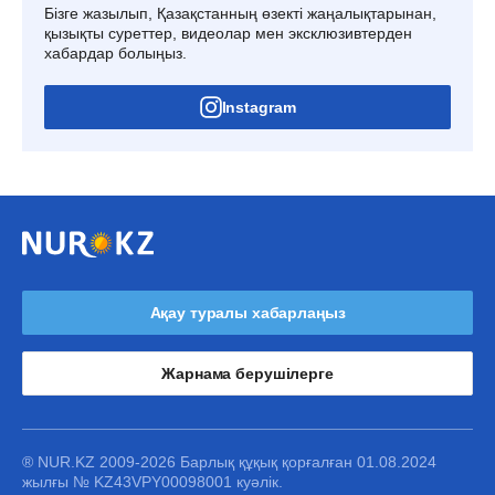
Бізге жазылып, Қазақстанның өзекті жаңалықтарынан,
қызықты суреттер, видеолар мен эксклюзивтерден
хабардар болыңыз.
Instagram
Ақау туралы хабарлаңыз
Жарнама берушілерге
® NUR.KZ 2009-2026 Барлық құқық қорғалған 01.08.2024
жылғы № KZ43VPY00098001 куәлік.