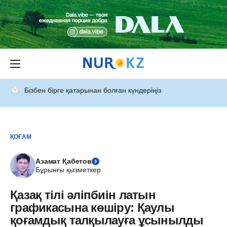
Бізбен бірге қатарынан болған күндеріңіз
ҚОҒАМ
Азамат Қабетов
Бұрынғы қызметкер
Қазақ тілі әліпбиін латын
графикасына көшіру: Қаулы
қоғамдық талқылауға ұсынылды