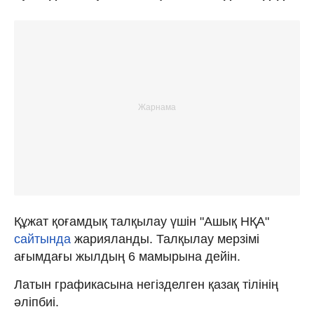
Құжат қоғамдық талқылау үшін "Ашық НҚА"
сайтында
жарияланды. Талқылау мерзімі
ағымдағы жылдың 6 мамырына дейін.
Латын графикасына негізделген қазақ тілінің
әліпбиі.