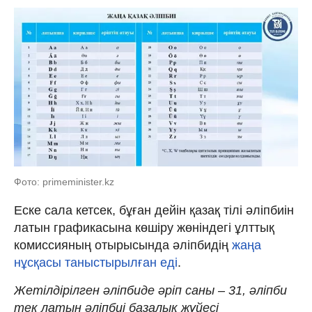
Фото: primeminister.kz
Еске сала кетсек, бұған дейін қазақ тілі әліпбиін
латын графикасына көшіру жөніндегі ұлттық
комиссияның отырысында әліпбидің
жаңа
нұсқасы таныстырылған еді
.
Жетілдірілген әліпбиде әріп саны – 31, әліпби
тек латын әліпбиі базалық жүйесі