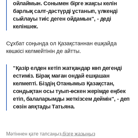
ойлаймын. Сонымен бірге жақсы келін
барлық салт-дәстүрді ұстанып, үлкенді
сыйлауы тиіс деген ойдамын", - деді
келіншек.
Сұхбат соңында ол Қазақстаннан ешқайда
көшкісі келмейтінін де айтты.
"Қазір елден кетіп жатқандар көп дегенді
естиміз. Бірақ маған ондай ешқашан
келмепті. Біздің Отанымыз Қазақстан,
сондықтан осы туып-өскен жерімде еңбек
етіп, балаларымды жеткізсем деймін", - деп
сөзін аяқтады Татьяна.
Мәтіннен қате тапсаңыз,
бізге жазыңыз