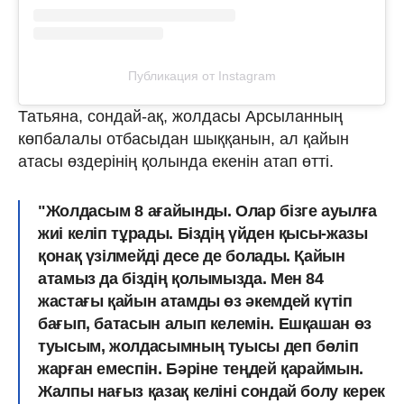
Публикация от Instagram
Татьяна, сондай-ақ, жолдасы Арсыланның
көпбалалы отбасыдан шыққанын, ал қайын
атасы өздерінің қолында екенін атап өтті.
"Жолдасым 8 ағайынды. Олар бізге ауылға
жиі келіп тұрады. Біздің үйден қысы-жазы
қонақ үзілмейді десе де болады. Қайын
атамыз да біздің қолымызда. Мен 84
жастағы қайын атамды өз әкемдей күтіп
бағып, батасын алып келемін. Ешқашан өз
туысым, жолдасымның туысы деп бөліп
жарған емеспін. Бәріне теңдей қараймын.
Жалпы нағыз қазақ келіні сондай болу керек