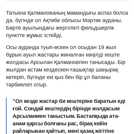
Татьяна Қалманованың мамандығы аспаз болса
да, бүгінде ол Ақтөбе облысы Мәртөк ауданы,
Бөрте ауылындағы жергілікті фельдшерлік
пунктте жұмыс істейді.
Осы ауданда туып-өскен ол осыдан 19 жыл
бұрын ауыл жастары жиналған көңілді кеште
жолдасы Арсылан Қалмановпен танысады. Бір
жылдан астам кездескен ғашықтар шаңырақ
көтеріп, бүгінде екі қыз бен бір ұл баланы
тәрбиелеп отыр.
"Ол кезде жастар би кештеріне баратын еді
ғой. Сондай кештердің бірінде жолдасым
Арсыланмен таныстым. Бастапқыда ата-
анам қарсы болғаны рас, бірақ кейін
райларынан қайтып, мені қазақ жігітіне