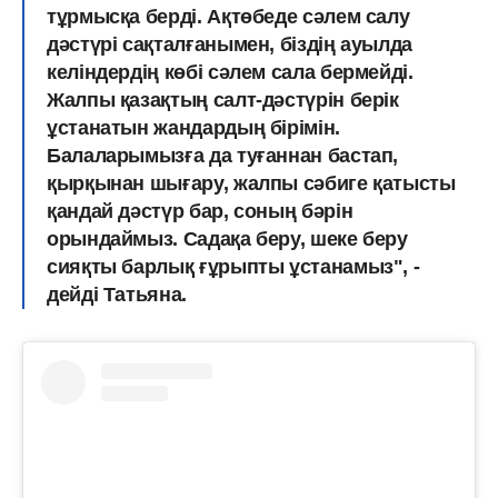
тұрмысқа берді. Ақтөбеде сәлем салу
дәстүрі сақталғанымен, біздің ауылда
келіндердің көбі сәлем сала бермейді.
Жалпы қазақтың салт-дәстүрін берік
ұстанатын жандардың бірімін.
Балаларымызға да туғаннан бастап,
қырқынан шығару, жалпы сәбиге қатысты
қандай дәстүр бар, соның бәрін
орындаймыз. Садақа беру, шеке беру
сияқты барлық ғұрыпты ұстанамыз", -
дейді Татьяна.