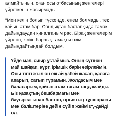
алмайтынын, оған осы отбасының жеңгелері
үйреткенін жасырмады.
"Мен келін болып түскенде, енем болмады, тек
қайын атам бар. Сондықтан бастапқыда тамақ
дайындаудан қиналғаным рас. Бірақ жеңгелерім
үйретіп, кейін барлық тамақты өзім
дайындайтындай болдым.
Үйде мал, сиыр ұстаймыз. Оның сүтінен
май шайқап, құрт, ірімшік бәрін әзірлеймін.
Оны тіпті жыл он екі ай үзбей жасап, қалаға
апарып, сатып тұрамын. Жолдасым мен
балаларым, қайын атам тағам таңдамайды.
Біз қазақтың бешбармағы мен
бауырсағынан бастап, орыстың тұшпарасы
мен бәліштеріне дейін сүйіп жейміз",-дейді
ол.