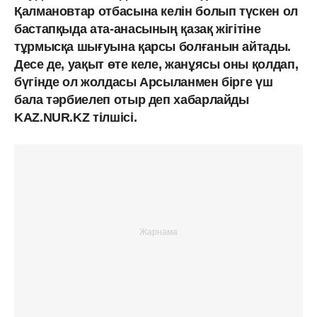
Қалмановтар отбасына келін болып түскен ол
бастапқыда ата-анасының қазақ жігітіне
тұрмысқа шығуына қарсы болғанын айтады.
Десе де, уақыт өте келе, жанұясы оны қолдап,
бүгінде ол жолдасы Арсыланмен бірге үш
бала тәрбиелеп отыр деп хабарлайды
KAZ.NUR.KZ тілшісі.