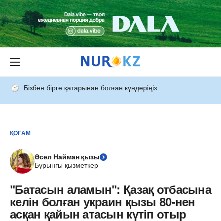
Бізбен бірге қатарынан болған күндеріңіз
ҚОҒАМ
Әсел Найман қызы
Бұрынғы қызметкер
"Батасын аламын": Қазақ отбасына
келін болған украин қызы 80-нен
асқан қайын атасын күтіп отыр