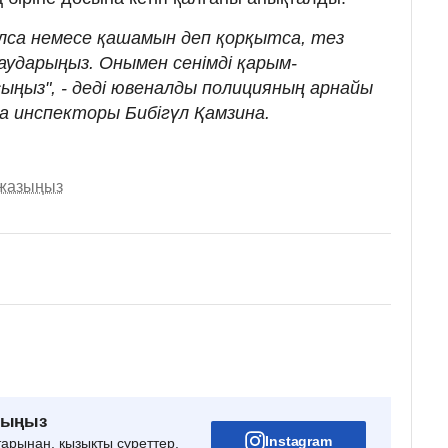
алса немесе қашамын деп қорқытса, тез
 аударыңыз. Онымен сенімді қарым-
ңыз", - деді ювеналды полицияның арнайы
а инспекторы Бибігүл Қамзина.
 жазыңыз
рыңыз
Instagram
тарынан, қызықты суреттер,