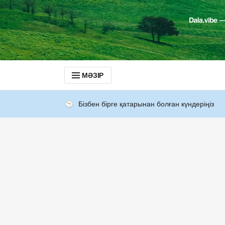
МӘЗІР
Бізбен бірге қатарынан болған күндеріңіз