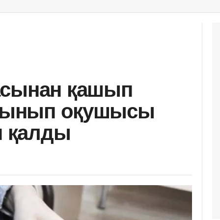
асынан қашып
 сынып оқушысы
п қалды