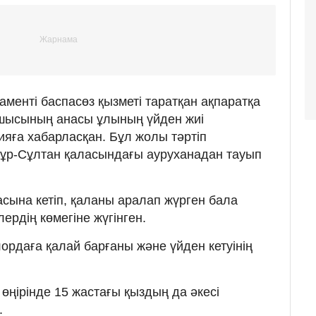
менті баспасөз қызметі таратқан ақпаратқа
ушысының анасы ұлының үйден жиі
ияға хабарласқан. Бұл жолы тәртіп
Нұр-Сұлтан қаласындағы ауруханадан тауып
насына кетіп, қаланы аралап жүрген бала
ердің көмегіне жүгінген.
лордаға қалай барғаны және үйден кетуінің
өңірінде 15 жастағы қыздың да әкесі
.