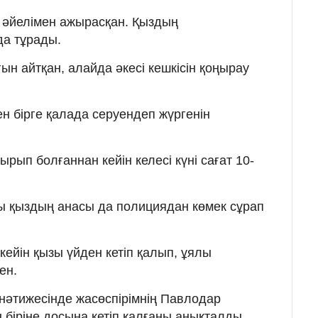
 әйелімен ажырасқан. Қыздың
а тұрады.
н айтқан, алайда әкесі кешкісін қоңырау
 бірге қалада серуендеп жүргенін
ырып болғаннан кейін келесі күні сағат 10-
ы қыздың анасы да полициядан көмек сұрап
ейін қызы үйден кетіп қалып, ұялы
ен.
 нәтижесінде жасөспірімнің Павлодар
іріне досына кетіп қалғаны анықталды.