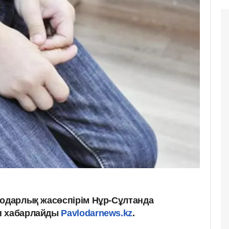
лодарлық жасөспірім Нұр-Сұлтанда
п хабарлайды
Pavlodarnews.kz
.