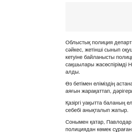
Облыстық полиция департа
сәйкес, жетінші сынып оқ
кетуіне байланысты полиц
сақшылары жасөспірімді 
алды.
Өз бетімен еліміздің аста
аяғын жарақаттап, дәрігерл
Қазіргі уақытта баланың е
себебі анықталып жатыр.
Сонымен қатар, Павлодар 
полициядан көмек сұраған