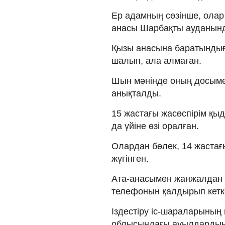
Ер адамның сөзінше, олар
анасы Шарбақты ауданынд
Қызы анасына баратындығы
шалып, ала алмаған.
Шын мәнінде оның досымен
анықталды.
15 жастағы жасөспірім қыд
да үйіне өзі оралған.
Олардан бөлек, 14 жастағ
жүгінген.
Ата-анасымен жанжалдан к
телефонын қалдырып кетк
Іздестіру іс-шараларының
облысындағы ауылдардың б