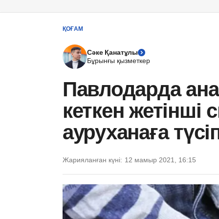
ҚОҒАМ
Сәке Қанатұлы
Бұрынғы қызметкер
Павлодарда ан
кеткен жетінші
ауруханаға түсі
Жарияланған күні:
12 мамыр 2021, 16:15