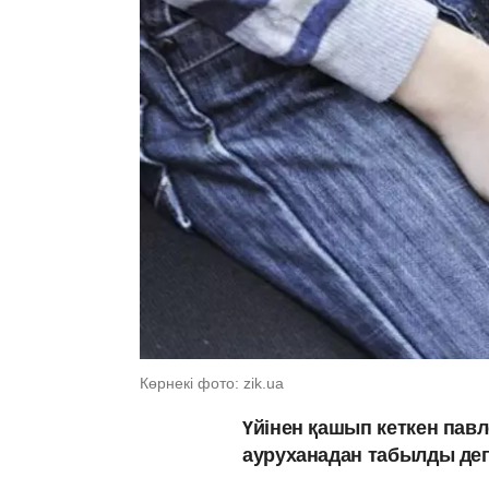
Көрнекі фото: zik.ua
Үйінен қашып кеткен пав
ауруханадан табылды де