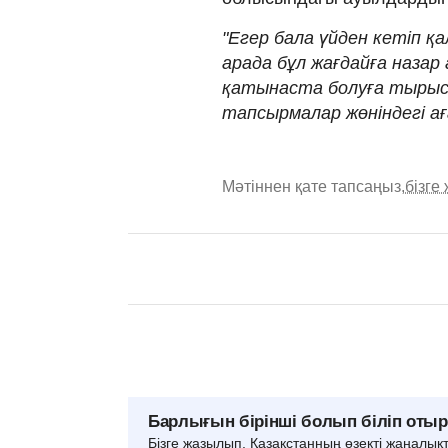
"Егер бала үйден кетіп қ
арада бұл жағдайға назар
қатынаста болуға тырысы
тапсырмалар жөніндегі ағ
Мәтіннен қате тапсаңыз,
бізге
Барлығын бірінші болып біліп оты
Бізге жазылып, Қазақстанның өзекті жаңалық