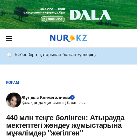
Бізбен бірге қатарынан болған күндеріңіз
ҚОҒАМ
Жұлдыз Кенжегалиева
Қазақ редакциясының басшысы
440 млн теңге бөлінген: Атырауда
мектептегі жөндеу жұмыстарына
мұғалімдер "жегілген"