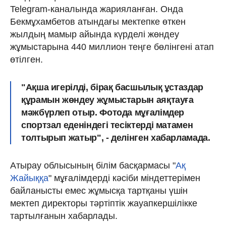
Telegram-каналында жарияланған. Онда
Бекмұхамбетов атындағы мектепке өткен
жылдың мамыр айында күрделі жөндеу
жұмыстарына 440 миллион теңге бөлінгені атап
өтілген.
"Ақша игерілді, бірақ басшылық ұстаздар
құрамын жөндеу жұмыстарын аяқтауға
мәжбүрлеп отыр. Фотода мұғалімдер
спортзал еденіндегі тесіктерді матамен
толтырып жатыр", - делінген хабарламада.
Атырау облысының білім басқармасы "
Ақ
Жайыққа
" мұғалімдерді кәсіби міндеттерімен
байланысты емес жұмысқа тартқаны үшін
мектеп директоры тәртіптік жауапкершілікке
тартылғанын хабарлады.