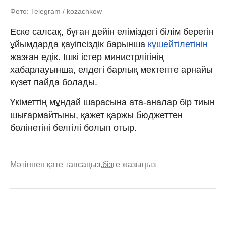
Фото: Telegram / kozachkow
Еске салсақ, бұған дейін еліміздегі білім беретін
ұйымдарда қауіпсіздік барынша
күшейтілетінін
жазған едік. Ішкі істер министрлігінің
хабарлауынша, елдегі барлық мектепте арнайы
күзет пайда болады.
Үкіметтің мұндай шарасына ата-аналар бір тиын
шығармайтыны,
қажет қаржы бюджеттен
бөлінетіні белгілі болып отыр.
Мәтіннен қате тапсаңыз,
бізге жазыңыз