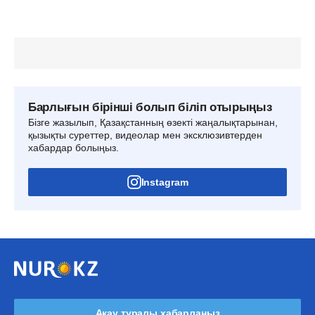
Барлығын бірінші болып біліп отырыңыз
Бізге жазылып, Қазақстанның өзекті жаңалықтарынан,
қызықты суреттер, видеолар мен эксклюзивтерден
хабардар болыңыз.
Instagram
Ақау туралы хабарлаңыз