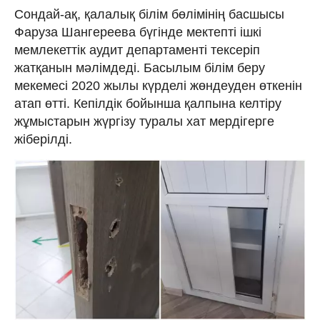
Сондай-ақ, қалалық білім бөлімінің басшысы
Фаруза Шангереева бүгінде мектепті ішкі
мемлекеттік аудит департаменті тексеріп
жатқанын мәлімдеді. Басылым білім беру
мекемесі 2020 жылы күрделі жөндеуден өткенін
атап өтті. Кепілдік бойынша қалпына келтіру
жұмыстарын жүргізу туралы хат мердігерге
жіберілді.