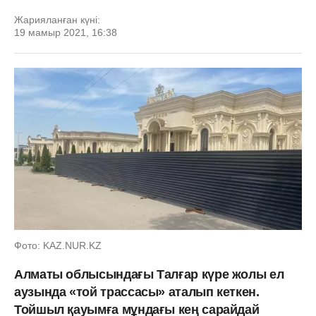
Жарияланған күні:
19 мамыр 2021, 16:38
Фото: KAZ.NUR.KZ
Алматы облысындағы Талғар күре жолы ел
аузында «той трассасы» аталып кеткен.
Тойшыл қауымға мұндағы кең сарайдай