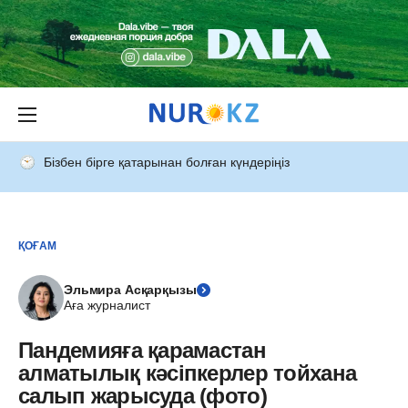
Бізбен бірге қатарынан болған күндеріңіз
ҚОҒАМ
Эльмира Асқарқызы
Аға журналист
Пандемияға қарамастан
алматылық кәсіпкерлер тойхана
салып жарысуда (фото)