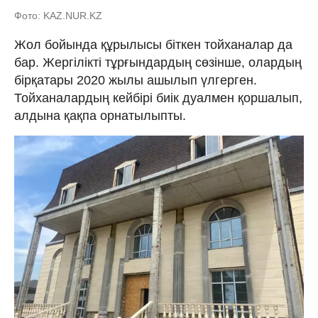
Фото: KAZ.NUR.KZ
Жол бойында құрылысы біткен тойханалар да
бар. Жергілікті тұрғындардың сөзінше, олардың
бірқатары 2020 жылы ашылып үлгерген.
Тойханалардың кейбірі биік дуалмен қоршалып,
алдына қақпа орнатылыпты.