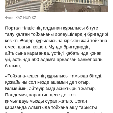
Фото: KAZ.NUR.KZ
Портал тілшісінің алдынан құрылысы бітуге
таяу қалған тойхананы әрлеушілердің бригадирі
кезікті. Өздері құрылысына кіріскен жай тойхана
емес, шағын кешен. Мұнда бригадирдің
айтысына қарағанда, үстіңгі қабатында қонақ
үй, астында 500 адамға арналған банкет залы
болмақ.
«Тойхана-кешеннің құрылысы тамызда бітеді.
Қожайыны сол кезде ашамын деп отыр.
Білмеймін, әйтеуір бізді асықтырып жатыр.
Пандемия, карантин десе де, тез
қимылдауымызды сұрап жатыр. Соған
қарағанда Алматыда тойхана ашу табысты