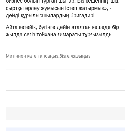
бизнес болып тұрған шығар. Біз кешеннің ішкі,
сыртқы әрлеу жұмысын істеп жатырмыз», -
дейді құрылысшылардың бригадирі.
Айта кетейік, бүгінге дейін аталған көшеде бір
жылда сегіз тойхана ғимараты тұрғызылды.
Мәтіннен қате тапсаңыз,
бізге жазыңыз