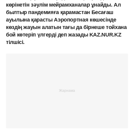
көрінетін зәулім мейрамханалар ұнайды. Ал
былтыр пандемияға қарамастан Бесағаш
ауылына қарасты Аэропортная көшесінде
көздің жауын алатын тағы да бірнеше тойхана
бой көтеріп үлгерді деп жазады KAZ.NUR.KZ
тілшісі.