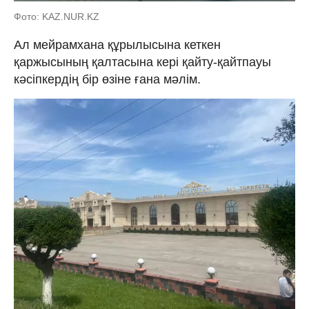
Фото: KAZ.NUR.KZ
Ал мейрамхана құрылысына кеткен
қаржысының қалтасына кері қайту-қайтпауы
кәсіпкердің бір өзіне ғана мәлім.