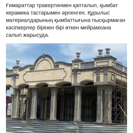
Ғимараттар травертинмен қапталып, қымбат
керамика тастарымен әрленген. Құрылыс
материалдарының қымбаттығына пысқырмаған
кәсіпкерлер бірінен бірі өткен мейрамхана
салып жарысуда.