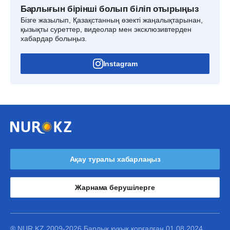
Барлығын бірінші болып біліп отырыңыз
Бізге жазылып, Қазақстанның өзекті жаңалықтарынан,
қызықты суреттер, видеолар мен эксклюзивтерден
хабардар болыңыз.
Instagram
Ақау туралы хабарлаңыз
Жарнама берушілерге
® NUR.KZ 2009-2026 Барлық құқық қорғалған 01.08.2024