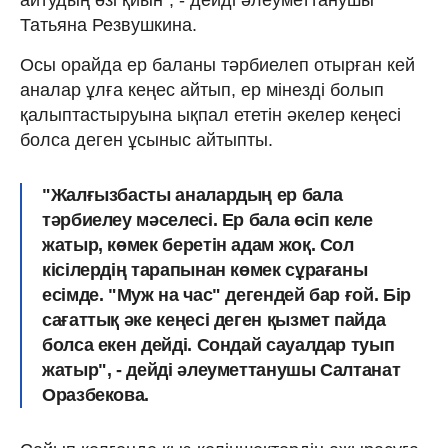
Татьяна Резвушкина.
Осы орайда ер баланы тәрбиелеп отырған кей
аналар ұлға кеңес айтып, ер мінезді болып
қалыптастыруына ықпал ететін әкелер кеңесі
болса деген ұсыныс айтыпты.
"Жалғызбасты аналардың ер бала
тәрбиелеу мәселесі. Ер бала өсіп келе
жатыр, көмек беретін адам жоқ. Сол
кісілердің тарапынан көмек сұрағаны
есімде. "Муж на час" дегендей бар ғой. Бір
сағаттық әке кеңесі деген қызмет пайда
болса екен дейді. Сондай сауалдар туып
жатыр", - дейді әлеуметтанушы Салтанат
Оразбекова.