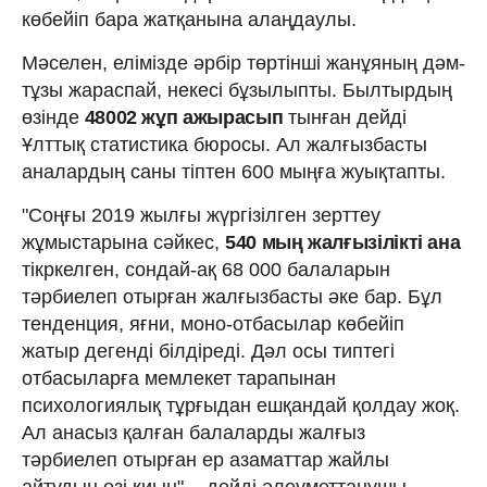
көбейіп бара жатқанына алаңдаулы.
Мәселен, елімізде әрбір төртінші жанұяның дәм-
тұзы жараспай, некесі бұзылыпты. Былтырдың
өзінде
48002 жұп ажырасып
тынған дейді
Ұлттық статистика бюросы. Ал жалғызбасты
аналардың саны тіптен 600 мыңға жуықтапты.
"Соңғы 2019 жылғы жүргізілген зерттеу
жұмыстарына сәйкес,
540 мың жалғызілікті ана
тікркелген, сондай-ақ 68 000 балаларын
тәрбиелеп отырған жалғызбасты әке бар. Бұл
тенденция, яғни, моно-отбасылар көбейіп
жатыр дегенді білдіреді. Дәл осы типтегі
отбасыларға мемлекет тарапынан
психологиялық тұрғыдан ешқандай қолдау жоқ.
Ал анасыз қалған балаларды жалғыз
тәрбиелеп отырған ер азаматтар жайлы
айтудың өзі қиын", - дейді әлеуметтанушы