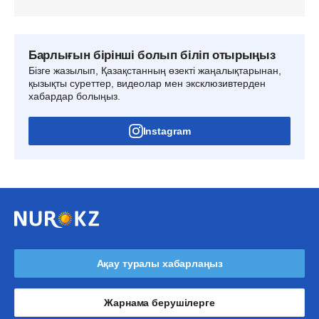
Барлығын бірінші болып біліп отырыңыз
Бізге жазылып, Қазақстанның өзекті жаңалықтарынан,
қызықты суреттер, видеолар мен эксклюзивтерден
хабардар болыңыз.
Instagram
Ақау туралы хабарлаңыз
Жарнама берушілерге