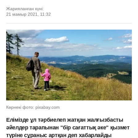
Жарияланған күні:
21 мамыр 2021, 11:32
Көрнекі фото: pixabay.com
Елімізде ұл тәрбиелеп жатқан жалғызбасты
әйелдер тарапынан "бір сағаттық әке" қызмет
түріне сұраныс артқан деп хабарлайды