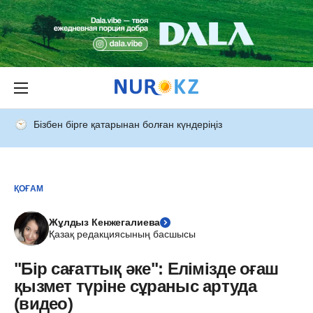
Бізбен бірге қатарынан болған күндеріңіз
ҚОҒАМ
Жұлдыз Кенжегалиева
Қазақ редакциясының басшысы
"Бір сағаттық әке": Елімізде оғаш
қызмет түріне сұраныс артуда
(видео)