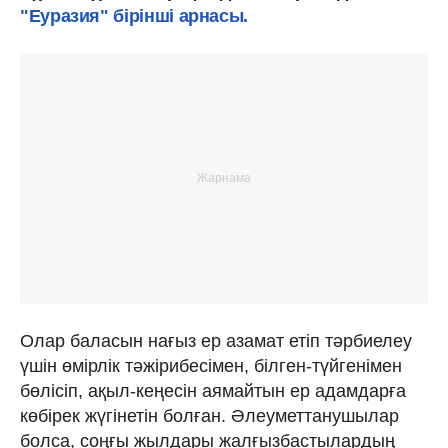
"Еуразия" бірінші арнасы.
Олар баласын нағыз ер азамат етіп тәрбиелеу
үшін өмірлік тәжірибесімен, білген-түйгенімен
бөлісіп, ақыл-кеңесін аямайтын ер адамдарға
көбірек жүгінетін болған. Әлеуметтанушылар
болса, соңғы жылдары жалғызбастылардың