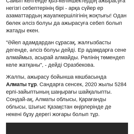
Сайып келгенде қыз-келіншектердің ажырасуға
негізгі себептерінің бірі - арқа сүйер ер
азаматтардың жауапкершілігінің жоқтығы! Одан
бөлек әлсіз болуы да ажырасуға себеп болып
жатады екен.
"Әйел адамдардан сұрасақ, жалғызбасты
дегенде, әлсіз болуы дейді. Ер адамдарға сене
алмаймыз, асырай алмайды. Рөлінің төмендеп
келе жатқаны", - дейді Оразбекова.
Жалпы, ажырасу бойынша көшбасында
Алматы тұр
. Сандарға сенсек, 2020 жылы 5284
ерлі-зайыптының шаңырағы шайқалыпты.
Сондай-ақ, Алматы облысы, Қарағанды
облысы, Шығыс Қазақстан өңірлерінде де
некені бұзу дерегі жоғары болып тұр.