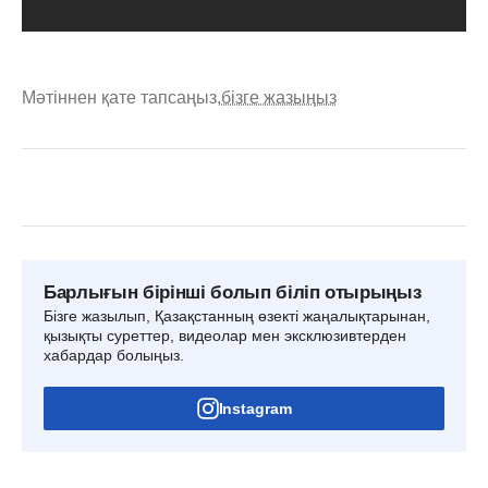
Мәтіннен қате тапсаңыз,
бізге жазыңыз
Барлығын бірінші болып біліп отырыңыз
Бізге жазылып, Қазақстанның өзекті жаңалықтарынан,
қызықты суреттер, видеолар мен эксклюзивтерден
хабардар болыңыз.
Instagram