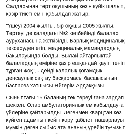
Салдарынан төрт оқушының көзін күйік шалып,
қазір тиісті емін қабылдап жатыр.
"Үшеуі 2004 жылғы, бір оқушы 2005 жылғы.
Төртеуі де қаладағы №2 көпбейінді балалар
ауруханасына жеткізілді. Барлық медициналық
тексеруден өтіп, медициналық мамандардың
бақылауында болды. Былай айтарлықтай
балалардың өміріне қазір ешқандай қауіп төніп
тұрған жоқ", - дейді қалалық қоғамдық
денсаулық сақтау басқармасы басшысының
баспасөз хатшысы Әйгерім Ардаққызы.
Сыныптағы 15 баланың тек төреуі ғана зардап
шеккен. Олар амбулаториялық ем қабылдауға
үйлеріне қайтарылды. Дегенмен кварцтан көзі
күйген адамның кейін көру қабілеті нашарлауы
мүмкін деген сыбыс ата-ананың үрейін туғызып