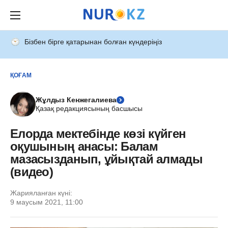
Бізбен бірге қатарынан болған күндеріңіз
ҚОҒАМ
Жұлдыз Кенжегалиева
Қазақ редакциясының басшысы
Елорда мектебінде көзі күйген
оқушының анасы: Балам
мазасызданып, ұйықтай алмады
(видео)
Жарияланған күні:
9 маусым 2021, 11:00