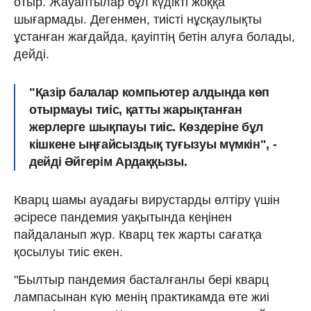
отыр. Жауаптылар бұл күдікті жоққа
шығармады. Дегенмен, тиісті нұсқаулықты
ұстанған жағдайда, қауіптің бетін алуға болады,
дейді.
"Қазір балалар компьютер алдында көп
отырмауы тиіс, қатты жарықтанған
жерлерге шықпауы тиіс. Көздеріне бұл
кішкене ыңғайсыздық туғызуы мүмкін", -
дейді Әйгерім Ардаққызы.
Кварц шамы ауадағы вирустарды өлтіру үшін
әсіресе пандемия уақытында кеңінен
пайдаланып жүр. Кварц тек жарты сағатқа
қосылуы тиіс екен.
"Былтыр пандемия басталғанлы бері кварц
лампасынан күю менің практикамда өте жиі