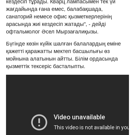
кездесіп тұрады. Кварц лампасымен тек үй
жағдайында ғана емес, балабақшада,
санаторий немесе офис қызметкерлерінің
арасында жиі кездесіп жатады", - дейді
офтальмолог Әсел Мырзағалиқызы.
Бүгінде көзін күйік шалған балалардың еміне
қажетті қаражатты мектеп басшылығы өз
мойнына алатынын айтты. Білім ордасында
қызметтік тексеріс басталыпты.