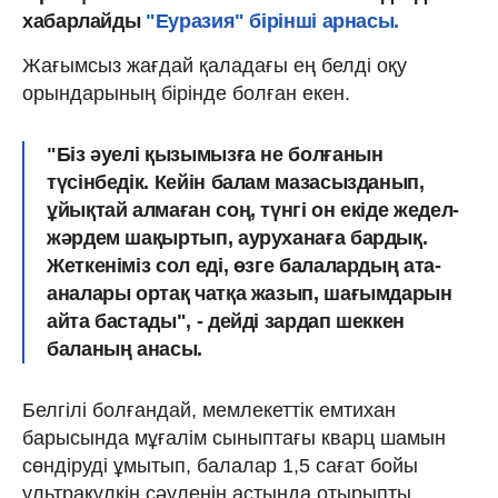
хабарлайды
"Еуразия" бірінші арнасы.
Жағымсыз жағдай қаладағы ең белді оқу
орындарының бірінде болған екен.
"Біз әуелі қызымызға не болғанын
түсінбедік. Кейін балам мазасызданып,
ұйықтай алмаған соң, түнгі он екіде жедел-
жәрдем шақыртып, ауруханаға бардық.
Жеткеніміз сол еді, өзге балалардың ата-
аналары ортақ чатқа жазып, шағымдарын
айта бастады", - дейді зардап шеккен
баланың анасы.
Белгілі болғандай, мемлекеттік емтихан
барысында мұғалім сыныптағы кварц шамын
сөндіруді ұмытып, балалар 1,5 сағат бойы
ультракүлкін сәуленің астында отырыпты.