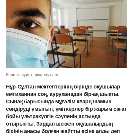
Көрнекі сурет: pixabay.com
Нұр-Сұлтан мектептерінің бірінде оқушылар
емтиханнан соң, ауруханадан бір-ақ шықты.
Сынақ барысында мұғалім кварц шамын
сөндіруді ұмытып, үміткерлер бір жарым сағат
бойы ультракүлгін сәуленің астында
отырыпты. Зардап шеккен оқушалырдың
бірінің анасы болған жайтты есіне алды деп