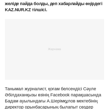
желіде пайда болды, деп хабарлайды өңірдегі
KAZ.NUR.KZ тілшісі.
Танымал журналист, қоғам белсендісі Сәуле
Әбілдаханқызы өзінің Facebook парақшасында
Бадам ауылындағы А.Шерімқұлов мектебінің
директор орынбасарының былапыт сөздер