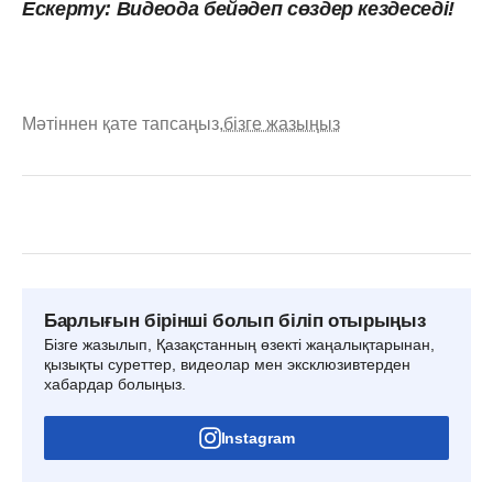
Ескерту: Видеода бейәдеп сөздер кездеседі!
Мәтіннен қате тапсаңыз,
бізге жазыңыз
Барлығын бірінші болып біліп отырыңыз
Бізге жазылып, Қазақстанның өзекті жаңалықтарынан,
қызықты суреттер, видеолар мен эксклюзивтерден
хабардар болыңыз.
Instagram