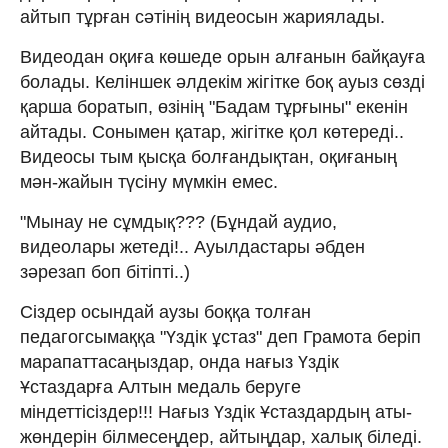
айтып тұрған сәтінің видеосын жариялады.
Видеодан оқиға көшеде орын алғанын байқауға
болады. Келіншек әлдекім жігітке боқ ауыз сөзді
қарша боратып, өзінің "Бадам тұрғыны" екенін
айтады. Сонымен қатар, жігітке қол көтереді..
Видеосы тым қысқа болғандықтан, оқиғаның
мән-жайын түсіну мүмкін емес.
"Мынау не сұмдық??? (Бұндай аудио,
видеолары жетеді!.. Ауылдастары әбден
зәрезап боп бітіпті..)
Сіздер осындай аузы боққа толған
педагогсымаққа "Үздік ұстаз" деп Грамота беріп
марапаттасаңыздар, онда нағыз Үздік
Ұстаздарға Алтын медаль беруге
міндеттісіздер!!! Нағыз Үздік Ұстаздардың аты-
жөндерін білмесеңдер, айтыңдар, халық біледі.