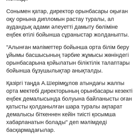
Сонымен қатар, директор орынбасары оқыған
оқу орнына дипломын растау туралы, ал
аудандық адами әлеуетті дамыту бөліміне
еңбек өтілі бойынша сұраныстар жолданыпты.
"Алынған мәліметтер бойынша орта білім беру
ұйымы басшысының тәрбие жұмысы жөніндегі
орынбасарына қойылатын біліктілік талаптары
бойынша бұзушылықтар анықталды.
Қазіргі таңда А.Шерімқұлов атындағы жалпы
орта мектебі директорының орынбасары кезекті
еңбек демалысында болуына байланысты оған
қатысты қолданылған шара туралы ақпарат
демалысы біткеннен кейін тиісті қосымша
хабарланатын болады" деп мәлімдеді
басқармадағылар.