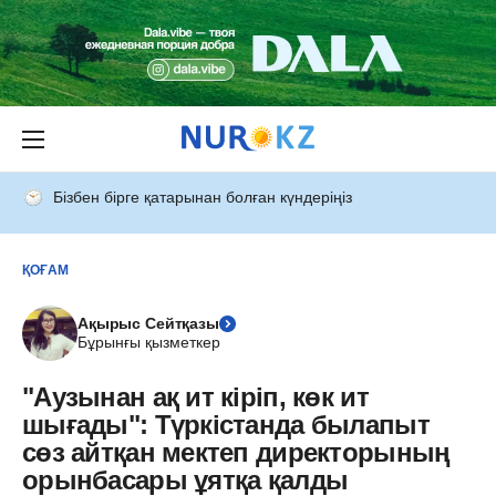
Бізбен бірге қатарынан болған күндеріңіз
ҚОҒАМ
Ақырыс Сейтқазы
Бұрынғы қызметкер
"Аузынан ақ ит кіріп, көк ит
шығады": Түркістанда былапыт
сөз айтқан мектеп директорының
орынбасары ұятқа қалды