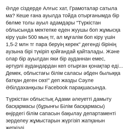
Әлде сіздерде Алғыс хат, Грамоталар сатыла
ма? Кеше ғана ауылда тойда отырғанымда бір
бөлме толы ауыл адамдары "Түркістан
облысында мектепке еден жуушы боп жұмысқа
кіру үшін 500 мың тг, ал мұғалім боп кіру үшін
1,5-2 млн тг пара беруің керек" дегенді бірінің
аузына бірі түкіріп қойғандай қайталады. Және
олар бір ауылдан яки бір ауданнан емес,
әртүрлі аудандардан кеп отырған қонақтар еді...
Демек, облыстағы білім саласы әбден былыққа
батқан деген сөз!" деп жазды Сәуле
Әбілдаханқызы Facebook парақшасында.
Түркістан облыстық Адами әлеуетті дамыту
басқармасы (бұрынғы Білім басқармасы)
өңірдегі білім сапасын бақылау департаменті
зерделеу жұмыстарын жүргізіп жатқанын
жеткізді.