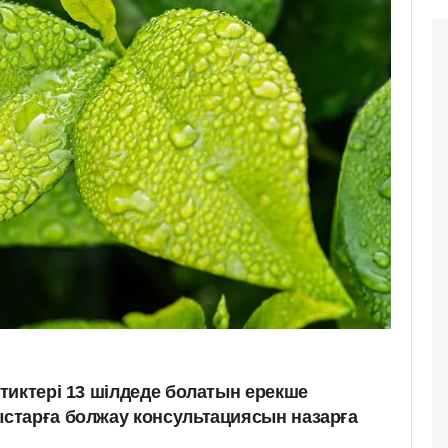
тиктері 13 шілдеде болатын ерекше
старға болжау консультациясын назарға