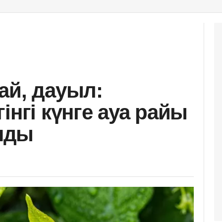
ай, дауыл:
інгі күнге ауа райы
нды