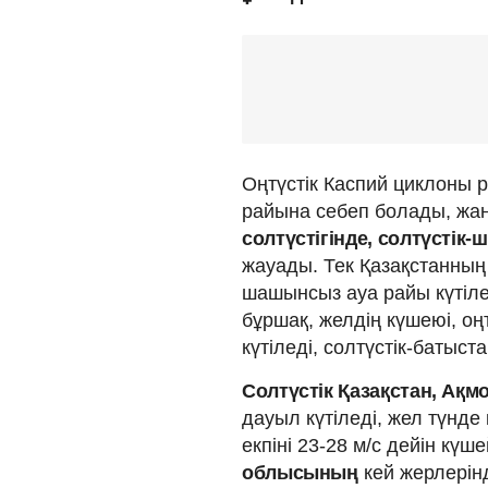
Оңтүстік Каспий циклоны р
райына себеп болады, жаң
солтүстігінде, солтүсті
жауады. Тек Қазақстанны
шашынсыз ауа райы күтіле
бұршақ, желдің күшеюі, оң
күтіледі, солтүстік-батыс
Солтүстік Қазақстан, А
дауыл күтіледі, жел түнде 
екпіні 23-28 м/с дейін күш
облысының
кей жерлерінд