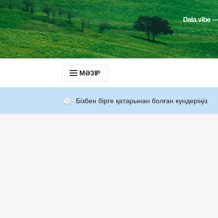
МӘЗІР
Бізбен бірге қатарынан болған күндеріңіз