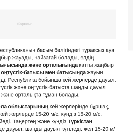
еспубликаның басым бөлігіндегі тұрақсыз ауа
быр жауады, найзағай болады, елдің
к-шығысында және орталығында
қатты жаңбыр
ң
оңтүстік-батысы мен батысында
жауын-
ді. Республика бойынша кей жерлерде дауыл,
түстік және оңтүстік-батыста шаңды дауыл
та және орталықта тұман болады.
қмола облыстарының
кей жерлерінде бұршақ,
кей жерлерде 15-20 м/с, күндіз 15-20 м/с,
ейеді. Таңертең және күндіз
Түркістан
е дауыл, шаңды дауыл күтіледі, жел 15-20 м/