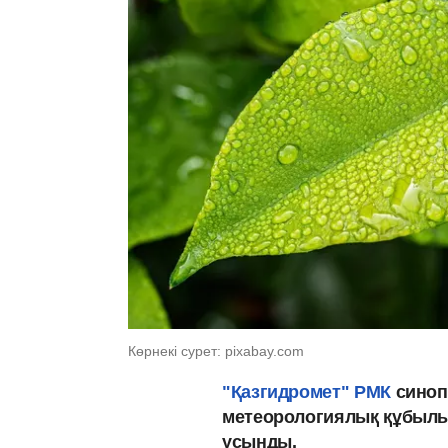
Көрнекі сурет: pixabay.com
"Қазгидромет" РМК
синоп
метеорологиялық құбылы
ұсынды.