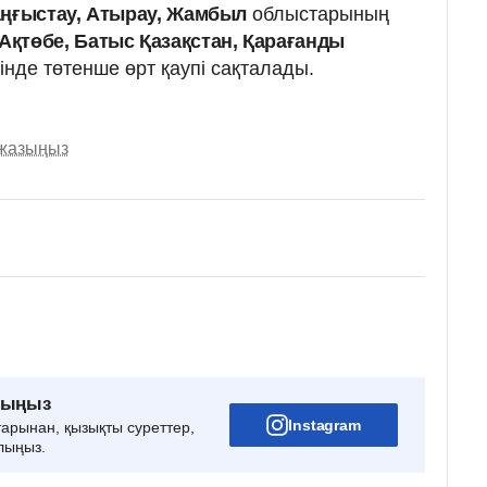
аңғыстау, Атырау, Жамбыл
облыстарының
Ақтөбе, Батыс Қазақстан, Қарағанды
нде төтенше өрт қаупі сақталады.
 жазыңыз
рыңыз
Instagram
тарынан, қызықты суреттер,
лыңыз.