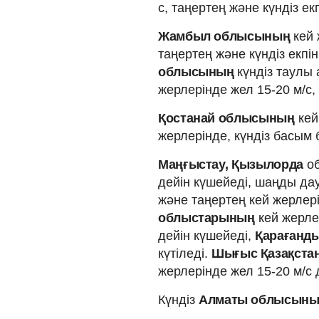
с, таңертең және күндіз екп
Жамбыл облысының
кей 
таңертең және күндіз екпін
облысының
күндіз таулы
жерлерінде жел 15-20 м/с, 
Қостанай облысының
кей
жерлерінде, күндіз басым б
Маңғыстау, Қызылорда
об
дейін күшейеді, шаңды дау
және таңертең кей жерлері
облыстарының
кей жерлер
дейін күшейеді,
Қарағанд
күтіледі.
Шығыс Қазақста
жерлерінде жел 15-20 м/с 
Күндіз
Алматы облысын