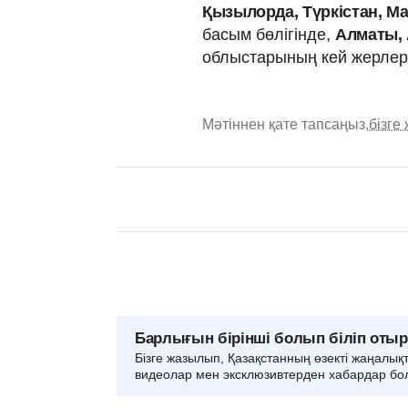
Қызылорда, Түркістан, М
басым бөлігінде,
Алматы, 
облыстарының кей жерлері
Мәтіннен қате тапсаңыз,
бізге
Барлығын бірінші болып біліп оты
Бізге жазылып, Қазақстанның өзекті жаңалық
видеолар мен эксклюзивтерден хабардар бо