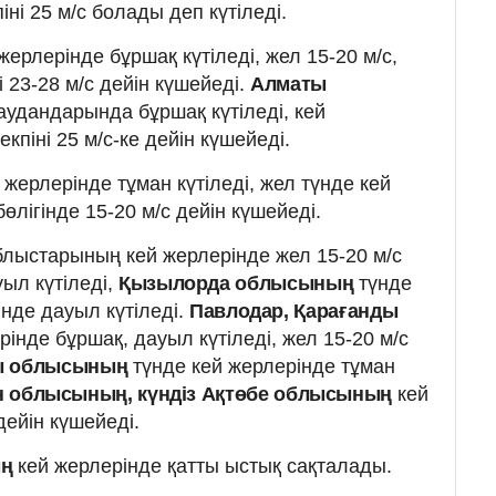
іні 25 м/с болады деп күтіледі.
жерлерінде бұршақ күтіледі, жел 15-20 м/с,
і 23-28 м/с дейін күшейеді.
Алматы
 аудандарында бұршақ күтіледі, кей
екпіні 25 м/с-ке дейін күшейеді.
 жерлерінде тұман күтіледі, жел түнде кей
өлігінде 15-20 м/с дейін күшейеді.
лыстарының кей жерлерінде жел 15-20 м/с
ыл күтіледі,
Қызылорда облысының
түнде
нде дауыл күтіледі.
Павлодар, Қарағанды
інде бұршақ, дауыл күтіледі, жел 15-20 м/с
ы облысының
түнде кей жерлерінде тұман
н облысының, күндіз Ақтөбе облысының
кей
дейін күшейеді.
ың
кей жерлерінде қатты ыстық сақталады.