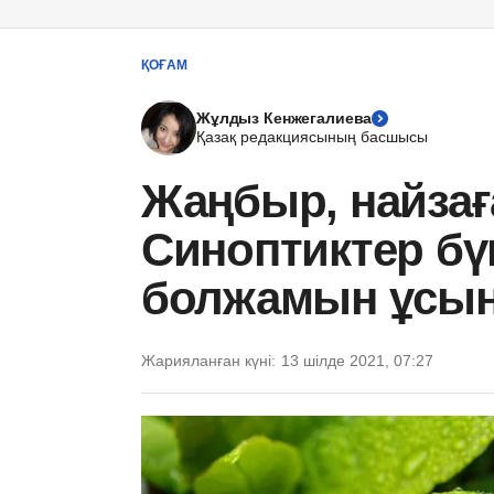
ҚОҒАМ
Жұлдыз Кенжегалиева
Қазақ редакциясының басшысы
Жаңбыр, найзағ
Синоптиктер бүг
болжамын ұсы
Жарияланған күні:
13 шілде 2021, 07:27