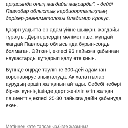
арқасында оның жағдайы жақсарды", - дейді
Павлодар облыстық кардиоорталықтың
дәрігер-реаниматологы Владимир Крокус.
Қазіргі уақытта ер адам үйіне шыққан, жағдайы
тұрақты. Дәрігерлердің мәліметінше, мұндай
жағдай Павлодар облысында бұрын-соңды
болмаған. Өйткені, өкпесі 96 пайызға қабынған
науқастарды құтқарып қалу өте қиын.
Бүгінде өңірде тәулігіне 300-дей адамнан
коронавирус анықталуда. Ақ халаттылар
аурудың өршіп жатқанын айтады. Себебі небәрі
бір-екі күннің ішінде дерт жеңіліп өтіп жатқан
пациенттің өкпесі 25-30 пайызға дейін қабынуда
екен.
Мәтіннен қате тапсаңыз,
бізге жазыңыз