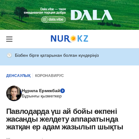
Бізбен бірге қатарынан болған күндеріңіз
ДЕНСАУЛЫҚ
КОРОНАВИРУС
Нұрила Ермекбай
Бұрынғы қызметкер
Павлодарда үш ай бойы өкпені
жасанды желдету аппаратында
жатқан ер адам жазылып шықты