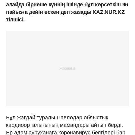
алайда бірнеше күннің ішінде бұл көрсеткіш 96
пайызға дейін өскен деп жазады KAZ.NUR.KZ
тілшісі.
Бұл жағдай туралы Павлодар облыстық
кардиоорталығының мамандары айтып берді.
Ер адам ауруханаға коронавирус белгілері бар