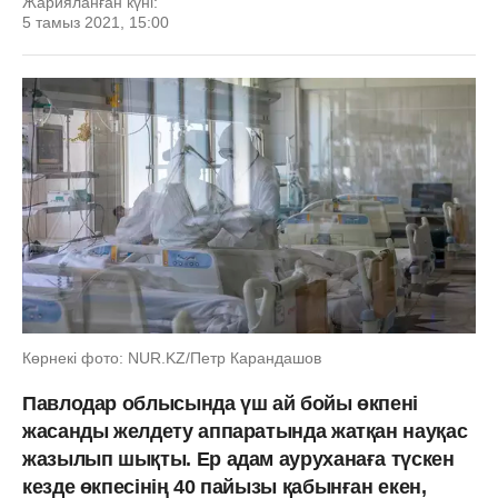
Жарияланған күні:
5 тамыз 2021, 15:00
Көрнекі фото: NUR.KZ/Петр Карандашов
Павлодар облысында үш ай бойы өкпені
жасанды желдету аппаратында жатқан науқас
жазылып шықты. Ер адам ауруханаға түскен
кезде өкпесінің 40 пайызы қабынған екен,