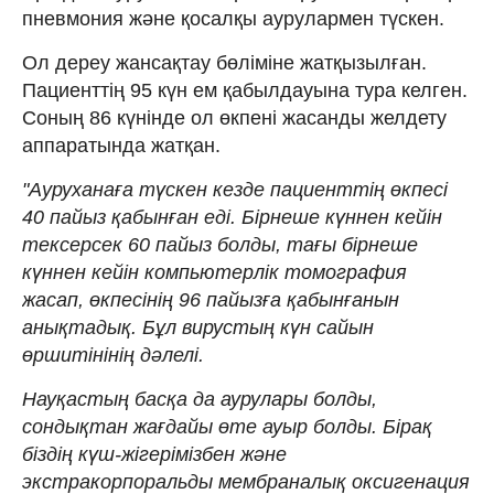
пневмония және қосалқы аурулармен түскен.
Ол дереу жансақтау бөліміне жатқызылған.
Пациенттің 95 күн ем қабылдауына тура келген.
Соның 86 күнінде ол өкпені жасанды желдету
аппаратында жатқан.
"Ауруханаға түскен кезде пациенттің өкпесі
40 пайыз қабынған еді. Бірнеше күннен кейін
тексерсек 60 пайыз болды, тағы бірнеше
күннен кейін компьютерлік томография
жасап, өкпесінің 96 пайызға қабынғанын
анықтадық. Бұл вирустың күн сайын
өршитінінің дәлелі.
Науқастың басқа да аурулары болды,
сондықтан жағдайы өте ауыр болды. Бірақ
біздің күш-жігерімізбен және
экстракорпоральды мембраналық оксигенация