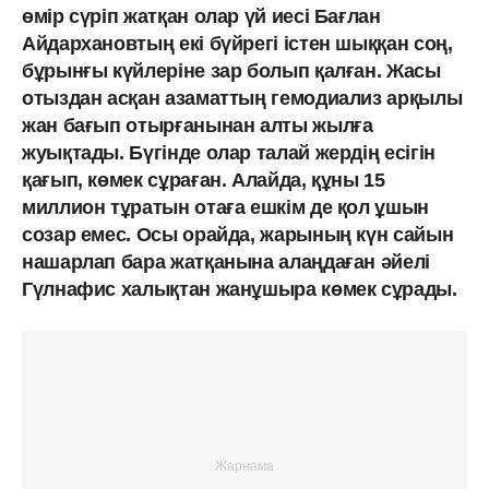
өмір сүріп жатқан олар үй иесі Бағлан
Айдархановтың екі бүйрегі істен шыққан соң,
бұрынғы күйлеріне зар болып қалған. Жасы
отыздан асқан азаматтың гемодиализ арқылы
жан бағып отырғанынан алты жылға
жуықтады. Бүгінде олар талай жердің есігін
қағып, көмек сұраған. Алайда, құны 15
миллион тұратын отаға ешкім де қол ұшын
созар емес. Осы орайда, жарының күн сайын
нашарлап бара жатқанына алаңдаған әйелі
Гүлнафис халықтан жанұшыра көмек сұрады.