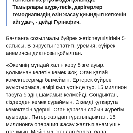
Тамырлары шұрқ-тесік, дәрігерлер
гемодиализдің өзін жасау қиындып кеткенін
айтуда», - дейді Гүлнафич.
Бағланға созылмалы бүйрек жетіспеушілігінің 5-
сатысы, В вирусты гепатиті, уремия, бүйрек
анемиясы диагнозы қойылған.
«Әкемнің мұндай халін көру бізге ауыр.
Қолымнан келетін көмек жоқ. Оған қалай
көмектесерімді білмеймін. Ертерек бүйрек
ауыстырмаса, өмірі қыл үстінде тұр. 15 миллион
табуға біздің шамамыз келмейді. Сондықтан,
сіздерден көмек сұраймын. Әкемді құтқаруға
көмектесіңіздерші. Оған қараған сайын жүрегім
ауырады. Пәтер жалдап тұратындықтан, 15
миллионға операция жасау жалғыз анам үшін
өте қиын. Мейірімді жандар болса, бала