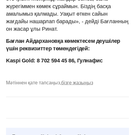
жүрегіммен көмек сұраймын. Біздің басқа
амалымыз қалмады. Уақыт өткен сайын
жағдайы нашарлап барады», - дейді Бағланның
он жасар ұлы Ринат.
Бағлан Айдархановқа көмектесем деушілер
үшін реквизиттер төмендегідей:
Kaspi Gold: 8 702 594 45 86, Гулнафис
Мәтіннен қате тапсаңыз,
бізге жазыңыз