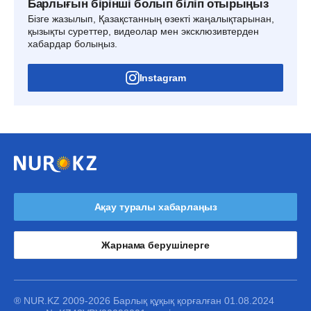
Барлығын бірінші болып біліп отырыңыз
Бізге жазылып, Қазақстанның өзекті жаңалықтарынан,
қызықты суреттер, видеолар мен эксклюзивтерден
хабардар болыңыз.
Instagram
Ақау туралы хабарлаңыз
Жарнама берушілерге
® NUR.KZ 2009-2026 Барлық құқық қорғалған 01.08.2024