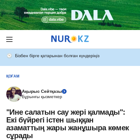
Бізбен бірге қатарынан болған күндеріңіз
ҚОҒАМ
Ақырыс Сейтқазы
Бұрынғы қызметкер
"Ине салатын сау жері қалмады":
Екі бүйрегі істен шыққан
азаматтың жары жанұшыра көмек
сұрады