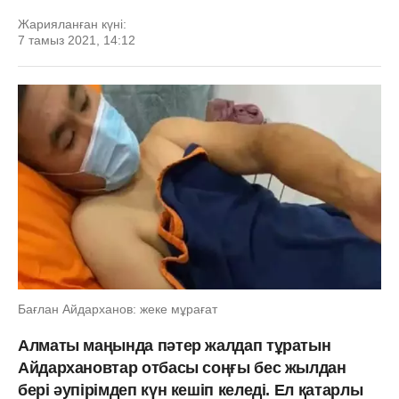
Жарияланған күні:
7 тамыз 2021, 14:12
Бағлан Айдарханов: жеке мұрағат
Алматы маңында пәтер жалдап тұратын
Айдархановтар отбасы соңғы бес жылдан
бері әупірімдеп күн кешіп келеді. Ел қатарлы