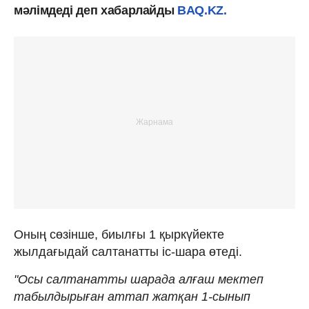
мәлімдеді деп хабарлайды
BAQ.KZ.
Оның сөзінше, биылғы 1 қыркүйекте
жылдағыдай салтанатты іс-шара өтеді.
"Осы салтанатты шарада алғаш мектеп
табылдырыған аттап жатқан 1-сынып