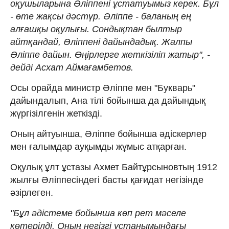
оқушыларына Әліппені ұстатуымыз керек. Бұл
- өте жақсы дәстүр. Әліппе - баланың ең
алғашқы оқулығы. Сондықтан былтыр
айтқандай, Әліппені дайындадық. Жалпы
Әліппе дайын. Өңірлерге жеткізіліп жатыр", -
дейді Асхат Аймағамбетов.
Осы орайда министр Әліппе мен "Букварь"
дайындалып, Ана тілі бойынша да дайындық
жүргізілгенін жеткізді.
Оның айтуынша, Әліппе бойынша әдіскерлер
мен ғалымдар ауқымды жұмыс атқарған.
Оқулық ұлт ұстазы Ахмет Байтұрсыновтың 1912
жылғы Әліппесіндегі басты қағидат негізінде
әзірлеген.
"Бұл әдістеме бойынша көп рет мәселе
көтерілді. Оның негізгі ұстанымындағы