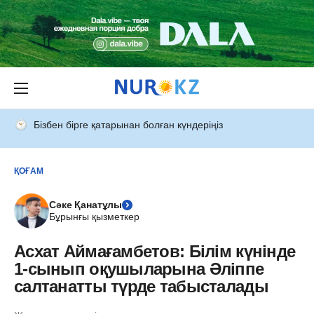
Бізбен бірге қатарынан болған күндеріңіз
ҚОҒАМ
Сәке Қанатұлы
Бұрынғы қызметкер
Асхат Аймағамбетов: Білім күнінде
1-сынып оқушыларына Әліппе
салтанатты түрде табысталады