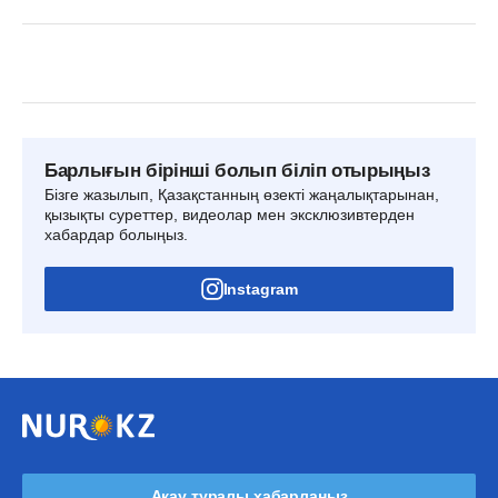
Барлығын бірінші болып біліп отырыңыз
Бізге жазылып, Қазақстанның өзекті жаңалықтарынан,
қызықты суреттер, видеолар мен эксклюзивтерден
хабардар болыңыз.
Instagram
Ақау туралы хабарлаңыз