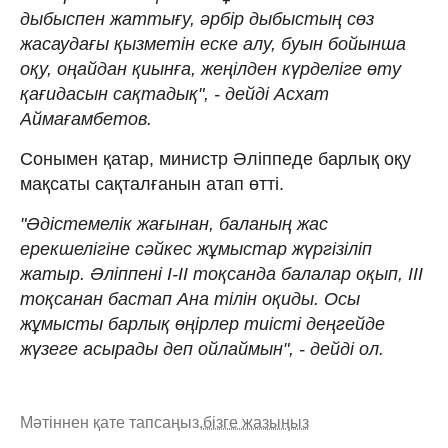
дыбыспен жаттығу, әрбір дыбыстың сөз
жасаудағы қызметін еске алу, буын бойынша
оқу, оңайдан қиынға, жеңілден күрделіге өту
қағидасын сақтадық", - дейді Асхат
Аймағамбетов.
Сонымен қатар, министр Әліппеде барлық оқу
мақсаты сақталғанын атап өтті.
"Әдістемелік жағынан, баланың жас
ерекшелігіне сәйкес жұмыстар жүргізіліп
жатыр. Әліппені I-II тоқсанда балалар оқып, III
тоқсанан бастап Ана тілін оқиды. Осы
жұмысты барлық өңірлер тиісті деңгейде
жүзеге асырады деп ойлаймын", - дейді ол.
Мәтіннен қате тапсаңыз,
бізге жазыңыз