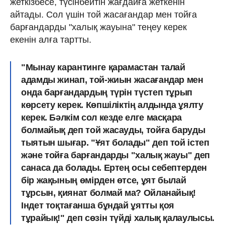
жеткізбесе, түсінбейтін жағдайға жеткенін
айтады. Сол үшін той жасағандар мен тойға
барғандарды "халық жауына" теңеу керек
екенін алға тартты.
"Мынау карантинге қарамастан талай
адамды жинап, той-жиын жасағандар мен
онда барғандардың түрін түстеп тұрып
көрсету керек. Көпшіліктің алдында ұялту
керек. Бәлкім сол кезде елге масқара
болмайық деп той жасауды, тойға баруды
тыятын шығар. "Ұят болады" деп той істеп
және тойға барғандарды "халық жауы" деп
санаса да болады. Ертең осы себептерден
бір жақының өмірден өтсе, ұят былай
тұрсын, қиянат болмай ма? Ойланайық!
Індет тоқтағанша бұндай ұятты қоя
тұрайық!" деп сөзін түйді халық қалаулысы.