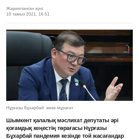
Жарияланған күні:
10 тамыз 2021, 16:51
Нұрғазы Бұхарбай: жеке мұрағат
Шымкент қалалық мәслихат депутаты әрі
қоғамдық кеңестің төрағасы Нұрғазы
Бұхарбай пандемия кезінде той жасағандар