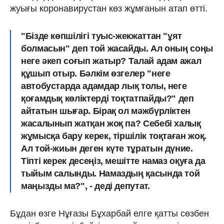
жуығы коронавирустан көз жұмғанын атап өтті.
"Бізде көпшілігі туыс-жекжаттан "ұят
болмасын" деп той жасайды. Ал оның соңы
неге әкеп соғып жатыр? Талай адам ажал
құшып отыр. Бәлкім өзгелер "неге
автобустарда адамдар лық толы, неге
қоғамдық көліктерді тоқтатпайды?" деп
айтатын шығар. Бірақ ол мәжбүрліктен
жасалынып жатқан жоқ па? Себебі халық
жұмысқа бару керек, тіршілік тоқтаған жоқ.
Ал той-жиын деген күте тұратын дүние.
Тіпті керек десеңіз, мешітте намаз оқуға да
тыйым салынды. Намаздың қасында той
маңызды ма?", - деді депутат.
Бұдан өзге Нұғазы Бұхарбай елге қатты сөзбен