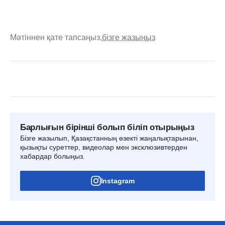
Мәтіннен қате тапсаңыз,
бізге жазыңыз
Барлығын бірінші болып біліп отырыңыз
Бізге жазылып, Қазақстанның өзекті жаңалықтарынан,
қызықты суреттер, видеолар мен эксклюзивтерден
хабардар болыңыз.
Instagram