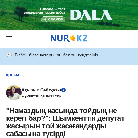
Бізбен бірге қатарынан болған күндеріңіз
ҚОҒАМ
Ақырыс Сейтқазы
Бұрынғы қызметкер
"Намаздың қасында тойдың не
керегі бар?": Шымкенттік депутат
жасырын той жасағандарды
сабасына түсірді