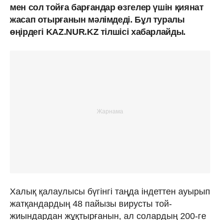
мен сол тойға барғандар өзгелер үшін қиянат
жасап отырғанын мәлімдеді. Бұл туралы
өңірдегі KAZ.NUR.KZ тілшісі хабарлайды.
Халық қалаулысы бүгінгі таңда індеттен ауырып
жатқандардың 48 пайызы вирусты той-
жиындардан жұқтырғанын, ал солардың 200-ге