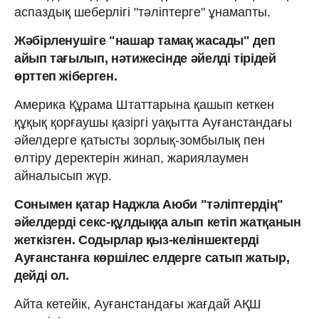
аспаздық шеберлігі "тәліптерге" ұнамапты.
Жәбірленушіге "нашар тамақ жасады" деп
айып тағылып, нәтижесінде әйелді тірідей
өрттеп жіберген.
Америка Құрама Штаттарына қашып кеткен
құқық қорғаушы қазіргі уақытта Ауғанстандағы
әйелдерге қатысты зорлық-зомбылық пен
өлтіру деректерін жинап, жариялаумен
айналысып жүр.
Сонымен қатар Наджла Аюби "тәліптердің"
әйелдерді секс-құлдыққа алып кетіп жатқанын
жеткізген. Содырлар қыз-келіншектерді
Ауғанстанға көршілес елдерге сатып жатыр,
дейді ол.
Айта кетейік, Ауғанстандағы жағдай АҚШ