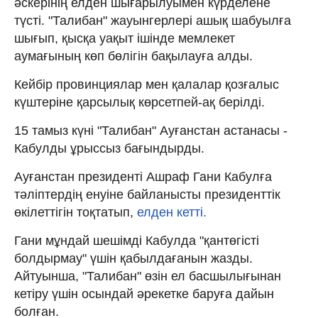
әскерінің елден шығарылуымен күрделене
түсті. "Талибан" жауынгерлері ашық шабуылға
шығып, қысқа уақыт ішінде мемлекет
аумағының көп бөлігін бақылауға алды.
Кейбір провинциялар мен қалалар қозғалыс
күштеріне қарсылық көрсетпей-ақ берілді.
15 тамыз күні "Талибан" Ауғанстан астанасы -
Кабулды ұрыссыз бағындырды.
Ауғанстан президенті Ашраф Гани Кабулға
тәліптердің енуіне байланысты президенттік
өкілеттігін тоқтатып,
елден кетті.
Гани мұндай шешімді Кабулда "қантөгісті
болдырмау" үшін қабылдағанын жазды.
Айтуынша, "Талибан" өзін ел басшылығынан
кетіру үшін осындай әрекетке баруға дайын
болған.