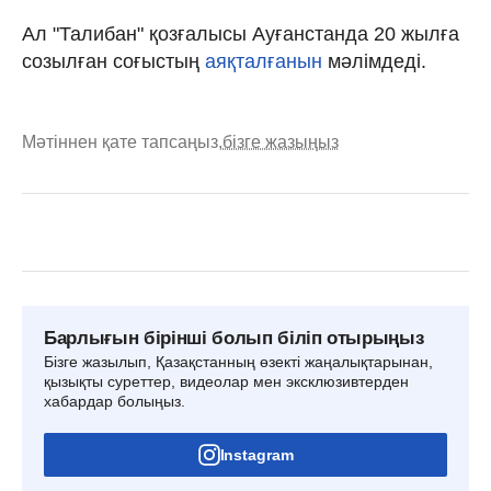
Ал "Талибан" қозғалысы Ауғанстанда 20 жылға
созылған соғыстың
аяқталғанын
мәлімдеді.
Мәтіннен қате тапсаңыз,
бізге жазыңыз
Барлығын бірінші болып біліп отырыңыз
Бізге жазылып, Қазақстанның өзекті жаңалықтарынан,
қызықты суреттер, видеолар мен эксклюзивтерден
хабардар болыңыз.
Instagram