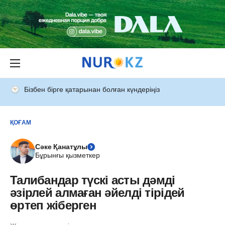
Бізбен бірге қатарынан болған күндеріңіз
ҚОҒАМ
Сәке Қанатұлы
Бұрынғы қызметкер
Талибандар түскі асты дәмді
әзірлей алмаған әйелді тірідей
өртеп жіберген