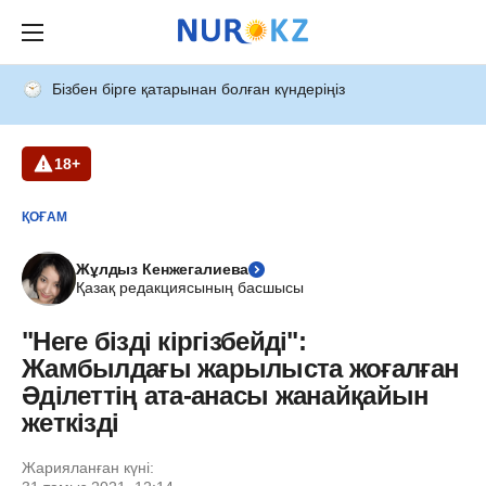
Бізбен бірге қатарынан болған күндеріңіз
18+
ҚОҒАМ
Жұлдыз Кенжегалиева
Қазақ редакциясының басшысы
"Неге бізді кіргізбейді":
Жамбылдағы жарылыста жоғалған
Әділеттің ата-анасы жанайқайын
жеткізді
Жарияланған күні: