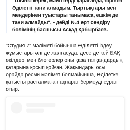
"Шыны керек, мәйіттерді қарағанда, бірінен
Әділетті тани алмадым. Тыртықтары мен
меңдерінен туыстары танымаса, ешкім де
тани алмайды", - дейді №4 өрт сөндіру
бөлімінің басшысы Асқад Қабырбаев.
"Студия 7" мәліметі бойынша Әділетті іздеу
жұмыстары әлі де жалғасуда, десе де кей БАҚ
өкілдері мен блогерлер оны қаза тапқандардың
қатарына қосып қойған. Жақындары осы
орайда ресми мәлімет болмайынша, Әділетке
қатысты расталмаған ақпарат бермеуді сұрап
отыр.