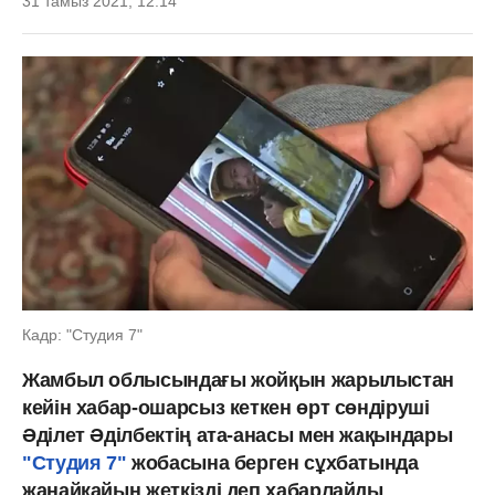
31 тамыз 2021, 12:14
Кадр: "Студия 7"
Жамбыл облысындағы жойқын жарылыстан
кейін хабар-ошарсыз кеткен өрт сөндіруші
Әділет Әділбектің ата-анасы мен жақындары
"Студия 7"
жобасына берген сұхбатында
жанайқайын жеткізді деп хабарлайды