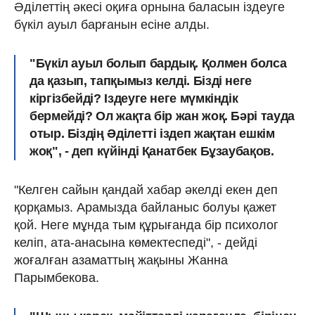
Әділеттің әкесі оқиға орнына баласын іздеуге
бүкіл ауыл барғанын есіне алды.
"Бүкіл ауыл болып бардық. Қолмен болса
да қазып, тапқымыз келді. Бізді неге
кіргізбейді? Іздеуге неге мүмкіндік
бермейді? Ол жақта бір жан жоқ. Бәрі тауда
отыр. Біздің Әділетті іздеп жақтан ешкім
жоқ", - деп күйінді Қанатбек Бұзаубақов.
"Келген сайын қандай хабар әкелді екен деп
қорқамыз. Арамызда байланыс болуы қажет
қой. Неге мұнда тым құрығанда бір психолог
келіп, ата-анасына көмектеспеді", - дейді
жоғалған азаматтың жақыны Жанна
Парымбекова.