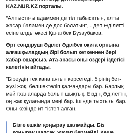
KAZ.NUR.KZ порталы.
"Алпыстағы адаммен де тіл табысатын, алты
жасар баламен де дос болатын", - деп Әділетті
есіне алды әкесі Қанатбек Бұзаубақов.
Өрт сөндіруші Әділет Әділбек оқиға орнына
алғашқылардың бірі болып кеткеннен бері
хабар-ошарсыз. Ата-анасы оны өздері іздегісі
келетінін айтады.
"Біреудің тек қана аяғын көрсетеді, бірінің бет-
жүзі жоқ, бөлшектеліп қалғандары бар. Барлық
мәйітханаларда болып шықтық. Біздің Әділеттің
оң жақ құлағында меңі бар. Ішінде тыртығы бар.
Оны кезінде ит тістеп алған.
Бізге ешкім қоңырау шалмайды. Біз
қоңырау шалсақ, жауап бермейді. Кеше