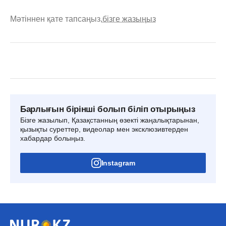
Мәтіннен қате тапсаңыз,
бізге жазыңыз
Барлығын бірінші болып біліп отырыңыз
Бізге жазылып, Қазақстанның өзекті жаңалықтарынан,
қызықты суреттер, видеолар мен эксклюзивтерден
хабардар болыңыз.
Instagram