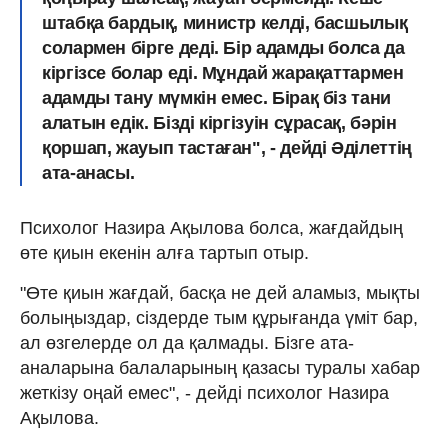
штабқа бардық, министр келді, басшылық
солармен бірге деді. Бір адамды болса да
кіргізсе болар еді. Мұндай жарақаттармен
адамды тану мүмкін емес. Бірақ біз тани
алатын едік. Бізді кіргізуін сұрасақ, бәрін
қоршап, жауып тастаған", - дейді Әділеттің
ата-анасы.
Психолог Назира Ақылова болса, жағдайдың
өте қиын екенін алға тартып отыр.
"Өте қиын жағдай, басқа не дей аламыз, мықты
болыңыздар, сіздерде тым құрығанда үміт бар,
ал өзгелерде ол да қалмады. Бізге ата-
аналарына балаларының қазасы туралы хабар
жеткізу оңай емес", - дейді психолог Назира
Ақылова.