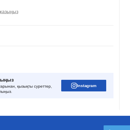
 жазыңыз
рыңыз
Instagram
тарынан, қызықты суреттер,
лыңыз.