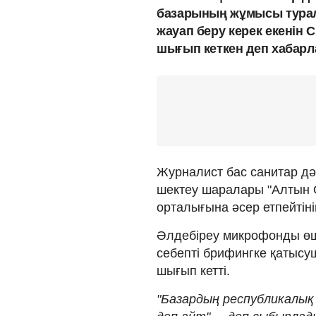
базарының жұмысы турал
жауап беру керек екенін
шығып кеткен деп хабар
Журналист бас санитар дә
шектеу шаралары "Алтын О
орталығына әсер етпейтіні
Әлдебіреу микрофонды өші
себепті брифингке қатыс
шығып кетті.
"Базардың республикалық 