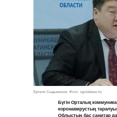
Ерғали Сыдыманов. Фото: ognialatau.kz
Бүгін Орталық коммуник
коронавирустың таралу
Облыстың бас санитар дә