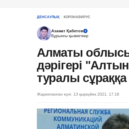
ДЕНСАУЛЫҚ
КОРОНАВИРУС
Азамат Қабетов
Бұрынғы қызметкер
Алматы облысы
дәрігері "Алты
туралы сұраққа 
Жарияланған күні:
13 қыркүйек 2021, 17:18