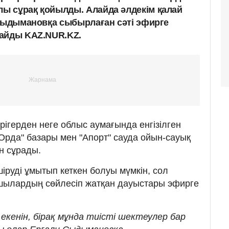
ы сұрақ қойылды. Алайда әлдекім қалай
 Сыдымановқа сыбырлаған сәті эфирге
лайды KAZ.NUR.KZ.
рігерден неге облыс аумағында енгізілген
рда" базары мен "Апорт" сауда ойын-сауық
н сұрады.
руді ұмытып кеткен болуы мүмкін, сол
ушылардың сөйлесіп жатқан дауыстары эфирге
екенін, бірақ мұнда тиісті шектеулер бар