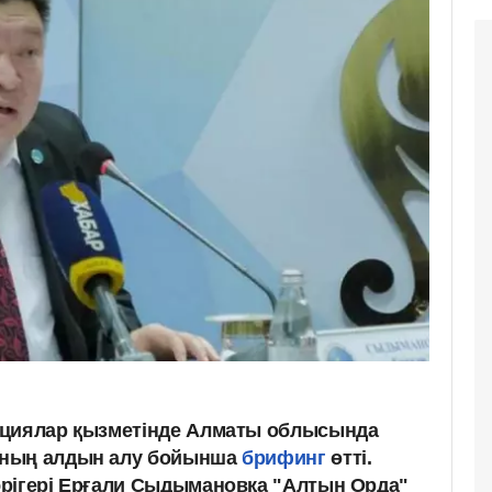
ациялар қызметінде Алматы облысында
ының алдын алу бойынша
брифинг
өтті.
рігері Ерғали Сыдымановқа "Алтын Орда"