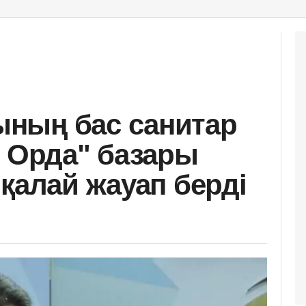
ның бас санитар
н Орда" базары
қалай жауап берді