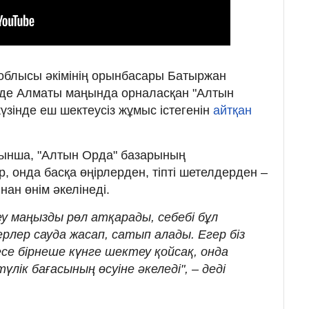
 облысы әкімінің орынбасары Батыржан
нде Алматы маңында орналасқан "Алтын
жүзінде еш шектеусіз жұмыс істегенін
айтқан
ынша, "Алтын Орда" базарының
 онда басқа өңірлерден, тіпті шетелдерден –
ан өнім әкелінеді.
еу маңызды рөл атқарады, себебі бұл
рлер сауда жасап, сатып алады. Егер біз
се бірнеше күнге шектеу қойсақ, онда
үлік бағасының өсуіне әкеледі", – деді