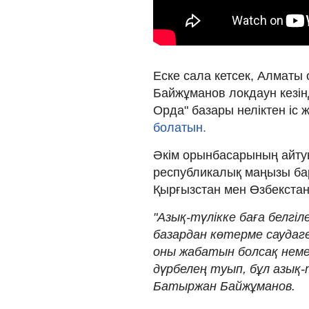
Еске сала кетсек, Алматы
Байжұманов локдаун кезі
Орда" базары неліктен іс 
болатын.
Әкім орынбасарының айту
республикалық маңызы бар,
Қырғызстан мен Өзбекстанн
"Азық-түлікке баға белгіл
базардан көтерме саудаге
оны жабатын болсақ неме
дүрбелең туып, бұл азық-т
Батыржан Байжұманов.