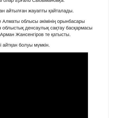
ды олар Ерғали Сыдымановқа.
ған айтылған жауапты ​​қайталады.
ке Алматы облысы әкімінің орынбасары
 облыстық денсаулық сақтау басқармасы
рман Жансенгіров те қатысты.
 айтқан болуы мүмкін.