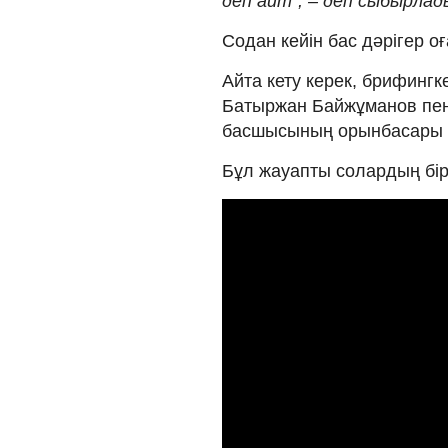
деп айт", – деп сыбырла
Содан кейін бас дәрігер о
Айта кету керек, брифинг
Батыржан Байжұманов пен
басшысының орынбасары А
Бұл жауапты солардың бірі