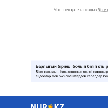
Мәтіннен қате тапсаңыз,
бізге
Барлығын бірінші болып біліп оты
Бізге жазылып, Қазақстанның өзекті жаңалық
видеолар мен эксклюзивтерден хабардар бо