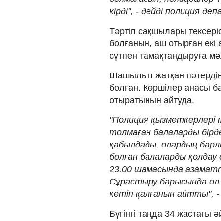
кірді", - дейді полиция д
Тәртіп сақшылары тексері
болғанын, аш отырған екі а
сүтпен тамақтандыруға мә
Шашылып жатқан пәтердің 
болған. Көршілер анасы б
отыратынын айтуда.
"Полиция қызметкерлері 
толмаған балаларды бір
қабылдады, олардың барл
болған балаларды қолдау
23.00 шамасында азаматтық
Сұрастыру барысында ол 
кетіп қалғанын айтты", 
Бүгінгі таңда 34 жастағы ә