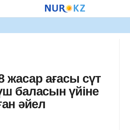
8 жасар ағасы сүт
үш баласын үйіне
ған әйел