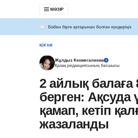
МӘЗІР
Бізбен бірге қатарынан болған күндеріңіз
ҚОҒАМ
Жұлдыз Кенжегалиева
Қазақ редакциясының басшысы
2 айлық балаға 
берген: Ақсуда 
қамап, кетіп қал
жазаланды