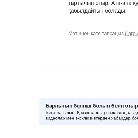
тартылып отыр. Ата-ана қ
қабылдайтын болады.
Мәтіннен қате тапсаңыз,
бізге
Барлығын бірінші болып біліп оты
Бізге жазылып, Қазақстанның өзекті жаңалық
видеолар мен эксклюзивтерден хабардар бо