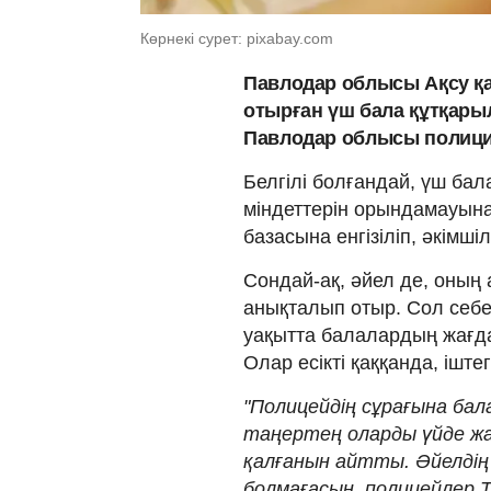
Көрнекі сурет: pixabay.com
Павлодар облысы Ақсу қа
отырған үш бала құтқары
Павлодар облысы полиция
Белгілі болғандай, үш бал
міндеттерін орындамауын
базасына енгізіліп, әкімші
Сондай-ақ, әйел де, оның а
анықталып отыр. Сол себе
уақытта балалардың жағда
Олар есікті қаққанда, іште
"Полицейдің сұрағына бал
таңертең оларды үйде жа
қалғанын айтты. Әйелдің 
болмағасын, полицейлер 