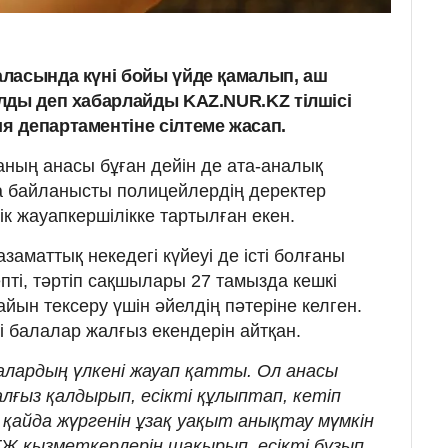
ласында күні бойы үйде қамалып, аш
лды деп хабарлайды KAZ.NUR.KZ тілшісі
 департаментіне сілтеме жасап.
аның анасы бұған дейін де ата-аналық
а байланысты полицейлердің деректер
лік жауапкершілікке тартылған екен.
заматтық некедегі күйеуі де істі болғаны
пті, тәртіп сақшылары 27 тамызда кешкі
йын тексеру үшін әйелдің пәтеріне келген.
гі балалар жалғыз екендерін айтқан.
алардың үлкені жауап қатты. Ол анасы
лғыз қалдырып, есікті құлыптап, кетіп
қайда жүргенін ұзақ уақыт анықтау мүмкін
ТЖ қызметкерлерін шақырып, есікті бұзып