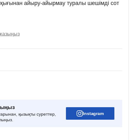
ұқығынан айыру-айырмау туралы шешімді сот
 жазыңыз
рыңыз
Instagram
тарынан, қызықты суреттер,
лыңыз.