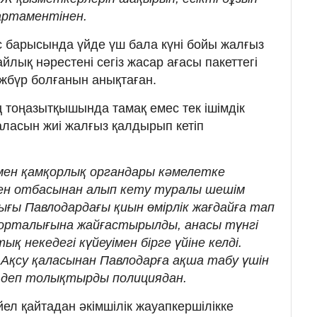
епартаментінен.
с барысында үйде үш бала күні бойы жалғыз
йлық нәрестені сегіз жасар ағасы пакеттегі
жбүр болғанын анықтаған.
тоңазытқышында тамақ емес тек ішімдік
аласын жиі жалғыз қалдырып кетіп
мен қамқорлық органдары кәмелетке
ден отбасынан алып кету туралы шешім
ығы Павлодардағы қиын өмірлік жағдайға тап
 орталығына жайғастырылды, анасы түнгі
 некедегі күйеуімен бірге үйіне келді.
Ақсу қаласынан Павлодарға ақша табу үшін
- деп толықтырды полициядан.
йел қайтадан әкімшілік жауапкершілікке